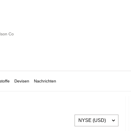
dson Co
toffe
Devisen
Nachrichten