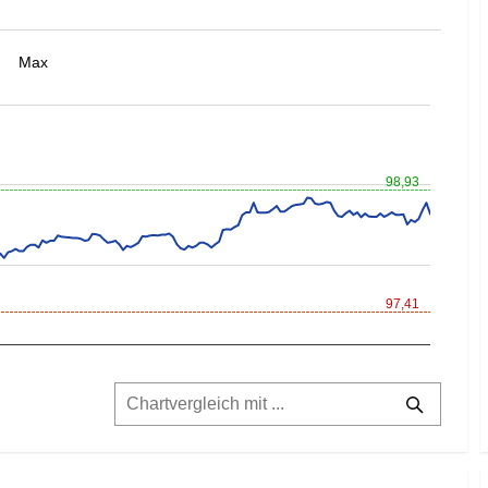
Max
98,93
97,41