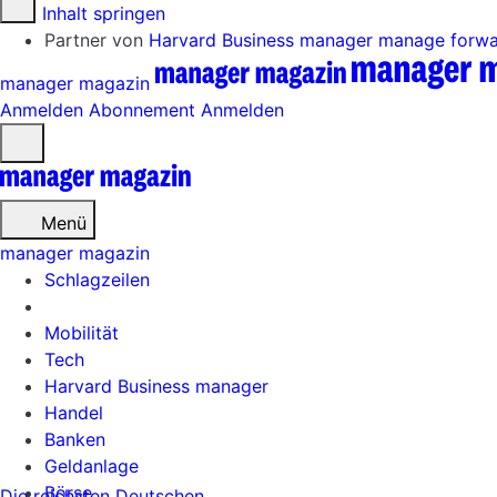
Zum Inhalt springen
Partner von
Harvard Business manager
manage forw
manager magazin
Anmelden
Abonnement
Anmelden
Menü
öffnen
Menü
manager magazin
Schlagzeilen
Mobilität
Tech
Harvard Business manager
Handel
Banken
Geldanlage
Börse
Die reichsten Deutschen