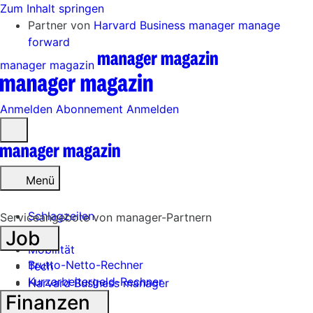
Zum Inhalt springen
Partner von
Harvard Business manager
manage
forward
manager magazin
Anmelden
Abonnement
Anmelden
Menü
öffnen
Menü
Schlagzeilen
Serviceangebote von manager-Partnern
Job
Mobilität
Brutto-Netto-Rechner
Tech
Kurzarbeitergeld-Rechner
Harvard Business manager
Finanzen
Handel