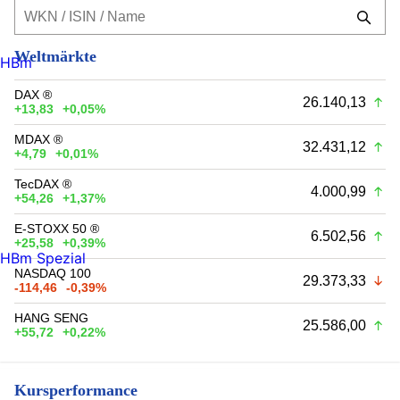
Weltmärkte
HBm
DAX ®
26.140,13
+13,83
+0,05%
MDAX ®
32.431,12
+4,79
+0,01%
TecDAX ®
4.000,99
+54,26
+1,37%
E-STOXX 50 ®
6.502,56
+25,58
+0,39%
HBm Spezial
NASDAQ 100
29.373,33
-114,46
-0,39%
HANG SENG
25.586,00
+55,72
+0,22%
Kursperformance