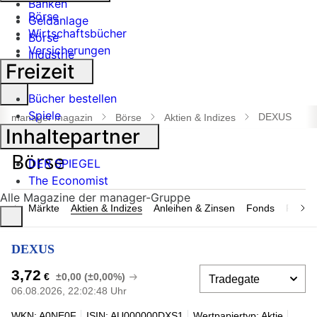
Banken
Börse
Geldanlage
Wirtschaftsbücher
Börse
Versicherungen
Industrie
Freizeit
Suche
Bücher bestellen
öffnen
Spiele
DEXUS
manager magazin
Börse
Aktien & Indizes
Inhaltepartner
DER SPIEGEL
The Economist
Alle Magazine der manager-Gruppe
Märkte
Aktien & Indizes
Anleihen & Zinsen
Fonds
Rohsto
DEXUS
3,72
€
±0,00 (±0,00%)
06.08.2026, 22:02:48 Uhr
WKN: A0NE0F
ISIN: AU000000DXS1
Wertpapiertyp: Aktie