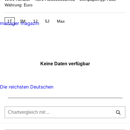
Währung: Euro
1T
3M
1J
5J
Max
manager magazin
Keine Daten verfügbar
Die reichsten Deutschen