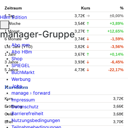
Zeitraum
Kurs
%
1 Tag
3,72€
±0,00%
HBm Edition
1 Woche
3,54€
+3,89%
manager-Gruppe
1 Monat
3,27€
+12,65%
6 Monate
3,74€
-1,59%
Abo mm
Lfd. Jahr (YTD)
3,82€
-3,56%
Abo HBm
1 Jahr
3,67€
+0,14%
Shop
3 Jahre
3,93€
-6,45%
SPIEGEL
5 Jahre
4,73€
-22,17%
BuchMarkt
Werbung
Jobs
Kursdaten
manage › forward
Kurs
3,72€
Impressum
Datenschutz
Eröffnung
3,66€
Barrierefreiheit
Geld
3,68€
Nutzungsbedingungen
Brief
3,70€
Teilnahmebedingungen