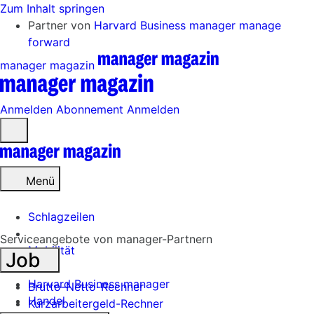
Zum Inhalt springen
Partner von
Harvard Business manager
manage
forward
manager magazin
Anmelden
Abonnement
Anmelden
Menü
öffnen
Menü
Schlagzeilen
Serviceangebote von manager-Partnern
Mobilität
Job
Tech
Harvard Business manager
Brutto-Netto-Rechner
Handel
Kurzarbeitergeld-Rechner