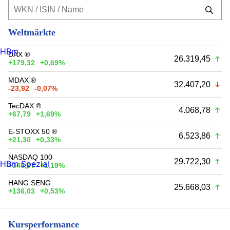
Weltmärkte
HBm
DAX ®
26.319,45
+179,32
+0,69%
MDAX ®
32.407,20
-23,92
-0,07%
TecDAX ®
4.068,78
+67,79
+1,69%
E-STOXX 50 ®
6.523,86
+21,30
+0,33%
NASDAQ 100
29.722,30
HBm Spezial
+348,97
+1,19%
HANG SENG
25.668,03
+136,03
+0,53%
Kursperformance