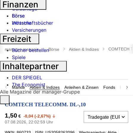
Banken
Finanzen
Geldanlage
Börse
Börse
Industrie
Wirtschaftsbücher
Versicherungen
Freizeit
Suche
öffnen
COMTECH T
manager magazin
Börse
Aktien & Indizes
Bücher bestellen
Spiele
Inhaltepartner
DER SPIEGEL
The Economist
Märkte
Aktien & Indizes
Anleihen & Zinsen
Fonds
Rohsto
Alle Magazine der manager-Gruppe
COMTECH TELECOMM. DL-,10
1,50
€
-0,04 (-2,67%)
07.08.2026, 22:02:59 Uhr
WKN: 860733
ISIN: US2058262096
Wertpapiertyp: Aktie