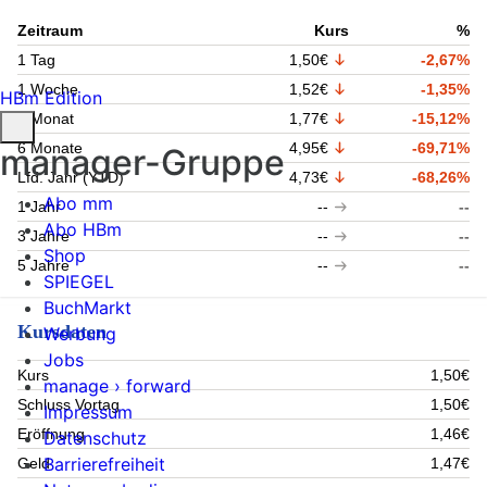
Zeitraum
Kurs
%
1 Tag
1,50€
-2,67%
1 Woche
1,52€
-1,35%
HBm Edition
1 Monat
1,77€
-15,12%
6 Monate
4,95€
-69,71%
manager-Gruppe
Lfd. Jahr (YTD)
4,73€
-68,26%
Abo mm
1 Jahr
--
--
Abo HBm
3 Jahre
--
--
Shop
5 Jahre
--
--
SPIEGEL
BuchMarkt
Kursdaten
Werbung
Jobs
Kurs
1,50€
manage › forward
Schluss Vortag
1,50€
Impressum
Eröffnung
1,46€
Datenschutz
Barrierefreiheit
Geld
1,47€