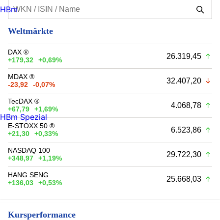
HBm
Weltmärkte
DAX ®
26.319,45
+179,32
+0,69%
MDAX ®
32.407,20
-23,92
-0,07%
TecDAX ®
4.068,78
+67,79
+1,69%
HBm Spezial
E-STOXX 50 ®
6.523,86
+21,30
+0,33%
NASDAQ 100
29.722,30
+348,97
+1,19%
HANG SENG
25.668,03
+136,03
+0,53%
Kursperformance