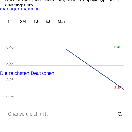
Währung: Euro
manager magazin
1T
3M
1J
5J
Max
8,40
8,40
8,38
Die reichsten Deutschen
8,36
8,35
8,34