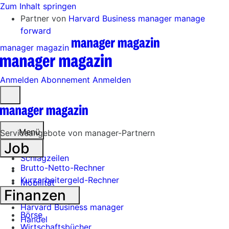
Zum Inhalt springen
Partner von
Harvard Business manager
manage
forward
manager magazin
Anmelden
Abonnement
Anmelden
Menü
öffnen
Menü
Serviceangebote von manager-Partnern
Job
Schlagzeilen
Brutto-Netto-Rechner
Kurzarbeitergeld-Rechner
Mobilität
Finanzen
Tech
Harvard Business manager
Börse
Handel
Wirtschaftsbücher