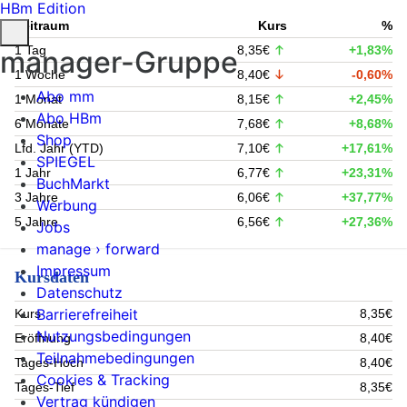
HBm Edition
Zeitraum
Kurs
%
1 Tag
8,35€
+1,83%
manager-Gruppe
1 Woche
8,40€
-0,60%
Abo mm
1 Monat
8,15€
+2,45%
Abo HBm
6 Monate
7,68€
+8,68%
Shop
Lfd. Jahr (YTD)
7,10€
+17,61%
SPIEGEL
1 Jahr
6,77€
+23,31%
BuchMarkt
3 Jahre
6,06€
+37,77%
Werbung
5 Jahre
6,56€
+27,36%
Jobs
manage › forward
Impressum
Kursdaten
Datenschutz
Barrierefreiheit
Kurs
8,35€
Nutzungsbedingungen
Eröffnung
8,40€
Teilnahmebedingungen
Tages-Hoch
8,40€
Cookies & Tracking
Tages-Tief
8,35€
Vertrag kündigen