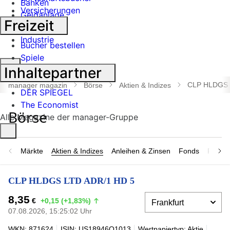
Banken
Versicherungen
Geldanlage
Freizeit
Börse
Industrie
Bücher bestellen
Spiele
Suche
Inhaltepartner
öffnen
CLP HLDGS 
manager magazin
Börse
Aktien & Indizes
DER SPIEGEL
The Economist
Alle Magazine der manager-Gruppe
Märkte
Aktien & Indizes
Anleihen & Zinsen
Fonds
Rohsto
CLP HLDGS LTD ADR/1 HD 5
8,35
€
+0,15 (+1,83%)
07.08.2026, 15:25:02 Uhr
WKN: 871624
ISIN: US18946Q1013
Wertpapiertyp: Aktie