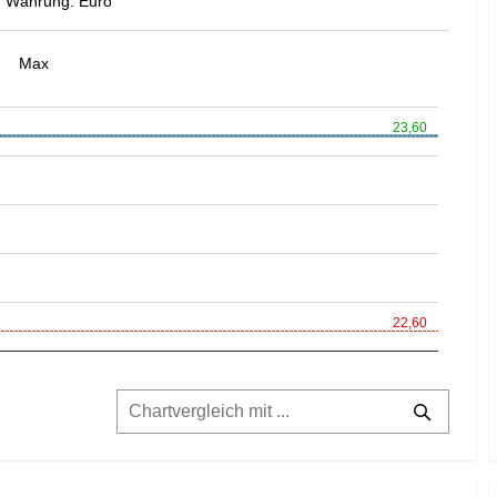
Währung: Euro
Max
23,60
22,60