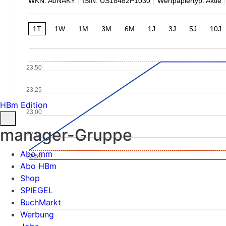
WKN: A0NAKY
ISIN: US18482P1030
Wertpapiertyp: Aktie
1T
1W
1M
3M
6M
1J
3J
5J
10J
23,50
23,25
HBm Edition
23,00
manager-Gruppe
22,75
Abo mm
22,50
Abo HBm
Shop
SPIEGEL
BuchMarkt
Werbung