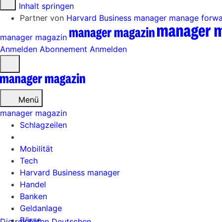
Zum Inhalt springen
Partner von
Harvard Business manager
manage forw
manager magazin
Anmelden
Abonnement
Anmelden
Menü
öffnen
Menü
manager magazin
Schlagzeilen
Mobilität
Tech
Harvard Business manager
Handel
Banken
Geldanlage
Börse
Die reichsten Deutschen