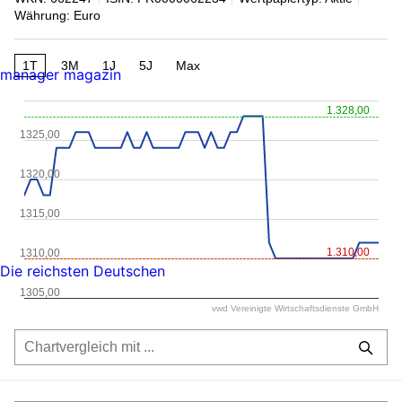
Währung: Euro
1T
3M
1J
5J
Max
manager magazin
1.328,00
1325,00
1320,00
1315,00
1.310,00
1310,00
Die reichsten Deutschen
1305,00
vwd Vereinigte Wirtschaftsdienste GmbH