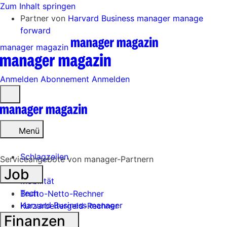
Zum Inhalt springen
Partner von
Harvard Business manager
manage
forward
manager magazin
Anmelden
Abonnement
Anmelden
Menü
öffnen
Menü
Schlagzeilen
Serviceangebote von manager-Partnern
Job
Mobilität
Tech
Brutto-Netto-Rechner
Harvard Business manager
Kurzarbeitergeld-Rechner
Finanzen
Handel