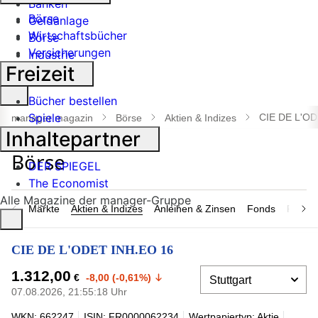
Banken
Börse
Geldanlage
Wirtschaftsbücher
Börse
Versicherungen
Industrie
Freizeit
Suche
Bücher bestellen
öffnen
Spiele
CIE DE L'OD
manager magazin
Börse
Aktien & Indizes
Inhaltepartner
DER SPIEGEL
The Economist
Alle Magazine der manager-Gruppe
Märkte
Aktien & Indizes
Anleihen & Zinsen
Fonds
Rohsto
CIE DE L'ODET INH.EO 16
1.312,00
€
-8,00 (-0,61%)
07.08.2026, 21:55:18 Uhr
WKN: 662247
ISIN: FR0000062234
Wertpapiertyp: Aktie