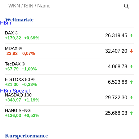
Weltmärkte
HBm
DAX ®
26.319,45
+179,32
+0,69%
MDAX ®
32.407,20
-23,92
-0,07%
TecDAX ®
4.068,78
+67,79
+1,69%
E-STOXX 50 ®
6.523,86
+21,30
+0,33%
HBm Spezial
NASDAQ 100
29.722,30
+348,97
+1,19%
HANG SENG
25.668,03
+136,03
+0,53%
Kursperformance