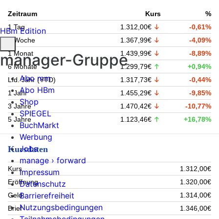
Zeitraum
Kurs
%
1 Tag
1.312,00€
-0,61%
HBm Edition
1 Woche
1.367,99€
-4,09%
1 Monat
1.439,99€
-8,89%
manager-Gruppe
6 Monate
1.299,79€
+0,94%
Abo mm
Lfd. Jahr (YTD)
1.317,73€
-0,44%
Abo HBm
1 Jahr
1.455,29€
-9,85%
Shop
3 Jahre
1.470,42€
-10,77%
SPIEGEL
5 Jahre
1.123,46€
+16,78%
BuchMarkt
Werbung
Jobs
Kursdaten
manage › forward
Kurs
1.312,00€
Impressum
Eröffnung
1.320,00€
Datenschutz
Barrierefreiheit
Geld
1.314,00€
Nutzungsbedingungen
Brief
1.346,00€