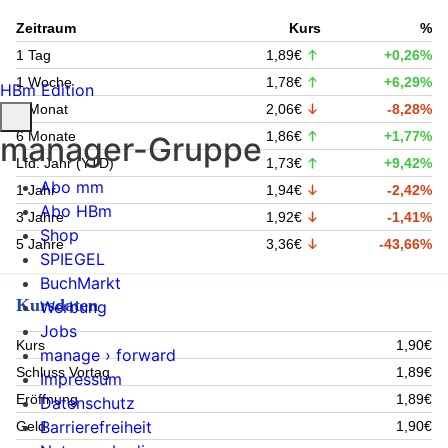
Zeitraum
Kurs
%
1 Tag
1,89€
+0,26%
1 Woche
1,78€
+6,29%
HBm Edition
1 Monat
2,06€
-8,28%
6 Monate
1,86€
+1,77%
manager-Gruppe
Lfd. Jahr (YTD)
1,73€
+9,42%
Abo mm
1 Jahr
1,94€
-2,42%
Abo HBm
3 Jahre
1,92€
-1,41%
Shop
5 Jahre
3,36€
-43,66%
SPIEGEL
BuchMarkt
Kursdaten
Werbung
Jobs
Kurs
1,90€
manage › forward
Schluss Vortag
1,89€
Impressum
Eröffnung
1,89€
Datenschutz
Barrierefreiheit
Geld
1,90€