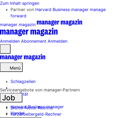
Zum Inhalt springen
Partner von
Harvard Business manager
manage
forward
manager magazin
Anmelden
Abonnement
Anmelden
Menü
öffnen
Menü
Schlagzeilen
Serviceangebote von manager-Partnern
Mobilität
Job
Tech
Harvard Business manager
Brutto-Netto-Rechner
Handel
Kurzarbeitergeld-Rechner