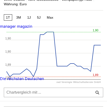
Währung: Euro
1T
3M
1J
5J
Max
manager magazin
1,90
1,90
1,90
1,89
1,89
1,89
Die reichsten Deutschen
vwd Vereinigte Wirtschaftsdienste GmbH