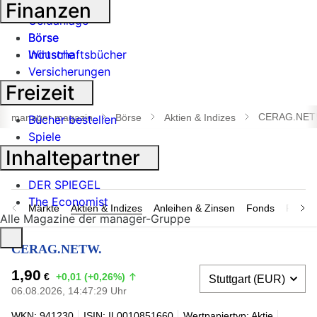
Banken
Finanzen
Geldanlage
Börse
Börse
Industrie
Wirtschaftsbücher
Versicherungen
Freizeit
Suche
öffnen
CERAG.NET
manager magazin
Börse
Aktien & Indizes
Bücher bestellen
Spiele
Inhaltepartner
DER SPIEGEL
The Economist
Märkte
Aktien & Indizes
Anleihen & Zinsen
Fonds
Rohsto
Alle Magazine der manager-Gruppe
CERAG.NETW.
1,90
€
+0,01 (+0,26%)
06.08.2026, 14:47:29 Uhr
WKN: 941230
ISIN: IL0010851660
Wertpapiertyp: Aktie