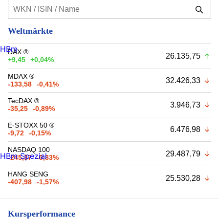
Weltmärkte
HBm
DAX ®
26.135,75
+9,45
+0,04%
MDAX ®
32.426,33
-133,58
-0,41%
TecDAX ®
3.946,73
-35,25
-0,89%
E-STOXX 50 ®
6.476,98
-9,72
-0,15%
NASDAQ 100
29.487,79
HBm Spezial
-245,37
-0,83%
HANG SENG
25.530,28
-407,98
-1,57%
Kursperformance