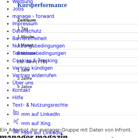
Werbung
Kursperformance
Jobs
manage › forward
Zeitraum
Impressum
1 Tag
Datenschutz
1 Woche
Barrierefreiheit
1 Monat
Nutzungsbedingungen
Teilnahmebedingungen
6 Monate
Cookies & Tracking
Lfd. Jahr (YTD)
Vertrag kündigen
1 Jahr
Vertrag widerrufen
3 Jahre
Über uns
5 Jahre
Kontakt
Hilfe
Text- & Nutzungsrechte
mm auf LinkedIn
mm auf Xing
Ein Angebot der manager-Gruppe mit Daten von Infront.
HBm auf LinkedIn