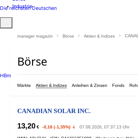
Industrie
Die reichsten Deutschen
Suche
öffnen
CANAD
manager magazin
Börse
Aktien & Indizes
HBm
Märkte
Aktien & Indizes
Anleihen & Zinsen
Fonds
Rohs
CANADIAN SOLAR INC.
13,20
€
-0,18 (-1,35%)
07.08.2026, 07:37:13 Uhr