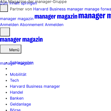
Alle Magazine der manager-Gruppe
Zum Inhalt springen
Partner von
Harvard Business manager
manage forw
manager magazin
Anmelden
Abonnement
Anmelden
Menü
öffnen
Menü
Schlagzeilen
manager magazin
Mobilität
Tech
Harvard Business manager
Handel
Banken
Geldanlage
Börse