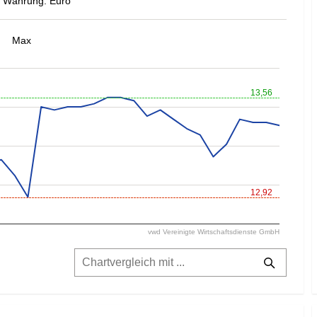
Währung: Euro
Max
13,56
12,92
vwd Vereinigte Wirtschaftsdienste GmbH