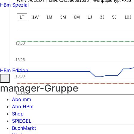
WKN: A0LCUY
ISIN: CA1366351098
Wertpapiertyp: Aktie
HBm Spezial
1T
1W
1M
3M
6M
1J
3J
5J
10J
13,50
13,25
HBm Edition
13,00
manager-Gruppe
12,75
Abo mm
Abo HBm
Shop
SPIEGEL
BuchMarkt