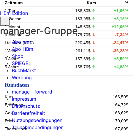
Zeitraum
Kurs
%
1 Tag
166,50$
+1,06%
HBm Edition
1 Woche
153,95$
+8,15%
1 Monat
148,60$
+12,05%
manager-Gruppe
6 Monate
179,70$
-7,34%
Abo mm
Lfd. Jahr (YTD)
220,45$
-24,47%
Abo HBm
1 Jahr
261,11$
-36,23%
Shop
3 Jahre
157,69$
+5,59%
SPIEGEL
5 Jahre
158,76$
+4,88%
BuchMarkt
Werbung
Jobs
Kursdaten
manage › forward
Kurs
166,50$
Impressum
Eröffnung
164,72$
Datenschutz
Barrierefreiheit
Geld
163,62$
Nutzungsbedingungen
Brief
170,00$
Teilnahmebedingungen
Tages-Hoch
167,80$