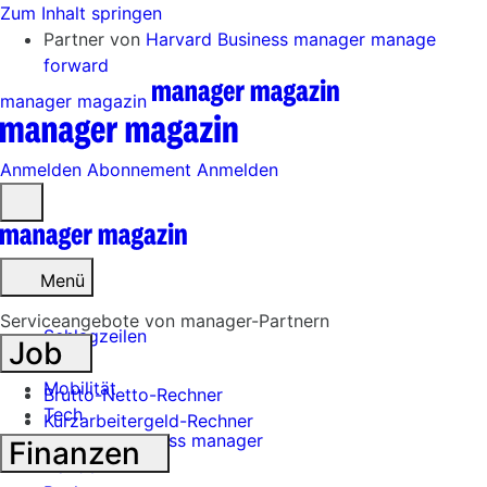
Zum Inhalt springen
Partner von
Harvard Business manager
manage
forward
manager magazin
Anmelden
Abonnement
Anmelden
Menü
öffnen
Menü
Serviceangebote von manager-Partnern
Schlagzeilen
Job
Mobilität
Brutto-Netto-Rechner
Tech
Kurzarbeitergeld-Rechner
Harvard Business manager
Finanzen
Handel