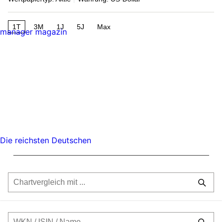
1T
3M
1J
5J
Max
manager magazin
Die reichsten Deutschen