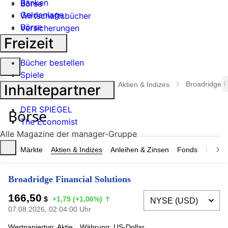
Banken
Börse
Geldanlage
Wirtschaftsbücher
Börse
Versicherungen
Industrie
Freizeit
Bücher bestellen
Suche
Spiele
öffnen
Broadridge F
manager magazin
Börse
Aktien & Indizes
Inhaltepartner
DER SPIEGEL
The Economist
Alle Magazine der manager-Gruppe
Märkte
Aktien & Indizes
Anleihen & Zinsen
Fonds
Rohsto
Broadridge Financial Solutions
166,50
$
+1,75 (+1,06%)
07.08.2026, 02:04:00 Uhr
Wertpapiertyp: Aktie
Währung: US-Dollar