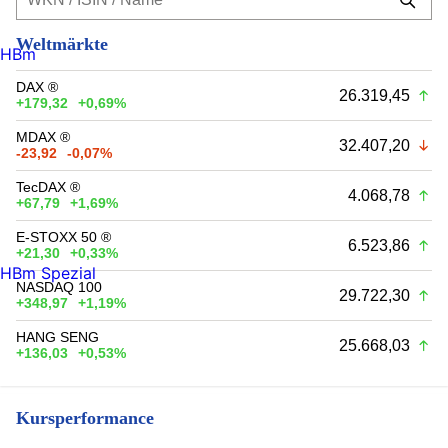
Weltmärkte
HBm
DAX ®
26.319,45
+179,32
+0,69%
MDAX ®
32.407,20
-23,92
-0,07%
TecDAX ®
4.068,78
+67,79
+1,69%
E-STOXX 50 ®
6.523,86
+21,30
+0,33%
HBm Spezial
NASDAQ 100
29.722,30
+348,97
+1,19%
HANG SENG
25.668,03
+136,03
+0,53%
Kursperformance