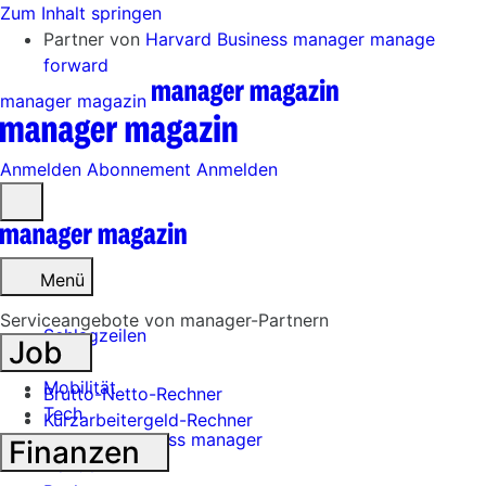
Zum Inhalt springen
Partner von
Harvard Business manager
manage
forward
manager magazin
Anmelden
Abonnement
Anmelden
Menü
öffnen
Menü
Serviceangebote von manager-Partnern
Schlagzeilen
Job
Mobilität
Brutto-Netto-Rechner
Tech
Kurzarbeitergeld-Rechner
Harvard Business manager
Finanzen
Handel