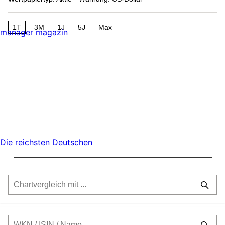
1T
3M
1J
5J
Max
manager magazin
Die reichsten Deutschen