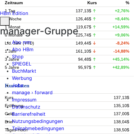
Zeitraum
Kurs
%
1 Tag
137,13$
+2,76%
HBm Edition
1 Woche
126,46$
+8,44%
1 Monat
119,67$
+14,59%
manager-Gruppe
6 Monate
125,74$
+9,06%
Abo mm
Lfd. Jahr (YTD)
149,44$
-8,24%
Abo HBm
1 Jahr
161,10$
-14,88%
Shop
3 Jahre
94,48$
+45,14%
SPIEGEL
5 Jahre
95,97$
+42,89%
BuchMarkt
Werbung
Jobs
Kursdaten
manage › forward
Kurs
137,13$
Impressum
Eröffnung
135,10$
Datenschutz
Barrierefreiheit
Geld
137,00$
Nutzungsbedingungen
Brief
138,04$
Teilnahmebedingungen
Tages-Hoch
138,50$