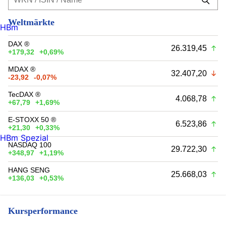
Weltmärkte
HBm
DAX ®
26.319,45
+179,32
+0,69%
MDAX ®
32.407,20
-23,92
-0,07%
TecDAX ®
4.068,78
+67,79
+1,69%
E-STOXX 50 ®
6.523,86
+21,30
+0,33%
HBm Spezial
NASDAQ 100
29.722,30
+348,97
+1,19%
HANG SENG
25.668,03
+136,03
+0,53%
Kursperformance