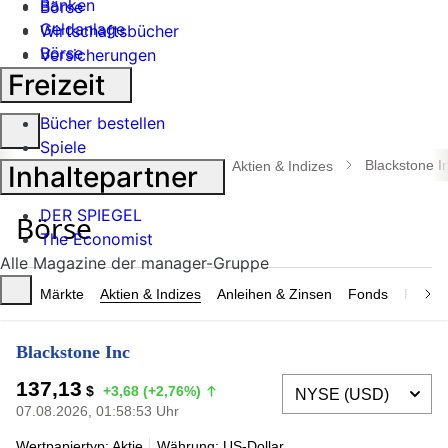
Banken
Börse
Geldanlage
Wirtschaftsbücher
Börse
Versicherungen
Industrie
Freizeit
Bücher bestellen
Suche
Spiele
öffnen
Blackstone I
manager magazin
Börse
Aktien & Indizes
Inhaltepartner
DER SPIEGEL
The Economist
Alle Magazine der manager-Gruppe
Märkte
Aktien & Indizes
Anleihen & Zinsen
Fonds
Rohsto
Blackstone Inc
137,13
$
+3,68 (+2,76%)
07.08.2026, 01:58:53 Uhr
Wertpapiertyp: Aktie
Währung: US-Dollar