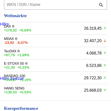
Weltmärkte
HBm
DAX ®
26.319,45
+179,32
+0,69%
MDAX ®
32.407,20
-23,92
-0,07%
TecDAX ®
4.068,78
+67,79
+1,69%
E-STOXX 50 ®
6.523,86
+21,30
+0,33%
NASDAQ 100
29.722,30
HBm Spezial
+348,97
+1,19%
HANG SENG
25.668,03
+136,03
+0,53%
Kursperformance