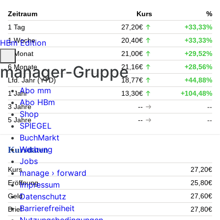
Zeitraum
Kurs
%
1 Tag
27,20€
+33,33%
1 Woche
20,40€
+33,33%
HBm Edition
1 Monat
21,00€
+29,52%
manager-Gruppe
6 Monate
21,16€
+28,56%
Lfd. Jahr (YTD)
18,77€
+44,88%
Abo mm
1 Jahr
13,30€
+104,48%
Abo HBm
3 Jahre
--
--
Shop
5 Jahre
--
--
SPIEGEL
BuchMarkt
Werbung
Kursdaten
Jobs
Kurs
27,20€
manage › forward
Eröffnung
25,80€
Impressum
Datenschutz
Geld
27,60€
Barrierefreiheit
Brief
27,80€