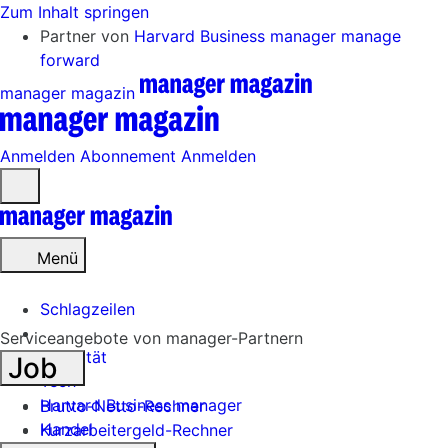
Zum Inhalt springen
Partner von
Harvard Business manager
manage
forward
manager magazin
Anmelden
Abonnement
Anmelden
Menü
öffnen
Menü
Schlagzeilen
Serviceangebote von manager-Partnern
Mobilität
Job
Tech
Harvard Business manager
Brutto-Netto-Rechner
Handel
Kurzarbeitergeld-Rechner