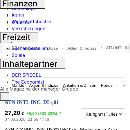
Finanzen
Banken
Geldanlage
Börse
Börse
Wirtschaftsbücher
Industrie
Versicherungen
Freizeit
Suche
öffnen
Bücher bestellen
ATN INTL IN
manager magazin
Börse
Aktien & Indizes
Spiele
Inhaltepartner
DER SPIEGEL
The Economist
Märkte
Aktien & Indizes
Anleihen & Zinsen
Fonds
Rohsto
Alle Magazine der manager-Gruppe
ATN INTL INC. DL-,01
27,20
€
+6,80 (+33,33%)
07.08.2026, 21:55:47 Uhr
WKN: A2AMHC
ISIN: US00215F1075
Wertpapiertyp: Aktie