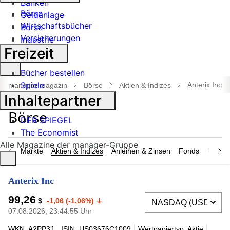
Banken
Börse
Geldanlage
Wirtschaftsbücher
Börse
Versicherungen
Industrie
Freizeit
Suche
Bücher bestellen
öffnen
Spiele
Anterix Inc
manager magazin
Börse
Aktien & Indizes
Inhaltepartner
DER SPIEGEL
The Economist
Alle Magazine der manager-Gruppe
Märkte
Aktien & Indizes
Anleihen & Zinsen
Fonds
Rohsto
Anterix Inc
99,26
$
-1,06 (-1,06%)
07.08.2026, 23:44:55 Uhr
WKN: A2PP3J
ISIN: US03676C1009
Wertpapiertyp: Aktie