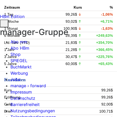
Zeitraum
Kurs
%
1 Tag
99,26$
-1,06%
HBm Edition
1 Woche
93,02$
+6,71%
1 Monat
100,90$
-1,63%
manager-Gruppe
6 Monate
28,39$
+249,63%
Abo mm
Lfd. Jahr (YTD)
21,83$
+354,70%
Abo HBm
1 Jahr
21,28$
+366,45%
Shop
3 Jahre
30,47$
+225,76%
SPIEGEL
5 Jahre
60,00$
+65,43%
BuchMarkt
Werbung
Jobs
Kursdaten
manage › forward
Kurs
99,26$
Impressum
Eröffnung
99,26$
Datenschutz
Barrierefreiheit
Geld
92,00$
Nutzungsbedingungen
Brief
100,71$