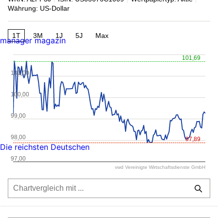
Währung: US-Dollar
1T
3M
1J
5J
Max
manager magazin
101,69
101,00
100,00
99,00
98,00
97,89
Die reichsten Deutschen
97,00
vwd Vereinigte Wirtschaftsdienste GmbH