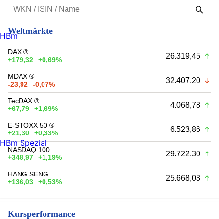
Weltmärkte
HBm
DAX ®
26.319,45
+179,32
+0,69%
MDAX ®
32.407,20
-23,92
-0,07%
TecDAX ®
4.068,78
+67,79
+1,69%
E-STOXX 50 ®
6.523,86
+21,30
+0,33%
HBm Spezial
NASDAQ 100
29.722,30
+348,97
+1,19%
HANG SENG
25.668,03
+136,03
+0,53%
Kursperformance