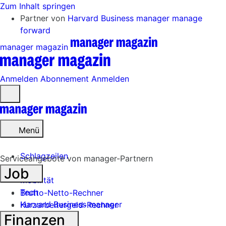
Zum Inhalt springen
Partner von
Harvard Business manager
manage
forward
manager magazin
Anmelden
Abonnement
Anmelden
Menü
öffnen
Menü
Schlagzeilen
Serviceangebote von manager-Partnern
Job
Mobilität
Tech
Brutto-Netto-Rechner
Harvard Business manager
Kurzarbeitergeld-Rechner
Finanzen
Handel