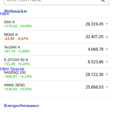
Weltmärkte
HBm
DAX ®
26.319,45
+179,32
+0,69%
MDAX ®
32.407,20
-23,92
-0,07%
TecDAX ®
4.068,78
+67,79
+1,69%
E-STOXX 50 ®
6.523,86
+21,30
+0,33%
HBm Spezial
NASDAQ 100
29.722,30
+348,97
+1,19%
HANG SENG
25.668,03
+136,03
+0,53%
Kursperformance