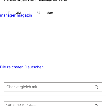
1T
3M
1J
5J
Max
manager magazin
Die reichsten Deutschen