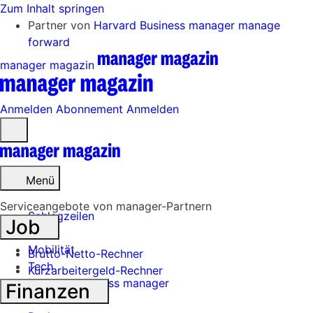
Zum Inhalt springen
Partner von
Harvard Business manager
manage
forward
manager magazin
Anmelden
Abonnement
Anmelden
Menü
öffnen
Menü
Serviceangebote von manager-Partnern
Schlagzeilen
Job
Mobilität
Brutto-Netto-Rechner
Tech
Kurzarbeitergeld-Rechner
Harvard Business manager
Finanzen
Handel