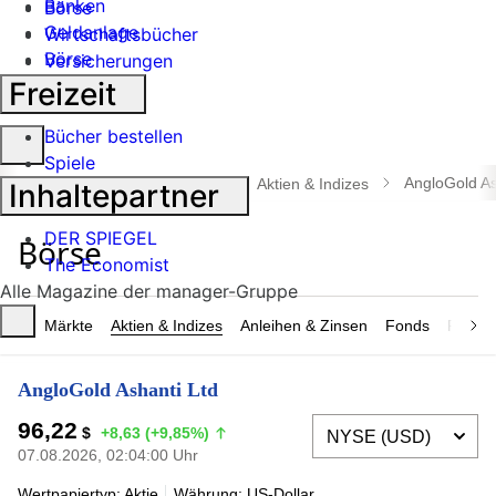
Banken
Börse
Geldanlage
Wirtschaftsbücher
Börse
Versicherungen
Industrie
Freizeit
Bücher bestellen
Suche
Spiele
öffnen
AngloGold As
manager magazin
Börse
Aktien & Indizes
Inhaltepartner
DER SPIEGEL
The Economist
Alle Magazine der manager-Gruppe
Märkte
Aktien & Indizes
Anleihen & Zinsen
Fonds
Rohsto
AngloGold Ashanti Ltd
96,22
$
+8,63 (+9,85%)
07.08.2026, 02:04:00 Uhr
Wertpapiertyp: Aktie
Währung: US-Dollar