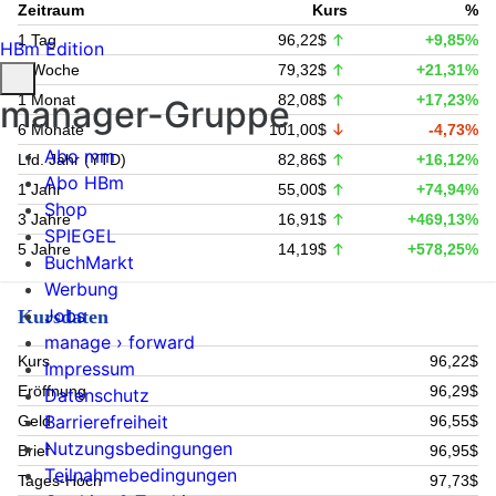
Zeitraum
Kurs
%
1 Tag
96,22$
+9,85%
HBm Edition
1 Woche
79,32$
+21,31%
1 Monat
82,08$
+17,23%
manager-Gruppe
6 Monate
101,00$
-4,73%
Abo mm
Lfd. Jahr (YTD)
82,86$
+16,12%
Abo HBm
1 Jahr
55,00$
+74,94%
Shop
3 Jahre
16,91$
+469,13%
SPIEGEL
5 Jahre
14,19$
+578,25%
BuchMarkt
Werbung
Jobs
Kursdaten
manage › forward
Kurs
96,22$
Impressum
Eröffnung
96,29$
Datenschutz
Barrierefreiheit
Geld
96,55$
Nutzungsbedingungen
Brief
96,95$
Teilnahmebedingungen
Tages-Hoch
97,73$