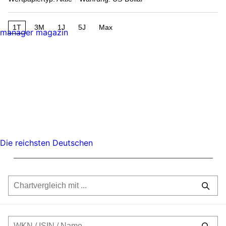
1T
3M
1J
5J
Max
manager magazin
Die reichsten Deutschen