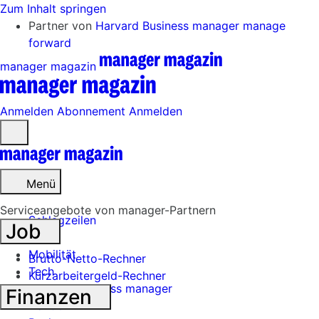
Zum Inhalt springen
Partner von
Harvard Business manager
manage
forward
manager magazin
Anmelden
Abonnement
Anmelden
Menü
öffnen
Menü
Serviceangebote von manager-Partnern
Schlagzeilen
Job
Mobilität
Brutto-Netto-Rechner
Tech
Kurzarbeitergeld-Rechner
Harvard Business manager
Finanzen
Handel