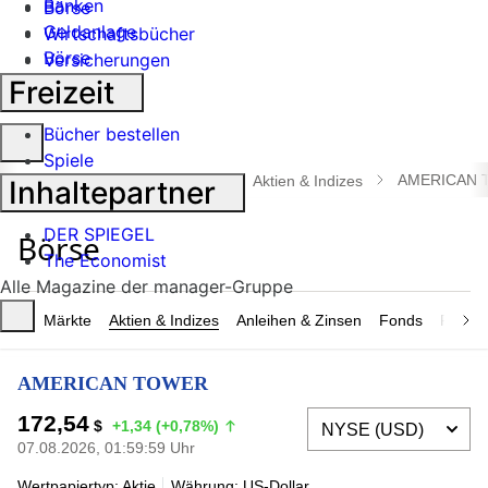
Banken
Börse
Geldanlage
Wirtschaftsbücher
Börse
Versicherungen
Industrie
Freizeit
Bücher bestellen
Suche
Spiele
öffnen
AMERICAN 
manager magazin
Börse
Aktien & Indizes
Inhaltepartner
DER SPIEGEL
The Economist
Alle Magazine der manager-Gruppe
Märkte
Aktien & Indizes
Anleihen & Zinsen
Fonds
Rohsto
AMERICAN TOWER
172,54
$
+1,34 (+0,78%)
07.08.2026, 01:59:59 Uhr
Wertpapiertyp: Aktie
Währung: US-Dollar