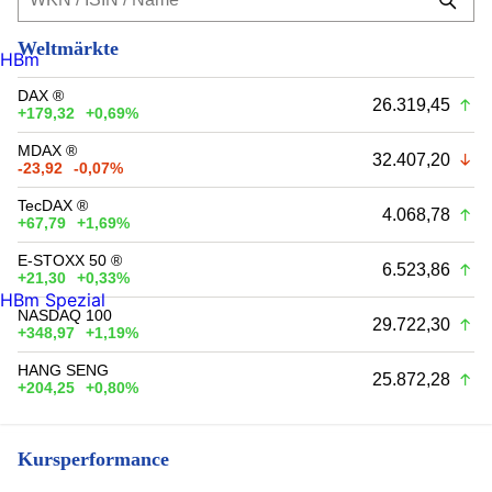
Weltmärkte
HBm
DAX ®
26.319,45
+179,32
+0,69%
MDAX ®
32.407,20
-23,92
-0,07%
TecDAX ®
4.068,78
+67,79
+1,69%
E-STOXX 50 ®
6.523,86
+21,30
+0,33%
HBm Spezial
NASDAQ 100
29.722,30
+348,97
+1,19%
HANG SENG
25.872,28
+204,25
+0,80%
Kursperformance