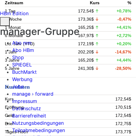
Zeitraum
Kurs
%
1 Tag
172,54$
+0,78%
HBm Edition
1 Woche
173,36$
-0,47%
1 Monat
165,25$
+4,41%
manager-Gruppe
6 Monate
167,97$
+2,72%
Abo mm
Lfd. Jahr (YTD)
172,19$
+0,20%
Abo HBm
1 Jahr
202,20$
-14,67%
Shop
3 Jahre
165,20$
+4,44%
SPIEGEL
5 Jahre
241,30$
-28,50%
BuchMarkt
Werbung
Jobs
Kursdaten
manage › forward
Kurs
172,54$
Impressum
Eröffnung
170,51$
Datenschutz
Barrierefreiheit
Geld
172,54$
Nutzungsbedingungen
Brief
172,75$
Teilnahmebedingungen
Tages-Hoch
173,77$