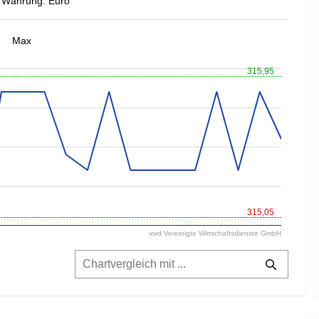
Währung: Euro
Max
315,95
315,05
vwd Vereinigte Wirtschaftsdienste GmbH