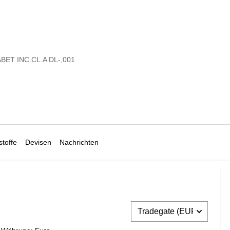
BET INC.CL.A DL-,001
toffe
Devisen
Nachrichten