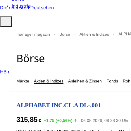
Industrie
Die reichsten Deutschen
Suche
öffnen
ALPHA
manager magazin
Börse
Aktien & Indizes
HBm
Märkte
Aktien & Indizes
Anleihen & Zinsen
Fonds
Rohs
ALPHABET INC.CL.A DL-,001
315,85
€
+1,75 (+0,56%)
06.08.2026, 08:38:30 Uhr