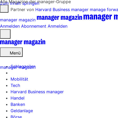
Alle Magazine der manager-Gruppe
Zum Inhalt springen
Partner von
Harvard Business manager
manage forw
manager magazin
Anmelden
Abonnement
Anmelden
Menü
öffnen
Menü
Schlagzeilen
manager magazin
Mobilität
Tech
Harvard Business manager
Handel
Banken
Geldanlage
Börse