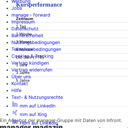
Werbung
Kursperformance
Jobs
manage › forward
Zeitraum
Impressum
1 Tag
Datenschutz
1 Woche
Barrierefreiheit
1 Monat
Nutzungsbedingungen
Teilnahmebedingungen
6 Monate
Cookies & Tracking
Lfd. Jahr (YTD)
Vertrag kündigen
1 Jahr
Vertrag widerrufen
3 Jahre
Über uns
5 Jahre
Kontakt
Hilfe
Text- & Nutzungsrechte
mm auf LinkedIn
mm auf Xing
Ein Angebot der manager-Gruppe mit Daten von Infront.
HBm auf LinkedIn