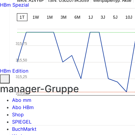
WKN: A14Y6F
ISIN: US02079K3059
Wertpapiertyp: Aktie
HBm Spezial
1T
1W
1M
3M
6M
1J
3J
5J
10J
315,75
315,50
HBm Edition
315,25
manager-Gruppe
315,00
Abo mm
Abo HBm
Shop
SPIEGEL
BuchMarkt