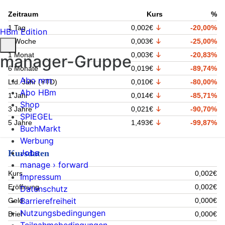
Zeitraum
Kurs
%
1 Tag
0,002€
-20,00%
HBm Edition
1 Woche
0,003€
-25,00%
1 Monat
0,003€
-20,83%
manager-Gruppe
6 Monate
0,019€
-89,74%
Abo mm
Lfd. Jahr (YTD)
0,010€
-80,00%
Abo HBm
1 Jahr
0,014€
-85,71%
Shop
3 Jahre
0,021€
-90,70%
SPIEGEL
5 Jahre
1,493€
-99,87%
BuchMarkt
Werbung
Jobs
Kursdaten
manage › forward
Kurs
0,002€
Impressum
Eröffnung
0,002€
Datenschutz
Barrierefreiheit
Geld
0,000€
Nutzungsbedingungen
Brief
0,000€