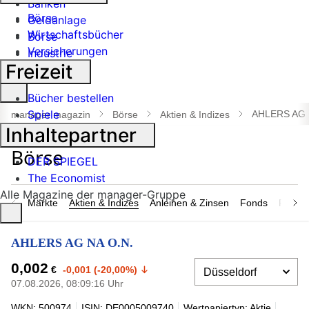
Banken
Börse
Geldanlage
Wirtschaftsbücher
Börse
Versicherungen
Industrie
Freizeit
Suche
Bücher bestellen
öffnen
Spiele
AHLERS AG 
manager magazin
Börse
Aktien & Indizes
Inhaltepartner
DER SPIEGEL
The Economist
Alle Magazine der manager-Gruppe
Märkte
Aktien & Indizes
Anleihen & Zinsen
Fonds
Rohsto
AHLERS AG NA O.N.
0,002
€
-0,001 (-20,00%)
07.08.2026, 08:09:16 Uhr
WKN: 500974
ISIN: DE0005009740
Wertpapiertyp: Aktie