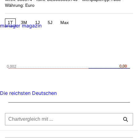
Währung: Euro
1T
3M
1J
5J
Max
manager magazin
0,00
0,00
0,002
Die reichsten Deutschen