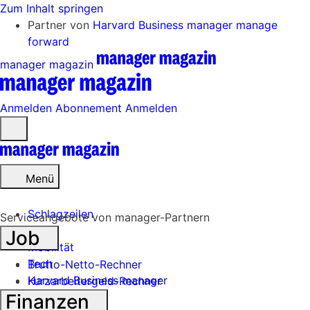
Zum Inhalt springen
Partner von
Harvard Business manager
manage
forward
manager magazin
Anmelden
Abonnement
Anmelden
Menü
öffnen
Menü
Schlagzeilen
Serviceangebote von manager-Partnern
Job
Mobilität
Tech
Brutto-Netto-Rechner
Harvard Business manager
Kurzarbeitergeld-Rechner
Finanzen
Handel