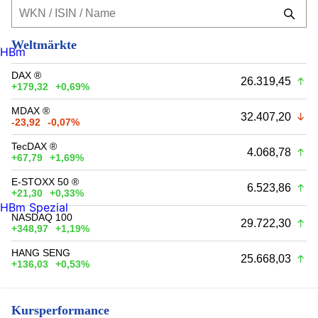
Weltmärkte
HBm
DAX ®
26.319,45
+179,32
+0,69%
MDAX ®
32.407,20
-23,92
-0,07%
TecDAX ®
4.068,78
+67,79
+1,69%
E-STOXX 50 ®
6.523,86
+21,30
+0,33%
HBm Spezial
NASDAQ 100
29.722,30
+348,97
+1,19%
HANG SENG
25.668,03
+136,03
+0,53%
Kursperformance