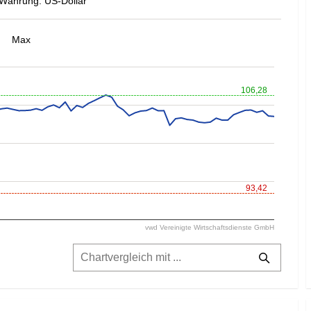
Währung: US-Dollar
Max
106,28
93,42
vwd Vereinigte Wirtschaftsdienste GmbH