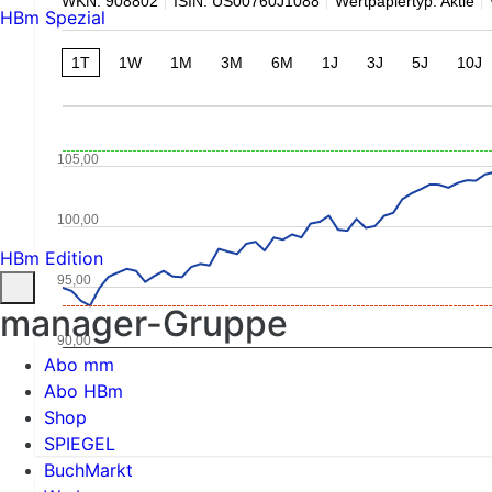
WKN: 908802
ISIN: US00760J1088
Wertpapiertyp: Aktie
HBm Spezial
1T
1W
1M
3M
6M
1J
3J
5J
10J
105,00
100,00
HBm Edition
95,00
manager-Gruppe
90,00
Abo mm
Abo HBm
Shop
SPIEGEL
BuchMarkt