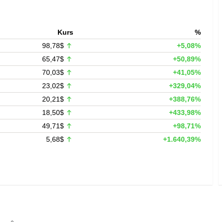
Kurs
%
98,78$
+5,08%
65,47$
+50,89%
70,03$
+41,05%
23,02$
+329,04%
20,21$
+388,76%
18,50$
+433,98%
49,71$
+98,71%
5,68$
+1.640,39%