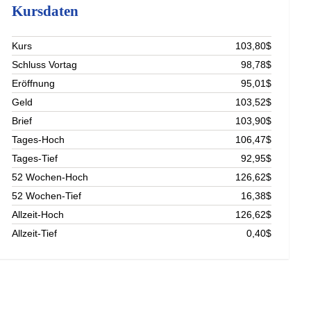
Kursdaten
Kurs
103,80$
Schluss Vortag
98,78$
Eröffnung
95,01$
Geld
103,52$
Brief
103,90$
Tages-Hoch
106,47$
Tages-Tief
92,95$
52 Wochen-Hoch
126,62$
52 Wochen-Tief
16,38$
Allzeit-Hoch
126,62$
Allzeit-Tief
0,40$