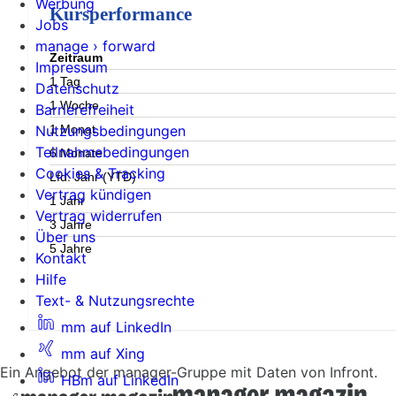
Werbung
Kursperformance
Jobs
manage › forward
Zeitraum
Impressum
1 Tag
Datenschutz
1 Woche
Barrierefreiheit
1 Monat
Nutzungsbedingungen
Teilnahmebedingungen
6 Monate
Cookies & Tracking
Lfd. Jahr (YTD)
Vertrag kündigen
1 Jahr
Vertrag widerrufen
3 Jahre
Über uns
5 Jahre
Kontakt
Hilfe
Text- & Nutzungsrechte
mm auf LinkedIn
mm auf Xing
Ein Angebot der manager-Gruppe mit Daten von Infront.
HBm auf LinkedIn