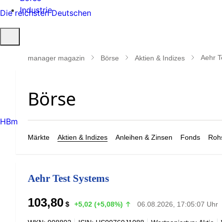
Industrie
Die reichsten Deutschen
Suche
öffnen
Aehr T
manager magazin
Börse
Aktien & Indizes
HBm
Märkte
Aktien & Indizes
Anleihen & Zinsen
Fonds
Rohs
Aehr Test Systems
103,80
$
+5,02 (+5,08%)
06.08.2026, 17:05:07 Uhr