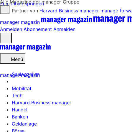
Alle Magazine der manager-Gruppe
Zum Inhalt springen
Partner von
Harvard Business manager
manage forw
manager magazin
Anmelden
Abonnement
Anmelden
Menü
öffnen
Menü
Schlagzeilen
manager magazin
Mobilität
Tech
Harvard Business manager
Handel
Banken
Geldanlage
Börse