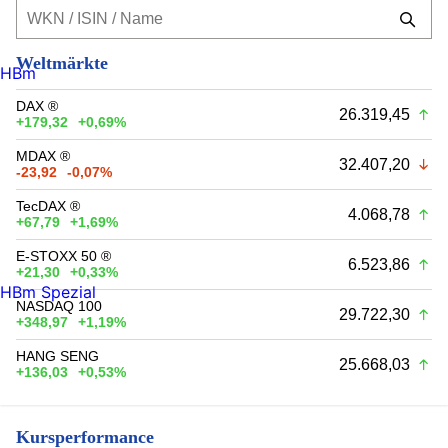
Weltmärkte
HBm
DAX ®
26.319,45
+179,32
+0,69%
MDAX ®
32.407,20
-23,92
-0,07%
TecDAX ®
4.068,78
+67,79
+1,69%
E-STOXX 50 ®
6.523,86
+21,30
+0,33%
HBm Spezial
NASDAQ 100
29.722,30
+348,97
+1,19%
HANG SENG
25.668,03
+136,03
+0,53%
Kursperformance