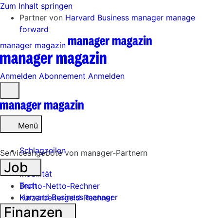
Zum Inhalt springen
Partner von
Harvard Business manager
manage
forward
manager magazin
Anmelden
Abonnement
Anmelden
Menü
öffnen
Menü
Schlagzeilen
Serviceangebote von manager-Partnern
Job
Mobilität
Tech
Brutto-Netto-Rechner
Harvard Business manager
Kurzarbeitergeld-Rechner
Finanzen
Handel