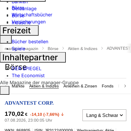
Banken
Börse
Geldanlage
Wirtschaftsbücher
Börse
Versicherungen
Industrie
Freizeit
Suche
Bücher bestellen
öffnen
Spiele
ADVANTEST
manager magazin
Börse
Aktien & Indizes
Inhaltepartner
DER SPIEGEL
The Economist
Alle Magazine der manager-Gruppe
Märkte
Aktien & Indizes
Anleihen & Zinsen
Fonds
Rohsto
ADVANTEST CORP.
170,02
€
-14,10 (-7,66%)
07.08.2026, 23:00:05 Uhr
WKN: 868805
ISIN: JP3122400009
Wertpapiertyp: Aktie