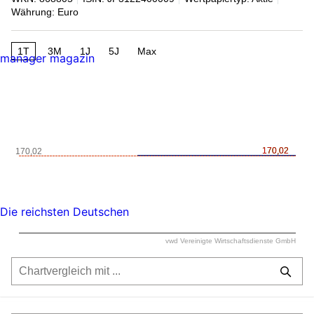
Währung: Euro
1T
3M
1J
5J
Max
manager magazin
170,02
170,02
170,02
Die reichsten Deutschen
vwd Vereinigte Wirtschaftsdienste GmbH