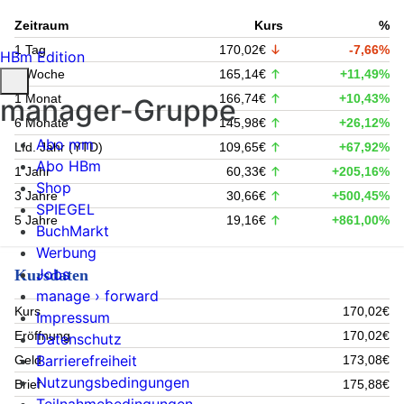
Zeitraum
Kurs
%
1 Tag
170,02€
-7,66%
HBm Edition
1 Woche
165,14€
+11,49%
1 Monat
166,74€
+10,43%
manager-Gruppe
6 Monate
145,98€
+26,12%
Abo mm
Lfd. Jahr (YTD)
109,65€
+67,92%
Abo HBm
1 Jahr
60,33€
+205,16%
Shop
3 Jahre
30,66€
+500,45%
SPIEGEL
5 Jahre
19,16€
+861,00%
BuchMarkt
Werbung
Jobs
Kursdaten
manage › forward
Kurs
170,02€
Impressum
Eröffnung
170,02€
Datenschutz
Barrierefreiheit
Geld
173,08€
Nutzungsbedingungen
Brief
175,88€