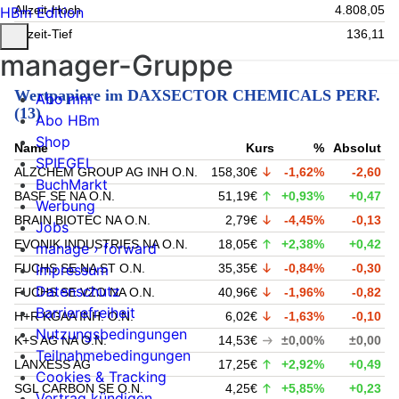
Allzeit-Hoch
4.808,05
HBm Edition
Allzeit-Tief
136,11
manager-Gruppe
Wertpapiere im DAXSECTOR CHEMICALS PERF.
Abo mm
(13)
Abo HBm
Shop
Name
Kurs
%
Absolut
SPIEGEL
ALZCHEM GROUP AG INH O.N.
158,30€
-1,62%
-2,60
BuchMarkt
BASF SE NA O.N.
51,19€
+0,93%
+0,47
Werbung
BRAIN BIOTEC NA O.N.
2,79€
-4,45%
-0,13
Jobs
EVONIK INDUSTRIES NA O.N.
18,05€
+2,38%
+0,42
manage › forward
FUCHS SE NA ST O.N.
35,35€
-0,84%
-0,30
Impressum
Datenschutz
FUCHS SE VZO NA O.N.
40,96€
-1,96%
-0,82
Barrierefreiheit
H+R KGAA INH. O.N.
6,02€
-1,63%
-0,10
Nutzungsbedingungen
K+S AG NA O.N.
14,53€
±0,00%
±0,00
Teilnahmebedingungen
LANXESS AG
17,25€
+2,92%
+0,49
Cookies & Tracking
SGL CARBON SE O.N.
4,25€
+5,85%
+0,23
Vertrag kündigen