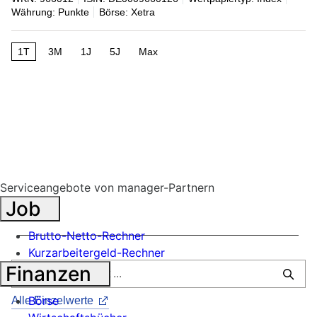
Währung: Punkte
Börse: Xetra
1T
3M
1J
5J
Max
Serviceangebote von manager-Partnern
Job
Brutto-Netto-Rechner
Kurzarbeitergeld-Rechner
Finanzen
Börse
Alle Einzelwerte