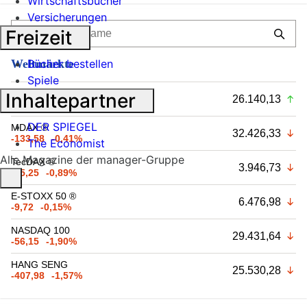
Wirtschaftsbücher
Versicherungen
Freizeit
Weltmärkte
Bücher bestellen
Spiele
DAX ®
Inhaltepartner
26.140,13
+13,83
+0,05%
DER SPIEGEL
MDAX ®
32.426,33
-133,58
-0,41%
The Economist
Alle Magazine der manager-Gruppe
TecDAX ®
3.946,73
-35,25
-0,89%
E-STOXX 50 ®
6.476,98
-9,72
-0,15%
NASDAQ 100
29.431,64
-56,15
-1,90%
HANG SENG
25.530,28
-407,98
-1,57%