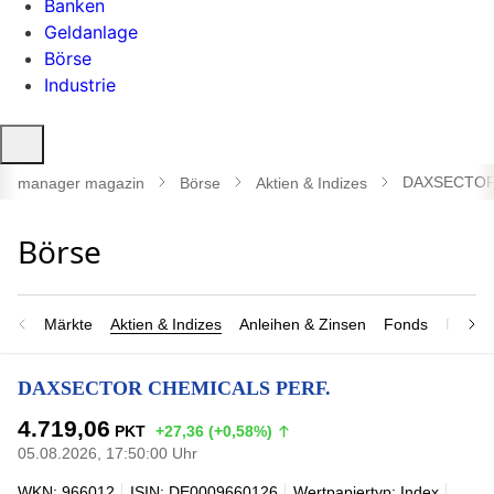
Banken
Geldanlage
Börse
Industrie
Suche
öffnen
DAXSECTOR
manager magazin
Börse
Aktien & Indizes
Märkte
Aktien & Indizes
Anleihen & Zinsen
Fonds
Rohsto
DAXSECTOR CHEMICALS PERF.
4.719,06
PKT
+27,36 (+0,58%)
05.08.2026, 17:50:00 Uhr
WKN: 966012
ISIN: DE0009660126
Wertpapiertyp: Index