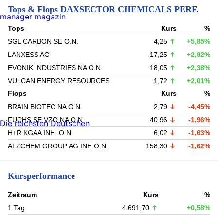
Tops & Flops DAXSECTOR CHEMICALS PERF.
manager magazin
Tops
Kurs
%
SGL CARBON SE O.N.
4,25
+5,85%
LANXESS AG
17,25
+2,92%
EVONIK INDUSTRIES NA O.N.
18,05
+2,38%
VULCAN ENERGY RESOURCES
1,72
+2,01%
Flops
Kurs
%
BRAIN BIOTEC NA O.N.
2,79
-4,45%
FUCHS SE VZO NA O.N.
40,96
-1,96%
Die reichsten Deutschen
H+R KGAA INH. O.N.
6,02
-1,63%
ALZCHEM GROUP AG INH O.N.
158,30
-1,62%
Kursperformance
Zeitraum
Kurs
%
1 Tag
4.691,70
+0,58%