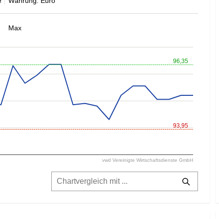
e
Währung: Euro
Max
96,35
93,95
vwd Vereinigte Wirtschaftsdienste GmbH