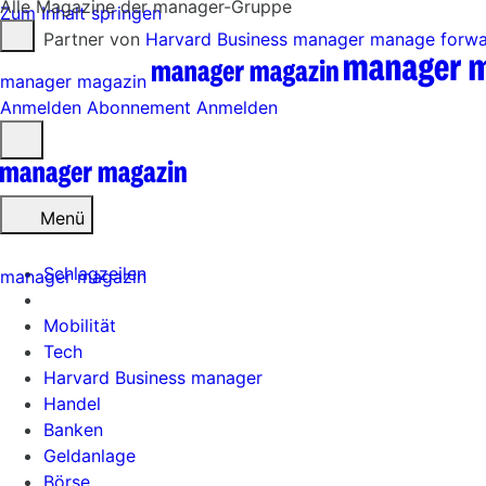
Alle Magazine der manager-Gruppe
Zum Inhalt springen
Partner von
Harvard Business manager
manage forw
manager magazin
Anmelden
Abonnement
Anmelden
Menü
öffnen
Menü
Schlagzeilen
manager magazin
Mobilität
Tech
Harvard Business manager
Handel
Banken
Geldanlage
Börse