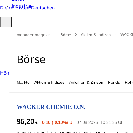
Industrie
Die reichsten Deutschen
Suche
öffnen
WACKE
manager magazin
Börse
Aktien & Indizes
HBm
Märkte
Aktien & Indizes
Anleihen & Zinsen
Fonds
Rohs
WACKER CHEMIE O.N.
95,20
€
-0,10 (-0,10%)
07.08.2026, 10:31:36 Uhr