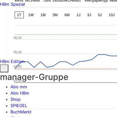
WKN: WCH888
ISIN: DE000WCH8881
Wertpapiertyp: Akti
HBm Spezial
1T
1W
1M
3M
6M
1J
3J
5J
10J
96,00
95,00
HBm Edition
94,00
manager-Gruppe
93,00
Abo mm
Abo HBm
Shop
SPIEGEL
BuchMarkt