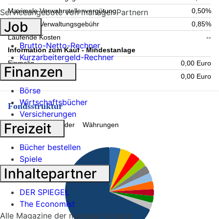
Maximale Verwahrstellenvergütung
0,50%
Serviceangebote von manager-Partnern
Job
Maximale Verwaltungsgebühr
0,85%
Laufende Kosten
--
Brutto-Netto-Rechner
Information zum Kauf - Mindestanlage
Kurzarbeitergeld-Rechner
Einmalig
0,00 Euro
Finanzen
Folgende
0,00 Euro
Börse
Wirtschaftsbücher
Fondsstruktur
Versicherungen
Freizeit
Topholdings
Länder
Währungen
Bücher bestellen
Spiele
Inhaltepartner
DER SPIEGEL
The Economist
Alle Magazine der manager-Gruppe