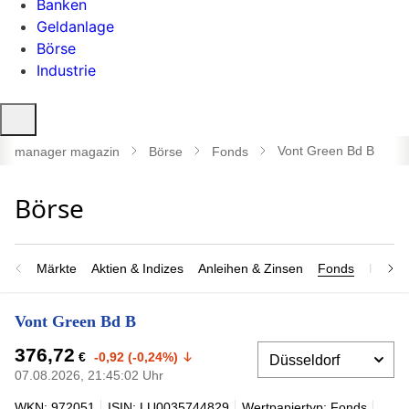
Banken
Geldanlage
Börse
Industrie
Suche
öffnen
Vont Green Bd B
manager magazin
Börse
Fonds
Märkte
Aktien & Indizes
Anleihen & Zinsen
Fonds
Rohsto
Vont Green Bd B
376,72
€
-0,92 (-0,24%)
07.08.2026, 21:45:02 Uhr
WKN: 972051
ISIN: LU0035744829
Wertpapiertyp: Fonds