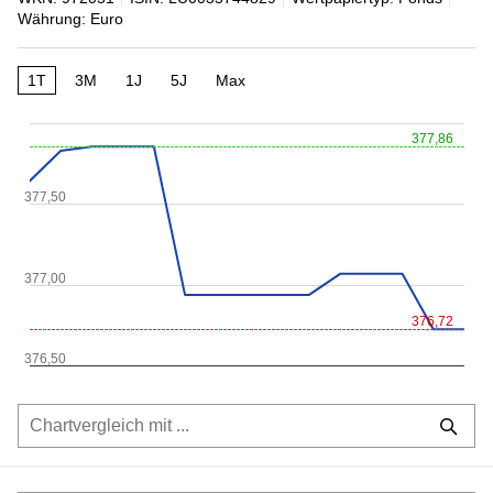
Währung: Euro
1T
3M
1J
5J
Max
377,86
377,50
377,00
376,72
376,50