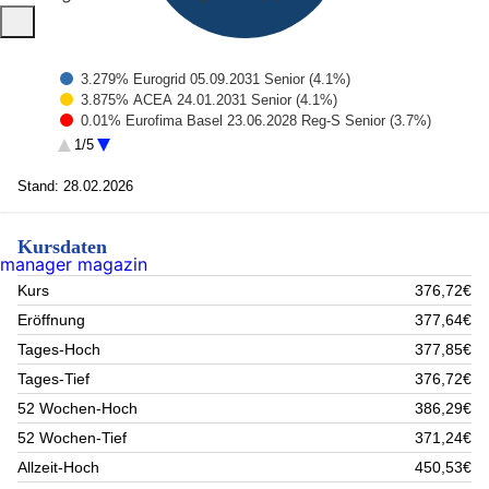
3.279% Eurogrid 05.09.2031 Senior (4.1%)
3.875% ACEA 24.01.2031 Senior (4.1%)
0.01% Eurofima Basel 23.06.2028 Reg-S Senior (3.7%)
1% Spain Treasury Bonds 30.07.2042 Senior (3.1%)
1/5
3.5% RTE 07.12.2031 Senior (3.1%)
2.875% Statkraft 19.2029 Reg-S Senior (3%)
Stand: 28.02.2026
3% Terna 22.07.2031 Senior (3%)
0.5% Red Elec Financ 24.05.2033 Reg-S Senior (2.5%)
Kursdaten
3.5% RTE 02.10.2036 Reg-S Senior (2.5%)
manager magazin
3.75% Elia Transm BE 16.01.2036 Senior (2.5%)
Rest (68.4%)
Kurs
376,72€
Eröffnung
377,64€
Tages-Hoch
377,85€
Tages-Tief
376,72€
52 Wochen-Hoch
386,29€
52 Wochen-Tief
371,24€
Allzeit-Hoch
450,53€