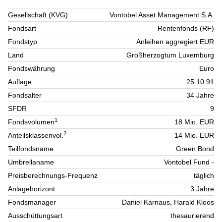
Gesellschaft (KVG)
Vontobel Asset Management S.A.
Fondsart
Rentenfonds (RF)
Fondstyp
Anleihen aggregiert EUR
Land
Großherzogtum Luxemburg
Fondswährung
Euro
Auflage
25.10.91
Fondsalter
34 Jahre
SFDR
9
1
Fondsvolumen
18 Mio. EUR
2
Anteilsklassenvol.
14 Mio. EUR
Teilfondsname
Green Bond
Umbrellaname
Vontobel Fund -
Preisberechnungs-Frequenz
täglich
Anlagehorizont
3 Jahre
Fondsmanager
Daniel Karnaus, Harald Kloos
Ausschüttungsart
thesaurierend