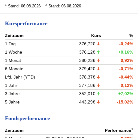
1
2
Stand: 06.08.2026
Stand: 06.08.2026
Kursperformance
Zeitraum
Kurs
%
1 Tag
376,72€
-0,24%
1 Woche
376,12€
+0,16%
1 Monat
380,23€
-0,92%
6 Monate
379,42€
-0,71%
Lfd. Jahr (YTD)
378,37€
-0,44%
1 Jahr
377,18€
-0,12%
3 Jahre
352,01€
+7,02%
5 Jahre
443,29€
-15,02%
Fondsperformance
1
Zeitraum
Performance