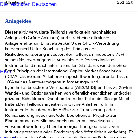
Allzeit-Tief
251,52€
Die reichsten Deutschen
Anlageidee
Dieser aktiv verwaltete Teilfonds verfolgt ein nachhaltiges
Anlageziel (Grüne Anleihen) und strebt eine attraktive
Anlagerendite an. Er ist als Artikel 9 der SFDR-Verordnung
kategorisiert.Unter Beachtung des Prinzips der
Risikodiversifizierung investiert der Teilfonds mindestens 75%
seines Nettovermögens in verschiedene festverzinsliche
Instrumente, die nach internationalen Standards wie den Green
HBm
Bond Principles der International Capital Market Association
(ICMA) als «Grüne Anleihen» eingestuft werden,darunter bis zu
10% seines Nettovermögens in forderungs- und
hypothekenbesicherte Wertpapiere (ABS/MBS) und bis zu 25% in
Wandel- und Optionsanleihen von öffentlich-rechtlichen und/oder
privaten Schuldnern. Daneben kann der Teilfonds flüssige Mittel
halten.Der Teilfonds investiert in Grüne Anleihen, d.h. in
Instrumente, bei denen die Erlöse zur Finanzierung oder
Refinanzierung neuer und/oder bestehender Projekte zur
Eindämmung des Klimawandels und zum Umweltschutz
verwendet werden (z.B. Solarenergie, Energieeffizienz von
Industrieprozessen oder Förderung des öffentlichen Verkehrs). Er
investiert auch in Anleihen, die nachhaltigen und/oder sozialen