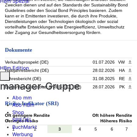
HBm Spezial
Zwecken dienen und auf den Standards der Sustainability Bond
Guidelines oder den Social Bond Principles basieren. Zudem
kann er in Emittenten investieren, die durch ihre Produkte,
Dienstleistungen oder Technologien ökologisch oder sozial
vorteilhafte Entwicklungen wie Energieeffizienz, Umweltschutz
oder Zugang zur Gesundheitsversorgung fördern.
Dokumente
Verkaufsprospekt (DE)
01.07.2026
VW
PDF 
HBm Edition
Halbjahresbericht (DE)
28.02.2026
HA
PDF 
Jahresbericht (DE)
31.08.2025
RE
PDF 
manager-Gruppe
Basisinformationsblatt (PRIIP-KID) (DE)
28.07.2026
PK
PDF 
Abo mm
Risiko-Indikator (SRI)
Abo HBm
Shop
Oft geringere Rendite
Oft höhere Rendite
SPIEGEL
Geringes Risiko
Höheres Risiko
BuchMarkt
1
2
3
4
5
6
7
Werbung