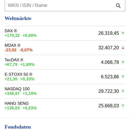
Weltmärkte
DAX ®
26.319,45
+179,32
+0,69%
MDAX ®
32.407,20
-23,92
-0,07%
TecDAX ®
4.068,78
+67,79
+1,69%
E-STOXX 50 ®
6.523,86
+21,30
+0,33%
NASDAQ 100
29.722,30
+348,97
+1,19%
HANG SENG
25.668,03
+136,03
+0,53%
Fondsdaten