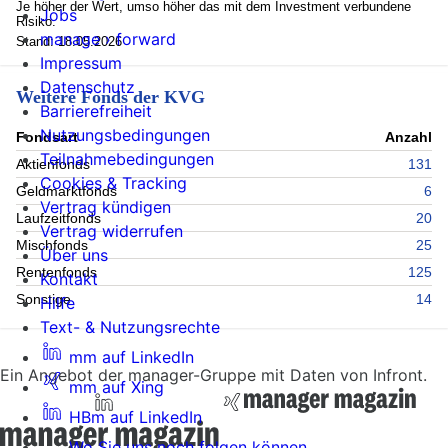
Je höher der Wert, umso höher das mit dem Investment verbundene
Jobs
Risiko.
manage › forward
Stand: 18.05.2026
Impressum
Datenschutz
Weitere Fonds der KVG
Barrierefreiheit
Nutzungsbedingungen
Fondsart
Anzahl
Teilnahmebedingungen
Aktienfonds
131
Cookies & Tracking
Geldmarktfonds
6
Vertrag kündigen
Laufzeitfonds
20
Vertrag widerrufen
Mischfonds
25
Über uns
Rentenfonds
125
Kontakt
Sonstige
14
Hilfe
Text- & Nutzungsrechte
mm auf LinkedIn
Ein Angebot der manager-Gruppe mit Daten von Infront.
mm auf Xing
HBm auf LinkedIn
Wo Sie uns noch folgen können