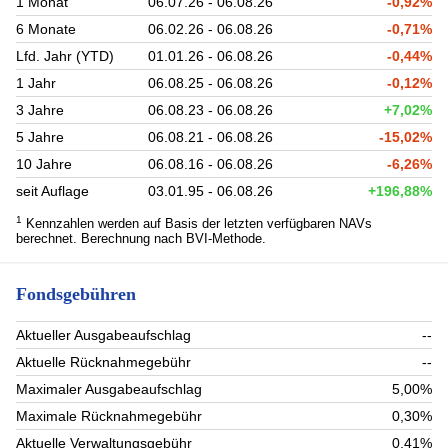
1 Monat
06.07.26 - 06.08.26
-0,92%
6 Monate
06.02.26 - 06.08.26
-0,71%
Lfd. Jahr (YTD)
01.01.26 - 06.08.26
-0,44%
1 Jahr
06.08.25 - 06.08.26
-0,12%
3 Jahre
06.08.23 - 06.08.26
+7,02%
5 Jahre
06.08.21 - 06.08.26
-15,02%
10 Jahre
06.08.16 - 06.08.26
-6,26%
seit Auflage
03.01.95 - 06.08.26
+196,88%
1
Kennzahlen werden auf Basis der letzten verfügbaren NAVs
berechnet. Berechnung nach BVI-Methode.
Fondsgebühren
Aktueller Ausgabeaufschlag
--
Aktuelle Rücknahmegebühr
--
Maximaler Ausgabeaufschlag
5,00%
Maximale Rücknahmegebühr
0,30%
Aktuelle Verwaltungsgebühr
0,41%