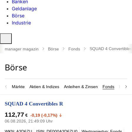
Banken
Geldanlage
Börse
Industrie
Suche
öffnen
SQUAD 4 Convertibles
manager magazin
Börse
Fonds
Märkte
Aktien & Indizes
Anleihen & Zinsen
Fonds
Rohsto
SQUAD 4 Convertibles R
112,77
€
-0,19 (-0,17%)
06.08.2026, 21:49:09 Uhr
WKN: A3D6ZU
ISIN: DE000A3D6ZU0
Wertpapiertyp: Fonds