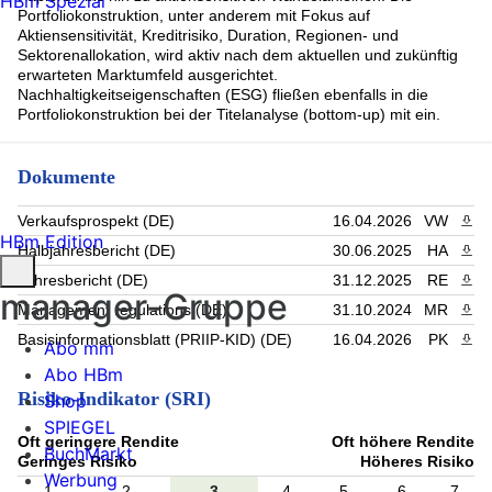
HBm Spezial
Legrand Sa 1 1/2 06/23/33 CV (1.26%)
Portfoliokonstruktion, unter anderem mit Fokus auf
Hon Hai Precision Ind. Co.Ltd. DL-Zero Conv. Bonds 2024(29)
Aktiensensitivität, Kreditrisiko, Duration, Regionen- und
(1.25%)
Sektorenallokation, wird aktiv nach dem aktuellen und zukünftig
ONTO 0 06/31 144A (1.25%)
erwarteten Marktumfeld ausgerichtet.
Rest (60.01%)
Nachhaltigkeitseigenschaften (ESG) fließen ebenfalls in die
Portfoliokonstruktion bei der Titelanalyse (bottom-up) mit ein.
Dokumente
Verkaufsprospekt (DE)
16.04.2026
VW
PDF 
HBm Edition
Halbjahresbericht (DE)
30.06.2025
HA
PDF 
Jahresbericht (DE)
31.12.2025
RE
PDF 
manager-Gruppe
Management regulations (DE)
31.10.2024
MR
PDF 
Basisinformationsblatt (PRIIP-KID) (DE)
16.04.2026
PK
PDF 
Abo mm
Abo HBm
Risiko-Indikator (SRI)
Shop
SPIEGEL
Oft geringere Rendite
Oft höhere Rendite
BuchMarkt
Geringes Risiko
Höheres Risiko
Werbung
1
2
3
4
5
6
7