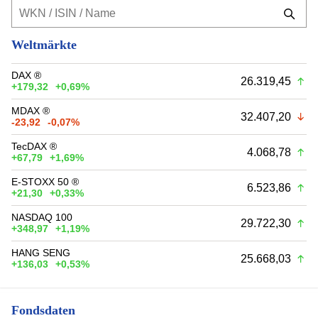
Weltmärkte
DAX ®
26.319,45
+179,32
+0,69%
MDAX ®
32.407,20
-23,92
-0,07%
TecDAX ®
4.068,78
+67,79
+1,69%
E-STOXX 50 ®
6.523,86
+21,30
+0,33%
NASDAQ 100
29.722,30
+348,97
+1,19%
HANG SENG
25.668,03
+136,03
+0,53%
Fondsdaten