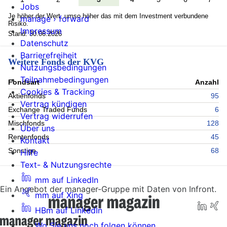
Jobs
Je höher der Wert, umso höher das mit dem Investment verbundene
manage › forward
Risiko.
Impressum
Stand: 30.06.2026
Datenschutz
Barrierefreiheit
Weitere Fonds der KVG
Nutzungsbedingungen
Teilnahmebedingungen
Fondsart
Anzahl
Cookies & Tracking
Aktienfonds
95
Vertrag kündigen
Exchange Traded Funds
6
Vertrag widerrufen
Mischfonds
128
Über uns
Rentenfonds
45
Kontakt
Sonstige
68
Hilfe
Text- & Nutzungsrechte
mm auf LinkedIn
Ein Angebot der manager-Gruppe mit Daten von Infront.
mm auf Xing
HBm auf LinkedIn
Wo Sie uns noch folgen können