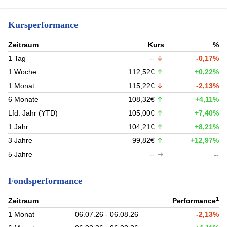
Kursperformance
Zeitraum
Kurs
%
1 Tag
--
-0,17%
1 Woche
112,52€
+0,22%
1 Monat
115,22€
-2,13%
6 Monate
108,32€
+4,11%
Lfd. Jahr (YTD)
105,00€
+7,40%
1 Jahr
104,21€
+8,21%
3 Jahre
99,82€
+12,97%
5 Jahre
--
--
Fondsperformance
1
Zeitraum
Performance
1 Monat
06.07.26 - 06.08.26
-2,13%