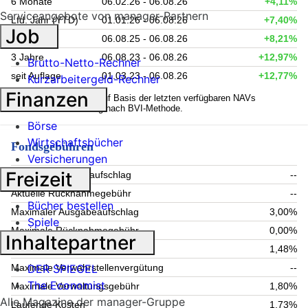
6 Monate
06.02.26 - 06.08.26
+4,11%
Serviceangebote von manager-Partnern
Lfd. Jahr (YTD)
01.01.26 - 06.08.26
+7,40%
Job
1 Jahr
06.08.25 - 06.08.26
+8,21%
3 Jahre
06.08.23 - 06.08.26
+12,97%
Brutto-Netto-Rechner
seit Auflage
01.03.23 - 06.08.26
+12,77%
Kurzarbeitergeld-Rechner
Finanzen
1
Kennzahlen werden auf Basis der letzten verfügbaren NAVs
berechnet. Berechnung nach BVI-Methode.
Börse
Wirtschaftsbücher
Fondsgebühren
Versicherungen
Freizeit
Aktueller Ausgabeaufschlag
--
Aktuelle Rücknahmegebühr
--
Bücher bestellen
Maximaler Ausgabeaufschlag
3,00%
Spiele
Maximale Rücknahmegebühr
0,00%
Inhaltepartner
Aktuelle Verwaltungsgebühr
1,48%
DER SPIEGEL
Maximale Verwahrstellenvergütung
--
The Economist
Maximale Verwaltungsgebühr
1,80%
Alle Magazine der manager-Gruppe
Laufende Kosten
1,73%