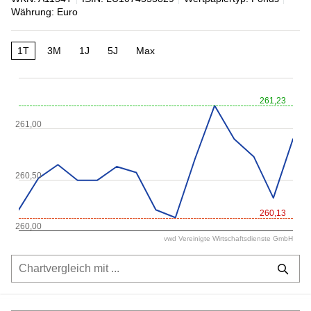
Währung: Euro
1T
3M
1J
5J
Max
261,23
261,00
260,50
260,13
260,00
vwd Vereinigte Wirtschaftsdienste GmbH