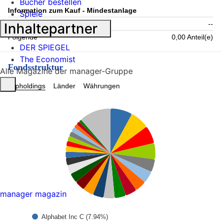
Bücher bestellen
Information zum Kauf - Mindestanlage
Spiele
Einmalig
--
Inhaltepartner
Folgende
0,00 Anteil(e)
DER SPIEGEL
The Economist
Fondsstruktur
Alle Magazine der manager-Gruppe
Topholdings
Länder
Währungen
manager magazin
Alphabet Inc C (7.94%)