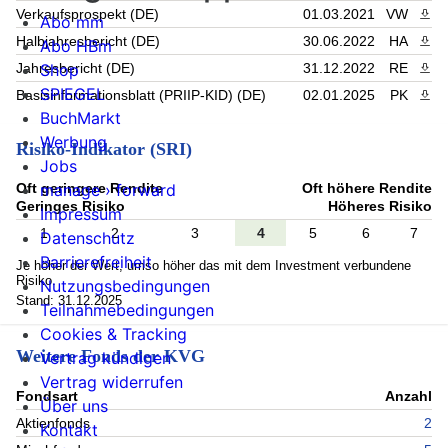
Verkaufsprospekt (DE)
01.03.2021
VW
PDF 
Abo mm
Halbjahresbericht (DE)
30.06.2022
HA
PDF 
Abo HBm
Shop
Jahresbericht (DE)
31.12.2022
RE
PDF 
SPIEGEL
Basisinformationsblatt (PRIIP-KID) (DE)
02.01.2025
PK
PDF 
BuchMarkt
Werbung
Risiko-Indikator (SRI)
Jobs
Oft geringere Rendite
Oft höhere Rendite
manage › forward
Geringes Risiko
Höheres Risiko
Impressum
1
2
3
4
5
6
7
Datenschutz
Barrierefreiheit
Je höher der Wert, umso höher das mit dem Investment verbundene
Risiko.
Nutzungsbedingungen
Stand: 31.12.2025
Teilnahmebedingungen
Cookies & Tracking
Weitere Fonds der KVG
Vertrag kündigen
Vertrag widerrufen
Fondsart
Anzahl
Über uns
Aktienfonds
2
Kontakt