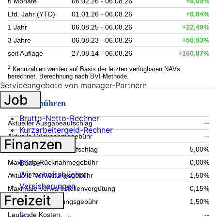
6 Monate
06.02.26 - 06.08.26
+8,09%
Lfd. Jahr (YTD)
01.01.26 - 06.08.26
+9,84%
1 Jahr
06.08.25 - 06.08.26
+22,49%
3 Jahre
06.08.23 - 06.08.26
+50,83%
seit Auflage
27.08.14 - 06.08.26
+160,87%
1
Kennzahlen werden auf Basis der letzten verfügbaren NAVs
berechnet. Berechnung nach BVI-Methode.
Serviceangebote von manager-Partnern
Job
Fondsgebühren
Brutto-Netto-Rechner
Aktueller Ausgabeaufschlag
--
Kurzarbeitergeld-Rechner
Aktuelle Rücknahmegebühr
--
Finanzen
Maximaler Ausgabeaufschlag
5,00%
Börse
Maximale Rücknahmegebühr
0,00%
Wirtschaftsbücher
Aktuelle Verwaltungsgebühr
1,50%
Versicherungen
Maximale Verwahrstellenvergütung
0,15%
Freizeit
Maximale Verwaltungsgebühr
1,50%
Laufende Kosten
--