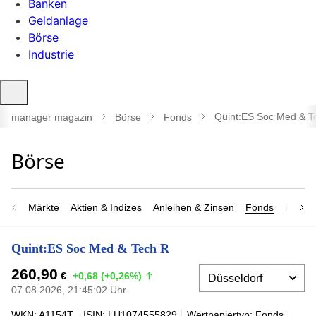
Banken
Geldanlage
Börse
Industrie
Suche
öffnen
Quint:ES Soc Med & T
manager magazin
Börse
Fonds
Märkte
Aktien & Indizes
Anleihen & Zinsen
Fonds
Rohsto
Quint:ES Soc Med & Tech R
260,90
€
+0,68 (+0,26%)
07.08.2026, 21:45:02 Uhr
WKN: A1154T
ISIN: LU1074555829
Wertpapiertyp: Fonds