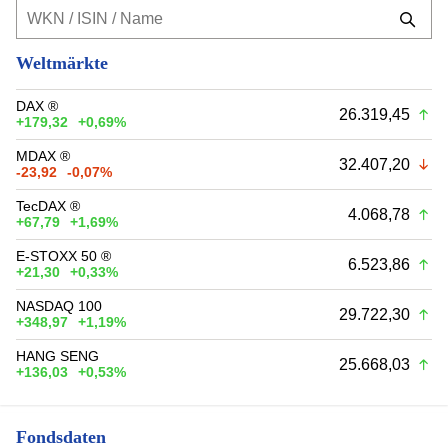
Weltmärkte
DAX ®
26.319,45
+179,32
+0,69%
MDAX ®
32.407,20
-23,92
-0,07%
TecDAX ®
4.068,78
+67,79
+1,69%
E-STOXX 50 ®
6.523,86
+21,30
+0,33%
NASDAQ 100
29.722,30
+348,97
+1,19%
HANG SENG
25.668,03
+136,03
+0,53%
Fondsdaten