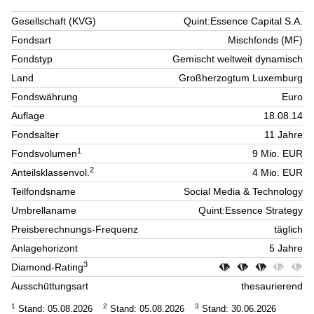
Gesellschaft (KVG)
Quint:Essence Capital S.A.
Fondsart
Mischfonds (MF)
Fondstyp
Gemischt weltweit dynamisch
Land
Großherzogtum Luxemburg
Fondswährung
Euro
Auflage
18.08.14
Fondsalter
11 Jahre
1
Fondsvolumen
9 Mio. EUR
2
Anteilsklassenvol.
4 Mio. EUR
Teilfondsname
Social Media & Technology
Umbrellaname
Quint:Essence Strategy
Preisberechnungs-Frequenz
täglich
Anlagehorizont
5 Jahre
3
Diamond-Rating
Ausschüttungsart
thesaurierend
1
2
3
Stand: 05.08.2026
Stand: 05.08.2026
Stand: 30.06.2026