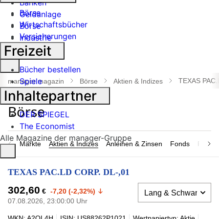
Banken
Börse
Geldanlage
Wirtschaftsbücher
Börse
Versicherungen
Industrie
Freizeit
Suche
Bücher bestellen
öffnen
Spiele
TEXAS PAC.
manager magazin
Börse
Aktien & Indizes
Inhaltepartner
DER SPIEGEL
The Economist
Alle Magazine der manager-Gruppe
Märkte
Aktien & Indizes
Anleihen & Zinsen
Fonds
Rohsto
TEXAS PAC.LD CORP. DL-,01
302,60
€
-7,20 (-2,32%)
07.08.2026, 23:00:00 Uhr
WKN: A2QL4H
ISIN: US88262P1021
Wertpapiertyp: Aktie