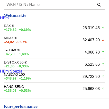
Weltmärkte
HBm
DAX ®
26.319,45
+179,32
+0,69%
MDAX ®
32.407,20
-23,92
-0,07%
TecDAX ®
4.068,78
+67,79
+1,69%
E-STOXX 50 ®
6.523,86
+21,30
+0,33%
HBm Spezial
NASDAQ 100
29.722,30
+348,97
+1,19%
HANG SENG
25.668,03
+136,03
+0,53%
Kursperformance