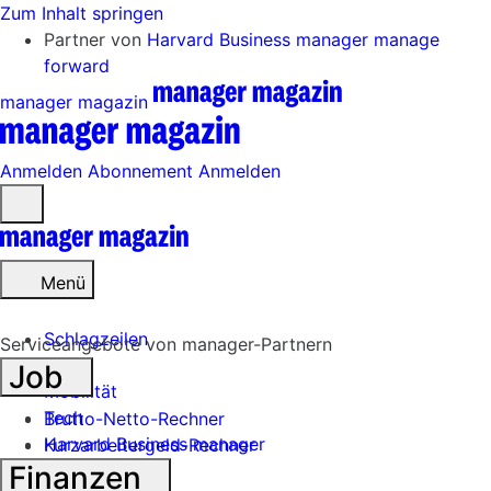
Zum Inhalt springen
Partner von
Harvard Business manager
manage
forward
manager magazin
Anmelden
Abonnement
Anmelden
Menü
öffnen
Menü
Schlagzeilen
Serviceangebote von manager-Partnern
Job
Mobilität
Tech
Brutto-Netto-Rechner
Harvard Business manager
Kurzarbeitergeld-Rechner
Finanzen
Handel