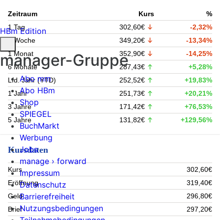
Zeitraum
Kurs
%
1 Tag
302,60€
-2,32%
HBm Edition
1 Woche
349,20€
-13,34%
1 Monat
352,90€
-14,25%
manager-Gruppe
6 Monate
287,43€
+5,28%
Abo mm
Lfd. Jahr (YTD)
252,52€
+19,83%
Abo HBm
1 Jahr
251,73€
+20,21%
Shop
3 Jahre
171,42€
+76,53%
SPIEGEL
5 Jahre
131,82€
+129,56%
BuchMarkt
Werbung
Jobs
Kursdaten
manage › forward
Kurs
302,60€
Impressum
Eröffnung
319,40€
Datenschutz
Barrierefreiheit
Geld
296,80€
Nutzungsbedingungen
Brief
297,20€