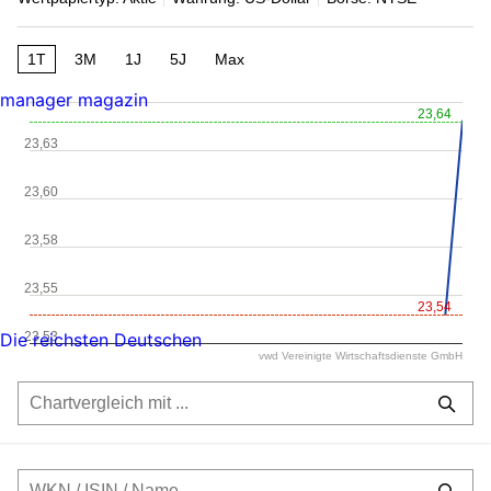
1T
3M
1J
5J
Max
manager magazin
23,64
23,63
23,60
23,58
23,55
23,54
23,53
Die reichsten Deutschen
vwd Vereinigte Wirtschaftsdienste GmbH