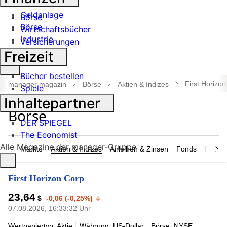
Banken
Geldanlage
Börse
Börse
Wirtschaftsbücher
Industrie
Versicherungen
Freizeit
Suche
Bücher bestellen
öffnen
First Horizo
manager magazin
Börse
Aktien & Indizes
Spiele
Inhaltepartner
DER SPIEGEL
The Economist
Alle Magazine der manager-Gruppe
Märkte
Aktien & Indizes
Anleihen & Zinsen
Fonds
Rohsto
First Horizon Corp
23,64
$
-0,06 (-0,25%)
07.08.2026, 16:33:32 Uhr
Wertpapiertyp: Aktie
Währung: US-Dollar
Börse: NYSE