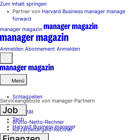
Zum Inhalt springen
Partner von
Harvard Business manager
manage
forward
manager magazin
Anmelden
Abonnement
Anmelden
Menü
öffnen
Menü
Schlagzeilen
Serviceangebote von manager-Partnern
Job
Mobilität
Tech
Brutto-Netto-Rechner
Harvard Business manager
Kurzarbeitergeld-Rechner
Handel
Finanzen