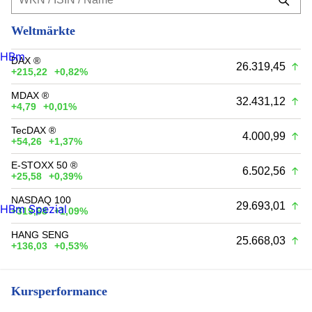
Weltmärkte
HBm
DAX ®
26.319,45
+215,22
+0,82%
MDAX ®
32.431,12
+4,79
+0,01%
TecDAX ®
4.000,99
+54,26
+1,37%
E-STOXX 50 ®
6.502,56
+25,58
+0,39%
NASDAQ 100
29.693,01
HBm Spezial
+319,68
+1,09%
HANG SENG
25.668,03
+136,03
+0,53%
Kursperformance