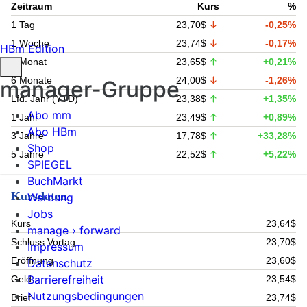
Zeitraum
Kurs
%
1 Tag
23,70$
-0,25%
1 Woche
23,74$
-0,17%
HBm Edition
1 Monat
23,65$
+0,21%
6 Monate
24,00$
-1,26%
manager-Gruppe
Lfd. Jahr (YTD)
23,38$
+1,35%
Abo mm
1 Jahr
23,49$
+0,89%
Abo HBm
3 Jahre
17,78$
+33,28%
Shop
5 Jahre
22,52$
+5,22%
SPIEGEL
BuchMarkt
Kursdaten
Werbung
Jobs
Kurs
23,64$
manage › forward
Schluss Vortag
23,70$
Impressum
Eröffnung
23,60$
Datenschutz
Barrierefreiheit
Geld
23,54$
Nutzungsbedingungen
Brief
23,74$