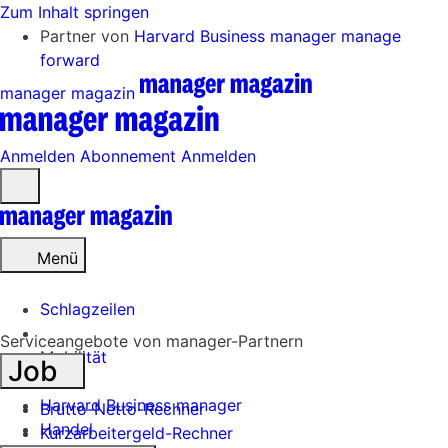
Zum Inhalt springen
Partner von
Harvard Business manager
manage
forward
manager magazin
Anmelden
Abonnement
Anmelden
Menü
öffnen
Menü
Schlagzeilen
Serviceangebote von manager-Partnern
Mobilität
Job
Tech
Harvard Business manager
Brutto-Netto-Rechner
Handel
Kurzarbeitergeld-Rechner