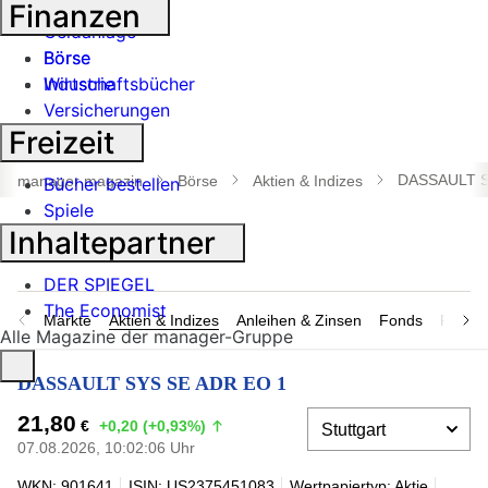
Banken
Finanzen
Geldanlage
Börse
Börse
Industrie
Wirtschaftsbücher
Versicherungen
Freizeit
Suche
öffnen
DASSAULT S
manager magazin
Börse
Aktien & Indizes
Bücher bestellen
Spiele
Inhaltepartner
DER SPIEGEL
The Economist
Märkte
Aktien & Indizes
Anleihen & Zinsen
Fonds
Rohsto
Alle Magazine der manager-Gruppe
DASSAULT SYS SE ADR EO 1
21,80
€
+0,20 (+0,93%)
07.08.2026, 10:02:06 Uhr
WKN: 901641
ISIN: US2375451083
Wertpapiertyp: Aktie