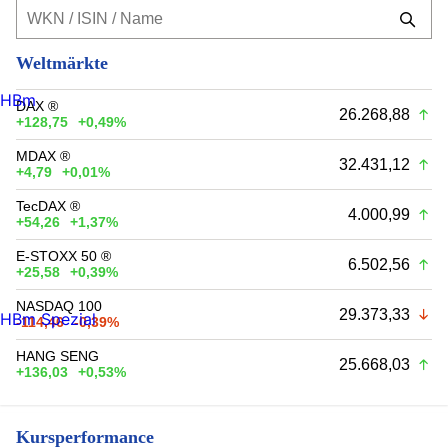
Weltmärkte
HBm
DAX ®
26.268,88
+128,75
+0,49%
MDAX ®
32.431,12
+4,79
+0,01%
TecDAX ®
4.000,99
+54,26
+1,37%
E-STOXX 50 ®
6.502,56
+25,58
+0,39%
NASDAQ 100
29.373,33
HBm Spezial
-114,46
-0,39%
HANG SENG
25.668,03
+136,03
+0,53%
Kursperformance