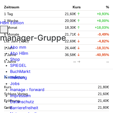
Zeitraum
Kurs
%
1 Tag
21,60€
+0,93%
1 Woche
20,00€
+8,00%
HBm Edition
1 Monat
18,30€
+18,03%
6 Monate
21,71€
-0,49%
manager-Gruppe
Lfd. Jahr (YTD)
22,69€
-4,82%
Abo mm
1 Jahr
26,44€
-18,31%
Abo HBm
3 Jahre
36,58€
-40,95%
Shop
5 Jahre
--
--
SPIEGEL
BuchMarkt
Kursdaten
Werbung
Jobs
Kurs
21,80€
manage › forward
Schluss Vortag
21,60€
Impressum
Eröffnung
21,40€
Datenschutz
Barrierefreiheit
Geld
21,80€