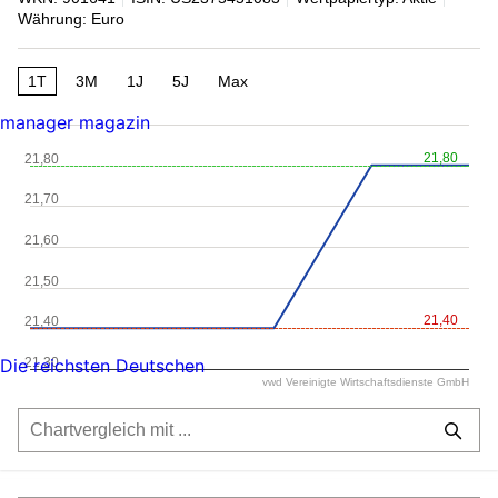
Währung: Euro
1T
3M
1J
5J
Max
manager magazin
21,80
21,80
21,70
21,60
21,50
21,40
21,40
21,30
Die reichsten Deutschen
vwd Vereinigte Wirtschaftsdienste GmbH