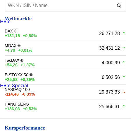
Weltmärkte
HBm
DAX ®
26.271,28
+131,15
+0,50%
MDAX ®
32.431,12
+4,79
+0,01%
TecDAX ®
4.000,99
+54,26
+1,37%
E-STOXX 50 ®
6.502,56
+25,58
+0,39%
HBm Spezial
NASDAQ 100
29.373,33
-114,46
-0,39%
HANG SENG
25.666,31
+136,03
+0,53%
Kursperformance