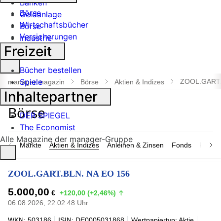
Banken
Börse
Geldanlage
Wirtschaftsbücher
Börse
Versicherungen
Industrie
Freizeit
Suche
Bücher bestellen
öffnen
Spiele
ZOOL.GART.
manager magazin
Börse
Aktien & Indizes
Inhaltepartner
DER SPIEGEL
The Economist
Alle Magazine der manager-Gruppe
Märkte
Aktien & Indizes
Anleihen & Zinsen
Fonds
Rohsto
ZOOL.GART.BLN. NA EO 156
5.000,00
€
+120,00 (+2,46%)
06.08.2026, 22:02:48 Uhr
WKN: 503186
ISIN: DE0005031868
Wertpapiertyp: Aktie