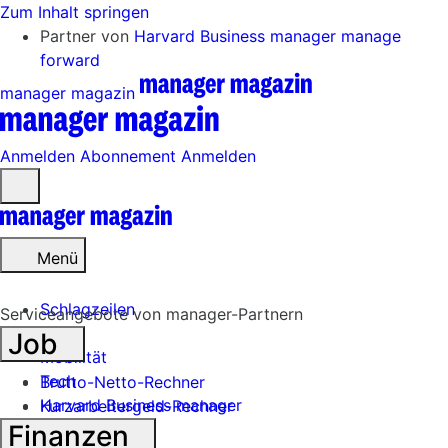
Zum Inhalt springen
Partner von
Harvard Business manager
manage
forward
manager magazin
Anmelden
Abonnement
Anmelden
Menü
öffnen
Menü
Schlagzeilen
Serviceangebote von manager-Partnern
Job
Mobilität
Tech
Brutto-Netto-Rechner
Harvard Business manager
Kurzarbeitergeld-Rechner
Finanzen
Handel