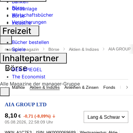
Banken
Börse
Geldanlage
Wirtschaftsbücher
Börse
Versicherungen
Industrie
Freizeit
Suche
Bücher bestellen
öffnen
Spiele
AIA GROUP 
manager magazin
Börse
Aktien & Indizes
Inhaltepartner
DER SPIEGEL
The Economist
Alle Magazine der manager-Gruppe
Märkte
Aktien & Indizes
Anleihen & Zinsen
Fonds
Rohsto
AIA GROUP LTD
8,10
€
-0,71 (-8,09%)
05.08.2026, 22:58:09 Uhr
WKN: A1C7F3
ISIN: HK0000069689
Wertpapiertyp: Aktie