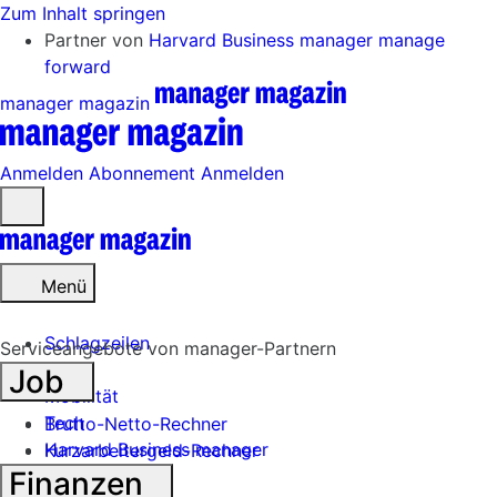
Zum Inhalt springen
Partner von
Harvard Business manager
manage
forward
manager magazin
Anmelden
Abonnement
Anmelden
Menü
öffnen
Menü
Schlagzeilen
Serviceangebote von manager-Partnern
Job
Mobilität
Tech
Brutto-Netto-Rechner
Harvard Business manager
Kurzarbeitergeld-Rechner
Finanzen
Handel