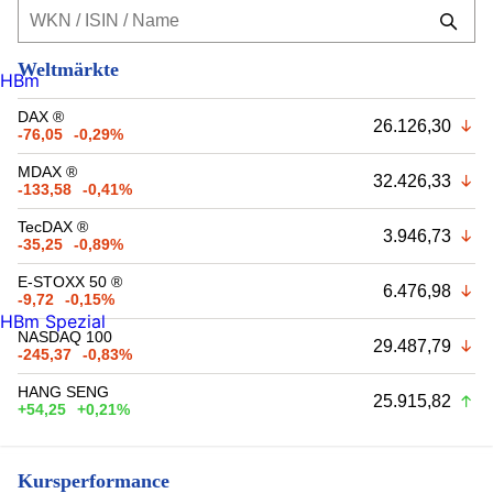
Weltmärkte
HBm
DAX ®
26.126,30
-76,05
-0,29%
MDAX ®
32.426,33
-133,58
-0,41%
TecDAX ®
3.946,73
-35,25
-0,89%
E-STOXX 50 ®
6.476,98
-9,72
-0,15%
HBm Spezial
NASDAQ 100
29.487,79
-245,37
-0,83%
HANG SENG
25.915,82
+54,25
+0,21%
Kursperformance