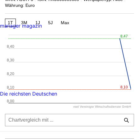
Währung: Euro
1T
3M
1J
5J
Max
manager magazin
8,47
8,40
8,30
8,20
8,10
8,10
Die reichsten Deutschen
8,00
vwd Vereinigte Wirtschaftsdienste GmbH