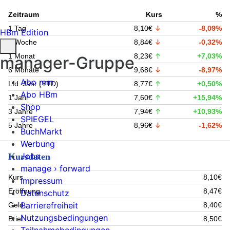
Zeitraum
Kurs
%
1 Tag
8,10€
-8,09%
HBm Edition
1 Woche
8,84€
-0,32%
1 Monat
8,23€
+7,03%
manager-Gruppe
6 Monate
9,68€
-8,97%
Abo mm
Lfd. Jahr (YTD)
8,77€
+0,50%
Abo HBm
1 Jahr
7,60€
+15,94%
Shop
3 Jahre
7,94€
+10,93%
SPIEGEL
5 Jahre
8,96€
-1,62%
BuchMarkt
Werbung
Jobs
Kursdaten
manage › forward
Kurs
8,10€
Impressum
Eröffnung
8,47€
Datenschutz
Barrierefreiheit
Geld
8,40€
Nutzungsbedingungen
Brief
8,50€