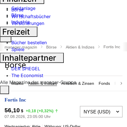
Banken
Geldanlage
Börse
Börse
Wirtschaftsbücher
Industrie
Versicherungen
Freizeit
Suche
Bücher bestellen
öffnen
Fortis Inc
manager magazin
Börse
Aktien & Indizes
Spiele
Inhaltepartner
DER SPIEGEL
The Economist
Alle Magazine der manager-Gruppe
Märkte
Aktien & Indizes
Anleihen & Zinsen
Fonds
Rohsto
Fortis Inc
56,10
$
+0,18 (+0,32%)
07.08.2026, 23:05:00 Uhr
Wertpapiertyp: Aktie
Währung: US-Dollar