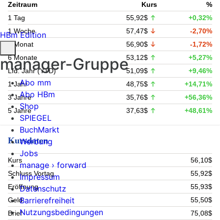
Zeitraum
Kurs
%
1 Tag
55,92$
+0,32%
1 Woche
57,47$
-2,70%
HBm Edition
1 Monat
56,90$
-1,72%
6 Monate
53,12$
+5,27%
manager-Gruppe
Lfd. Jahr (YTD)
51,09$
+9,46%
Abo mm
1 Jahr
48,75$
+14,71%
Abo HBm
3 Jahre
35,76$
+56,36%
Shop
5 Jahre
37,63$
+48,61%
SPIEGEL
BuchMarkt
Kursdaten
Werbung
Jobs
Kurs
56,10$
manage › forward
Schluss Vortag
55,92$
Impressum
Eröffnung
55,93$
Datenschutz
Barrierefreiheit
Geld
55,50$
Nutzungsbedingungen
Brief
75,08$