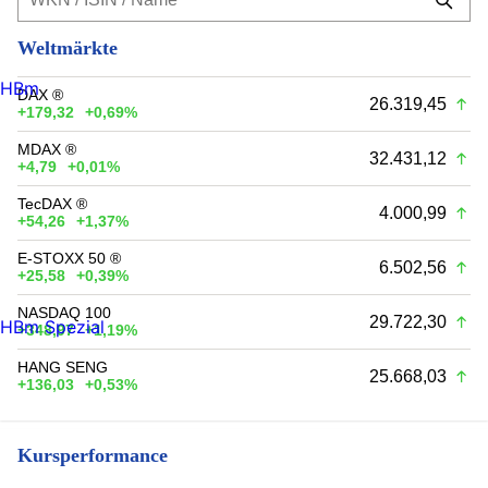
Weltmärkte
HBm
DAX ®
26.319,45
+179,32
+0,69%
MDAX ®
32.431,12
+4,79
+0,01%
TecDAX ®
4.000,99
+54,26
+1,37%
E-STOXX 50 ®
6.502,56
+25,58
+0,39%
NASDAQ 100
29.722,30
HBm Spezial
+348,97
+1,19%
HANG SENG
25.668,03
+136,03
+0,53%
Kursperformance