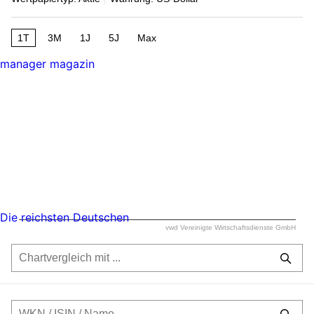
1T
3M
1J
5J
Max
manager magazin
Die reichsten Deutschen
vwd Vereinigte Wirtschaftsdienste GmbH