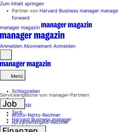
Zum Inhalt springen
Partner von
Harvard Business manager
manage
forward
manager magazin
Anmelden
Abonnement
Anmelden
Menü
öffnen
Menü
Schlagzeilen
Serviceangebote von manager-Partnern
Job
Mobilität
Tech
Brutto-Netto-Rechner
Harvard Business manager
Kurzarbeitergeld-Rechner
Handel
Finanzen