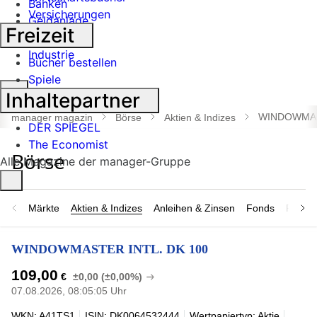
Banken
Versicherungen
Geldanlage
Freizeit
Börse
Industrie
Bücher bestellen
Spiele
Suche
Inhaltepartner
öffnen
WINDOWMAS
manager magazin
Börse
Aktien & Indizes
DER SPIEGEL
The Economist
Alle Magazine der manager-Gruppe
Märkte
Aktien & Indizes
Anleihen & Zinsen
Fonds
Rohsto
WINDOWMASTER INTL. DK 100
109,00
€
±0,00 (±0,00%)
07.08.2026, 08:05:05 Uhr
WKN: A41TS1
ISIN: DK0064532444
Wertpapiertyp: Aktie