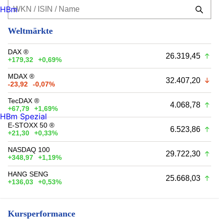
HBm
Weltmärkte
DAX ®
26.319,45
+179,32
+0,69%
MDAX ®
32.407,20
-23,92
-0,07%
TecDAX ®
4.068,78
+67,79
+1,69%
HBm Spezial
E-STOXX 50 ®
6.523,86
+21,30
+0,33%
NASDAQ 100
29.722,30
+348,97
+1,19%
HANG SENG
25.668,03
+136,03
+0,53%
Kursperformance