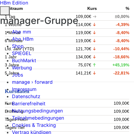
HBm Edition
Zeitraum
Kurs
%
1 Tag
109,00€
±0,00%
manager-Gruppe
1 Woche
114,00€
-4,39%
Abo mm
1 Monat
119,00€
-8,40%
Abo HBm
6 Monate
119,00€
-8,40%
Shop
Lfd. Jahr (YTD)
121,70€
-10,44%
SPIEGEL
1 Jahr
134,00€
-18,66%
BuchMarkt
3 Jahre
75,07€
+45,19%
Werbung
5 Jahre
141,21€
-22,81%
Jobs
manage › forward
Impressum
Kursdaten
Datenschutz
Barrierefreiheit
Kurs
109,00€
Nutzungsbedingungen
Eröffnung
109,00€
Teilnahmebedingungen
Tages-Hoch
109,00€
Cookies & Tracking
Tages-Tief
109,00€
Vertrag kündigen