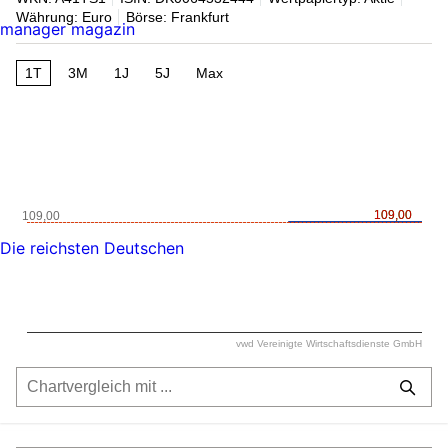
Währung: Euro
Börse: Frankfurt
manager magazin
1T
3M
1J
5J
Max
109,00
109,00
109,00
Die reichsten Deutschen
vwd Vereinigte Wirtschaftsdienste GmbH