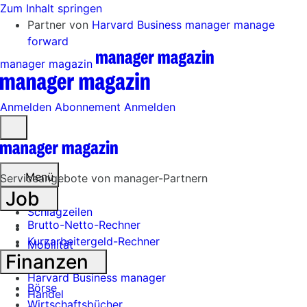
Zum Inhalt springen
Partner von
Harvard Business manager
manage
forward
manager magazin
Anmelden
Abonnement
Anmelden
Menü
öffnen
Menü
Serviceangebote von manager-Partnern
Job
Schlagzeilen
Brutto-Netto-Rechner
Kurzarbeitergeld-Rechner
Mobilität
Finanzen
Tech
Harvard Business manager
Börse
Handel
Wirtschaftsbücher