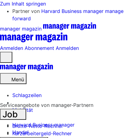
Zum Inhalt springen
Partner von
Harvard Business manager
manage
forward
manager magazin
Anmelden
Abonnement
Anmelden
Menü
öffnen
Menü
Schlagzeilen
Serviceangebote von manager-Partnern
Mobilität
Job
Tech
Harvard Business manager
Brutto-Netto-Rechner
Handel
Kurzarbeitergeld-Rechner