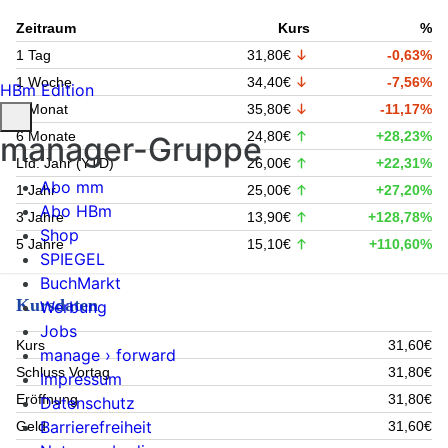
Zeitraum
Kurs
%
1 Tag
31,80€
-0,63%
1 Woche
34,40€
-7,56%
HBm Edition
1 Monat
35,80€
-11,17%
6 Monate
24,80€
+28,23%
manager-Gruppe
Lfd. Jahr (YTD)
26,00€
+22,31%
Abo mm
1 Jahr
25,00€
+27,20%
Abo HBm
3 Jahre
13,90€
+128,78%
Shop
5 Jahre
15,10€
+110,60%
SPIEGEL
BuchMarkt
Kursdaten
Werbung
Jobs
Kurs
31,60€
manage › forward
Schluss Vortag
31,80€
Impressum
Eröffnung
31,80€
Datenschutz
Barrierefreiheit
Geld
31,60€