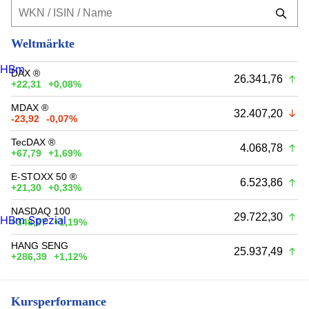
Weltmärkte
HBm
DAX ®
26.341,76
+22,31
+0,08%
MDAX ®
32.407,20
-23,92
-0,07%
TecDAX ®
4.068,78
+67,79
+1,69%
E-STOXX 50 ®
6.523,86
+21,30
+0,33%
NASDAQ 100
29.722,30
HBm Spezial
+348,97
+1,19%
HANG SENG
25.937,49
+286,39
+1,12%
Kursperformance