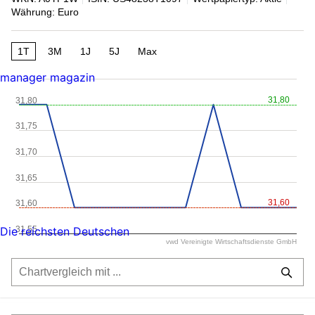
Währung: Euro
1T
3M
1J
5J
Max
manager magazin
31,80
31,80
31,75
31,70
31,65
31,60
31,60
31,55
Die reichsten Deutschen
vwd Vereinigte Wirtschaftsdienste GmbH