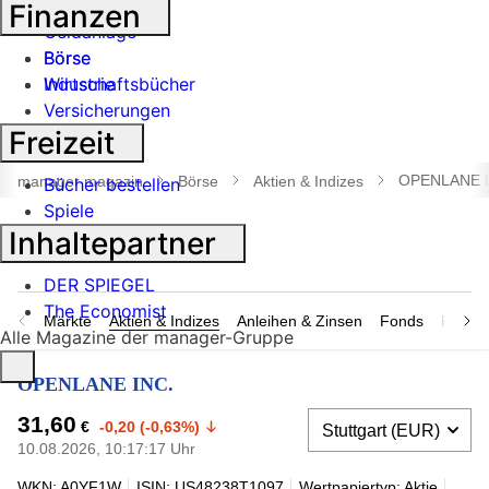
Banken
Finanzen
Geldanlage
Börse
Börse
Industrie
Wirtschaftsbücher
Versicherungen
Freizeit
Suche
öffnen
OPENLANE I
manager magazin
Börse
Aktien & Indizes
Bücher bestellen
Spiele
Inhaltepartner
DER SPIEGEL
The Economist
Märkte
Aktien & Indizes
Anleihen & Zinsen
Fonds
Rohsto
Alle Magazine der manager-Gruppe
OPENLANE INC.
31,60
€
-0,20 (-0,63%)
10.08.2026, 10:17:17 Uhr
WKN: A0YF1W
ISIN: US48238T1097
Wertpapiertyp: Aktie