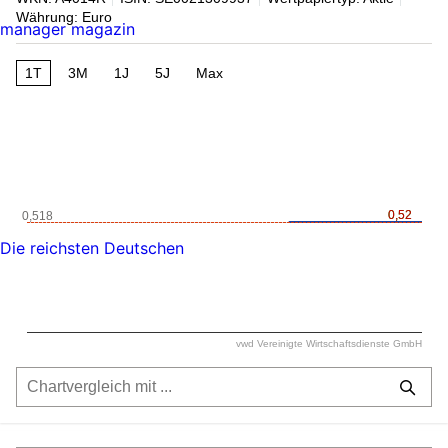
Währung: Euro
manager magazin
1T
3M
1J
5J
Max
0,52
0,52
0,518
Die reichsten Deutschen
vwd Vereinigte Wirtschaftsdienste GmbH