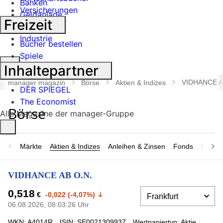
Banken
Versicherungen
Geldanlage
Freizeit
Börse
Industrie
Bücher bestellen
Spiele
Suche
Inhaltepartner
öffnen
VIDHANCE A
manager magazin
Börse
Aktien & Indizes
DER SPIEGEL
The Economist
Alle Magazine der manager-Gruppe
Märkte
Aktien & Indizes
Anleihen & Zinsen
Fonds
Rohsto
VIDHANCE AB O.N.
0,518
€
-0,022 (-4,07%)
06.08.2026, 08:03:26 Uhr
WKN: A4014R
ISIN: SE0021309937
Wertpapiertyp: Aktie