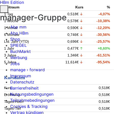
HBm Edition
Zeitraum
Kurs
%
1 Tag
0,518€
-4,07%
manager-Gruppe
1 Woche
0,578€
-10,38%
Abo mm
1 Monat
0,590€
-12,20%
Abo HBm
6 Monate
0,746€
-30,56%
Shop
Lfd. Jahr (YTD)
0,696€
-25,57%
SPIEGEL
1 Jahr
0,477€
+8,60%
BuchMarkt
3 Jahre
1,346€
-61,51%
Werbung
5 Jahre
11,614€
-95,54%
Jobs
manage › forward
Impressum
Kursdaten
Datenschutz
Barrierefreiheit
Kurs
0,518€
Nutzungsbedingungen
Eröffnung
0,518€
Teilnahmebedingungen
Tages-Hoch
0,518€
Cookies & Tracking
Tages-Tief
0,518€
Vertrag kündigen