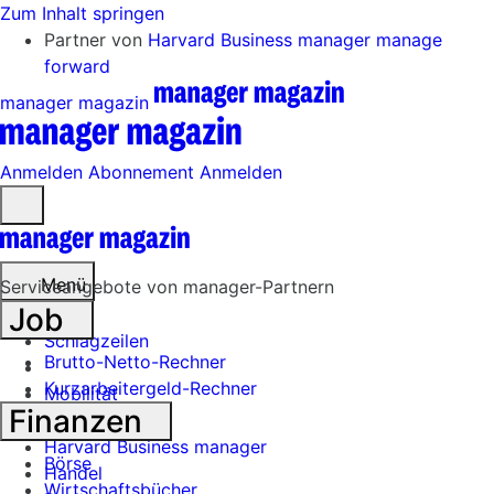
Zum Inhalt springen
Partner von
Harvard Business manager
manage
forward
manager magazin
Anmelden
Abonnement
Anmelden
Menü
öffnen
Menü
Serviceangebote von manager-Partnern
Job
Schlagzeilen
Brutto-Netto-Rechner
Kurzarbeitergeld-Rechner
Mobilität
Finanzen
Tech
Harvard Business manager
Börse
Handel
Wirtschaftsbücher