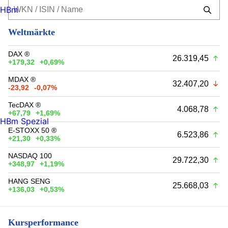
HBm
Weltmärkte
DAX ®
26.319,45
+179,32
+0,69%
MDAX ®
32.407,20
-23,92
-0,07%
TecDAX ®
4.068,78
+67,79
+1,69%
HBm Spezial
E-STOXX 50 ®
6.523,86
+21,30
+0,33%
NASDAQ 100
29.722,30
+348,97
+1,19%
HANG SENG
25.668,03
+136,03
+0,53%
Kursperformance