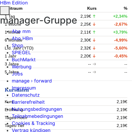
HBm Edition
Zeitraum
Kurs
%
1 Tag
2,19€
+2,34%
manager-Gruppe
1 Woche
2,25€
-2,67%
Abo mm
1 Monat
2,11€
+3,79%
Abo HBm
6 Monate
2,30€
-4,99%
Shop
Lfd. Jahr (YTD)
2,32€
-5,60%
SPIEGEL
1 Jahr
2,20€
-0,45%
BuchMarkt
3 Jahre
--
--
Werbung
5 Jahre
--
--
Jobs
manage › forward
Impressum
Kursdaten
Datenschutz
Barrierefreiheit
Kurs
2,19€
Nutzungsbedingungen
Eröffnung
2,19€
Teilnahmebedingungen
Tages-Hoch
2,19€
Cookies & Tracking
Tages-Tief
2,19€
Vertrag kündigen