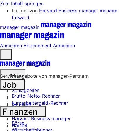
Zum Inhalt springen
Partner von
Harvard Business manager
manage
forward
manager magazin
Anmelden
Abonnement
Anmelden
Menü
öffnen
Menü
Serviceangebote von manager-Partnern
Job
Schlagzeilen
Brutto-Netto-Rechner
Kurzarbeitergeld-Rechner
Mobilität
Finanzen
Tech
Harvard Business manager
Börse
Handel
Wirtschaftsbücher