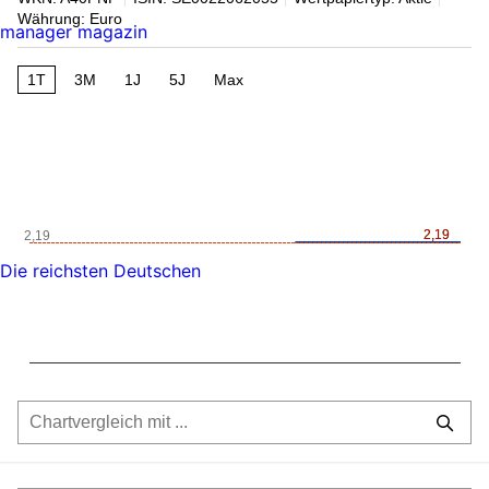
Währung: Euro
manager magazin
1T
3M
1J
5J
Max
2,19
2,19
2,19
Die reichsten Deutschen