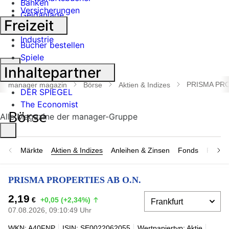
Banken
Versicherungen
Geldanlage
Freizeit
Börse
Industrie
Bücher bestellen
Spiele
Suche
Inhaltepartner
öffnen
PRISMA PRO
manager magazin
Börse
Aktien & Indizes
DER SPIEGEL
The Economist
Alle Magazine der manager-Gruppe
Märkte
Aktien & Indizes
Anleihen & Zinsen
Fonds
Rohsto
PRISMA PROPERTIES AB O.N.
2,19
€
+0,05 (+2,34%)
07.08.2026, 09:10:49 Uhr
WKN: A40FNP
ISIN: SE0022062055
Wertpapiertyp: Aktie