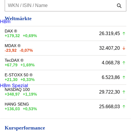
Weltmärkte
HBm
DAX ®
26.319,45
+179,32
+0,69%
MDAX ®
32.407,20
-23,92
-0,07%
TecDAX ®
4.068,78
+67,79
+1,69%
E-STOXX 50 ®
6.523,86
+21,30
+0,33%
HBm Spezial
NASDAQ 100
29.722,30
+348,97
+1,19%
HANG SENG
25.668,03
+136,03
+0,53%
Kursperformance