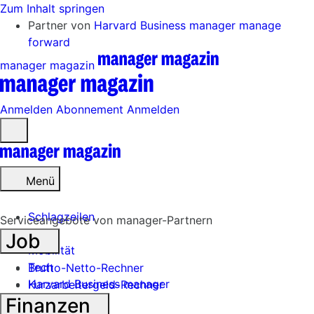
Zum Inhalt springen
Partner von
Harvard Business manager
manage
forward
manager magazin
Anmelden
Abonnement
Anmelden
Menü
öffnen
Menü
Schlagzeilen
Serviceangebote von manager-Partnern
Job
Mobilität
Tech
Brutto-Netto-Rechner
Harvard Business manager
Kurzarbeitergeld-Rechner
Finanzen
Handel