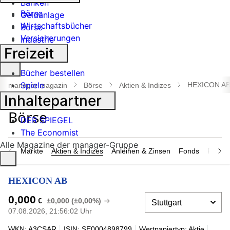
Banken
Börse
Geldanlage
Wirtschaftsbücher
Börse
Versicherungen
Industrie
Freizeit
Suche
Bücher bestellen
öffnen
Spiele
HEXICON A
manager magazin
Börse
Aktien & Indizes
Inhaltepartner
DER SPIEGEL
The Economist
Alle Magazine der manager-Gruppe
Märkte
Aktien & Indizes
Anleihen & Zinsen
Fonds
Rohsto
HEXICON AB
0,000
€
±0,000 (±0,00%)
07.08.2026, 21:56:02 Uhr
WKN: A3CSAR
ISIN: SE0004898799
Wertpapiertyp: Aktie