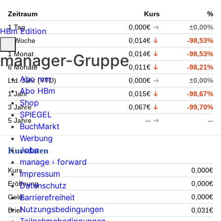
Zeitraum
Kurs
%
1 Tag
0,000€
±0,00%
HBm Edition
1 Woche
0,014€
-98,53%
1 Monat
0,014€
-98,53%
manager-Gruppe
6 Monate
0,011€
-98,21%
Abo mm
Lfd. Jahr (YTD)
0,000€
±0,00%
Abo HBm
1 Jahr
0,015€
-98,67%
Shop
3 Jahre
0,067€
-99,70%
SPIEGEL
5 Jahre
--
--
BuchMarkt
Werbung
Jobs
Kursdaten
manage › forward
Kurs
0,000€
Impressum
Eröffnung
0,000€
Datenschutz
Barrierefreiheit
Geld
0,000€
Nutzungsbedingungen
Brief
0,031€