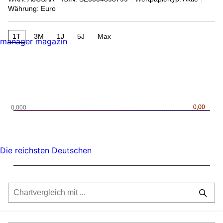
Währung: Euro
1T
3M
1J
5J
Max
manager magazin
0,00
0,00
0,000
Die reichsten Deutschen