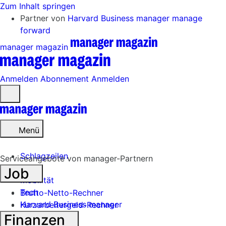
Zum Inhalt springen
Partner von
Harvard Business manager
manage
forward
manager magazin
Anmelden
Abonnement
Anmelden
Menü
öffnen
Menü
Schlagzeilen
Serviceangebote von manager-Partnern
Job
Mobilität
Tech
Brutto-Netto-Rechner
Harvard Business manager
Kurzarbeitergeld-Rechner
Finanzen
Handel