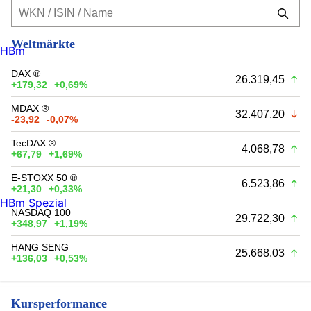
Weltmärkte
HBm
DAX ®
26.319,45
+179,32
+0,69%
MDAX ®
32.407,20
-23,92
-0,07%
TecDAX ®
4.068,78
+67,79
+1,69%
E-STOXX 50 ®
6.523,86
+21,30
+0,33%
HBm Spezial
NASDAQ 100
29.722,30
+348,97
+1,19%
HANG SENG
25.668,03
+136,03
+0,53%
Kursperformance