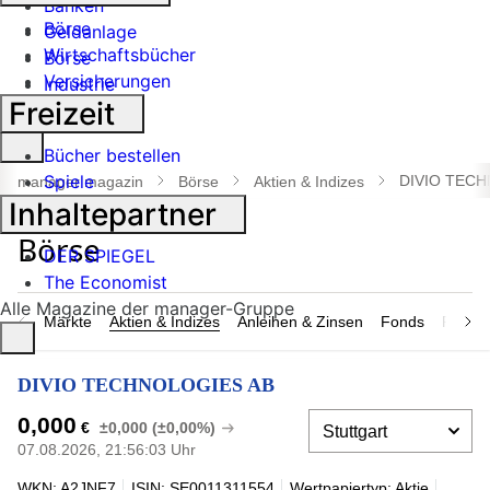
Banken
Börse
Geldanlage
Wirtschaftsbücher
Börse
Versicherungen
Industrie
Freizeit
Suche
Bücher bestellen
öffnen
Spiele
DIVIO TECH
manager magazin
Börse
Aktien & Indizes
Inhaltepartner
DER SPIEGEL
The Economist
Alle Magazine der manager-Gruppe
Märkte
Aktien & Indizes
Anleihen & Zinsen
Fonds
Rohsto
DIVIO TECHNOLOGIES AB
0,000
€
±0,000 (±0,00%)
07.08.2026, 21:56:03 Uhr
WKN: A2JNF7
ISIN: SE0011311554
Wertpapiertyp: Aktie