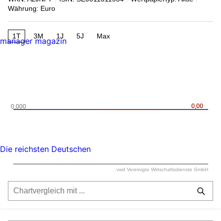
Währung: Euro
1T
3M
1J
5J
Max
manager magazin
0,00
0,00
0,000
Die reichsten Deutschen
vwd Vereinigte Wirtschaftsdienste GmbH