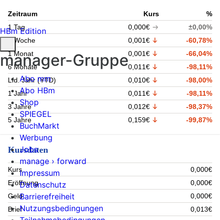
Zeitraum
Kurs
%
1 Tag
0,000€
±0,00%
HBm Edition
1 Woche
0,001€
-60,78%
1 Monat
0,001€
-66,04%
manager-Gruppe
6 Monate
0,011€
-98,11%
Abo mm
Lfd. Jahr (YTD)
0,010€
-98,00%
Abo HBm
1 Jahr
0,011€
-98,11%
Shop
3 Jahre
0,012€
-98,37%
SPIEGEL
5 Jahre
0,159€
-99,87%
BuchMarkt
Werbung
Jobs
Kursdaten
manage › forward
Kurs
0,000€
Impressum
Eröffnung
0,000€
Datenschutz
Barrierefreiheit
Geld
0,000€
Nutzungsbedingungen
Brief
0,013€