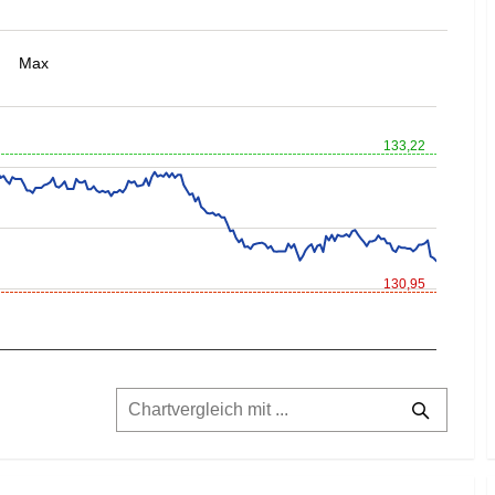
Max
133,22
130,95