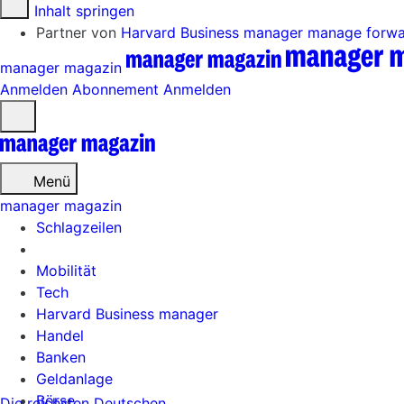
Zum Inhalt springen
Partner von
Harvard Business manager
manage forw
manager magazin
Anmelden
Abonnement
Anmelden
Menü
öffnen
Menü
manager magazin
Schlagzeilen
Mobilität
Tech
Harvard Business manager
Handel
Banken
Geldanlage
Börse
Die reichsten Deutschen