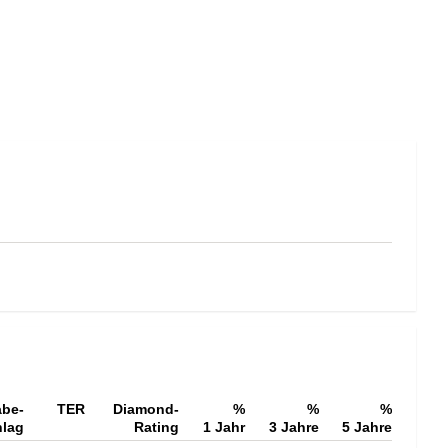
be-
TER
Diamond-
%
%
%
hlag
Rating
1 Jahr
3 Jahre
5 Jahre