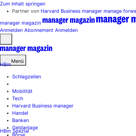
Zum Inhalt springen
Partner von
Harvard Business manager
manage forw
manager magazin
Anmelden
Abonnement
Anmelden
Menü
öffnen
Menü
HBm
Schlagzeilen
Mobilität
Tech
Harvard Business manager
Handel
Banken
Geldanlage
HBm Spezial
Börse