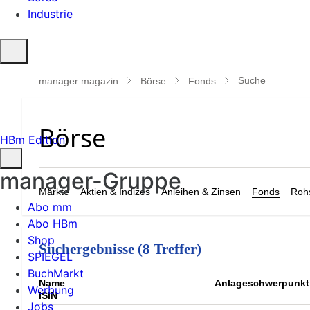
Industrie
Suche
öffnen
Suche
manager magazin
Börse
Fonds
HBm Edition
manager-Gruppe
Märkte
Aktien & Indizes
Anleihen & Zinsen
Fonds
Rohs
Abo mm
Abo HBm
Shop
Suchergebnisse (8 Treffer)
SPIEGEL
BuchMarkt
Name
Anlageschwerpunkt
Werbung
ISIN
Jobs