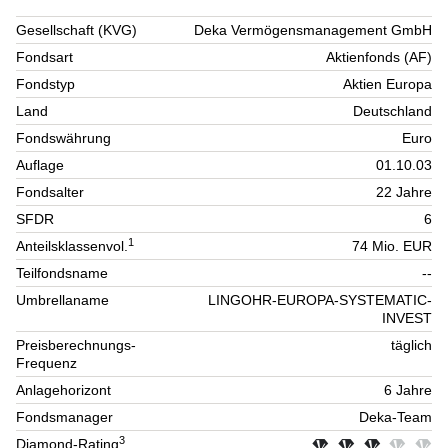
Gesellschaft (KVG)
Deka Vermögensmanagement GmbH
Fondsart
Aktienfonds (AF)
Fondstyp
Aktien Europa
Land
Deutschland
Fondswährung
Euro
Auflage
01.10.03
Fondsalter
22 Jahre
SFDR
6
1
Anteilsklassenvol.
74 Mio. EUR
Teilfondsname
--
Umbrellaname
LINGOHR-EUROPA-SYSTEMATIC-
INVEST
Preisberechnungs-
täglich
Frequenz
Anlagehorizont
6 Jahre
Fondsmanager
Deka-Team
3
Diamond-Rating