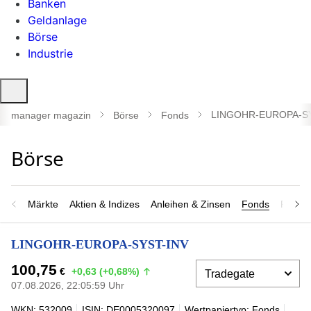
Banken
Geldanlage
Börse
Industrie
Suche
öffnen
LINGOHR-EUROPA-SY
manager magazin
Börse
Fonds
Märkte
Aktien & Indizes
Anleihen & Zinsen
Fonds
Rohsto
LINGOHR-EUROPA-SYST-INV
100,75
€
+0,63 (+0,68%)
07.08.2026, 22:05:59 Uhr
WKN: 532009
ISIN: DE0005320097
Wertpapiertyp: Fonds