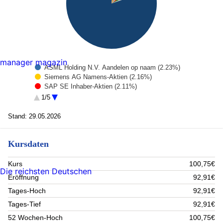
manager magazin
ASML Holding N.V. Aandelen op naam (2.23%)
Siemens AG Namens-Aktien (2.16%)
SAP SE Inhaber-Aktien (2.11%)
HSBC Holdings PLC Reg.Shares (2.06%)
1/5
Reckitt Benckiser Group PLC Reg.Shares (2.04%)
Roche Holding AG Partizipationsscheine (1.97%)
Stand: 29.05.2026
AstraZeneca PLC Reg.Shares (1.93%)
KION GROUP AG Inhaber-Aktien (1.91%)
Kursdaten
Deutsche Telekom AG Namens-Aktien (1.84%)
Infineon Technologies AG Namens-Aktien (1.64%)
Rest (80.08%)
Kurs
100,75€
Die reichsten Deutschen
Eröffnung
92,91€
Tages-Hoch
92,91€
Tages-Tief
92,91€
52 Wochen-Hoch
100,75€