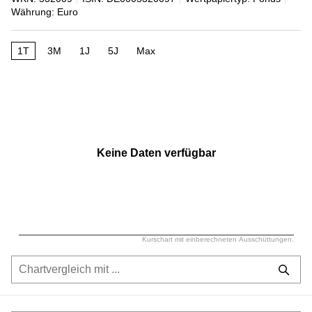
Währung: Euro
1T
3M
1J
5J
Max
Keine Daten verfügbar
Kurschart mit einberechneten Ausschüttungen.