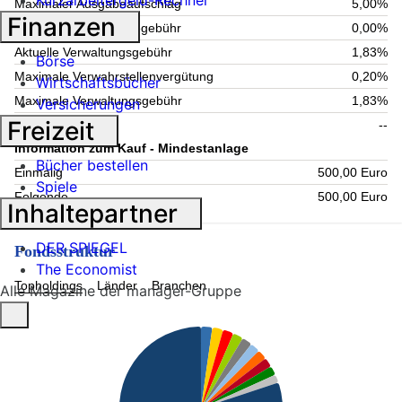
Kurzarbeitergeld-Rechner
Maximaler Ausgabeaufschlag
5,00%
Finanzen
Maximale Rücknahmegebühr
0,00%
Aktuelle Verwaltungsgebühr
1,83%
Börse
Maximale Verwahrstellenvergütung
0,20%
Wirtschaftsbücher
Maximale Verwaltungsgebühr
1,83%
Versicherungen
Freizeit
Laufende Kosten
--
Information zum Kauf - Mindestanlage
Bücher bestellen
Einmalig
500,00 Euro
Spiele
Folgende
500,00 Euro
Inhaltepartner
DER SPIEGEL
Fondsstruktur
The Economist
Topholdings
Länder
Branchen
Alle Magazine der manager-Gruppe