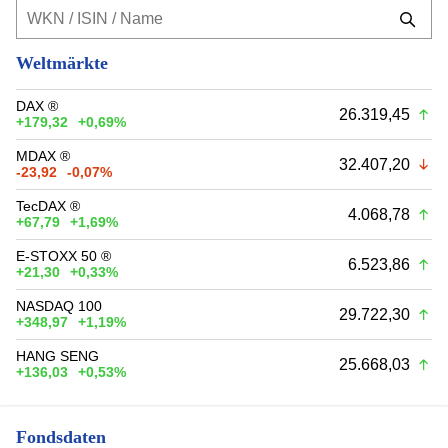
Weltmärkte
DAX ®
26.319,45
+179,32
+0,69%
MDAX ®
32.407,20
-23,92
-0,07%
TecDAX ®
4.068,78
+67,79
+1,69%
E-STOXX 50 ®
6.523,86
+21,30
+0,33%
NASDAQ 100
29.722,30
+348,97
+1,19%
HANG SENG
25.668,03
+136,03
+0,53%
Fondsdaten