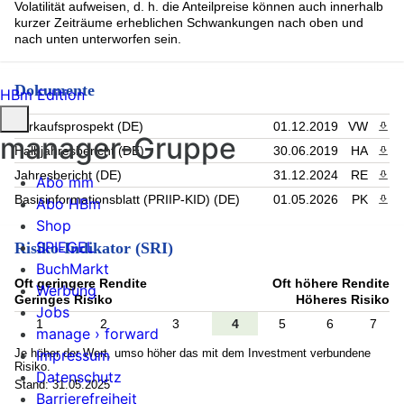
Volatilität aufweisen, d. h. die Anteilpreise können auch innerhalb
kurzer Zeiträume erheblichen Schwankungen nach oben und
nach unten unterworfen sein.
Dokumente
HBm Edition
Verkaufsprospekt (DE)
01.12.2019
VW
PDF 
manager-Gruppe
Halbjahresbericht (DE)
30.06.2019
HA
PDF 
Jahresbericht (DE)
31.12.2024
RE
PDF 
Abo mm
Basisinformationsblatt (PRIIP-KID) (DE)
01.05.2026
PK
PDF 
Abo HBm
Shop
SPIEGEL
Risiko-Indikator (SRI)
BuchMarkt
Oft geringere Rendite
Oft höhere Rendite
Werbung
Geringes Risiko
Höheres Risiko
Jobs
1
2
3
4
5
6
7
manage › forward
Je höher der Wert, umso höher das mit dem Investment verbundene
Impressum
Risiko.
Datenschutz
Stand: 31.05.2025
Barrierefreiheit