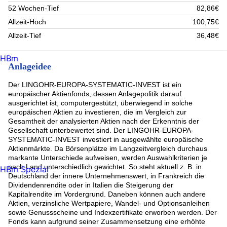
52 Wochen-Tief
82,86€
Allzeit-Hoch
100,75€
Allzeit-Tief
36,48€
HBm
Anlageidee
Der LINGOHR-EUROPA-SYSTEMATIC-INVEST ist ein
europäischer Aktienfonds, dessen Anlagepolitik darauf
ausgerichtet ist, computergestützt, überwiegend in solche
europäischen Aktien zu investieren, die im Vergleich zur
Gesamtheit der analysierten Aktien nach der Erkenntnis der
Gesellschaft unterbewertet sind. Der LINGOHR-EUROPA-
SYSTEMATIC-INVEST investiert in ausgewählte europäische
Aktienmärkte. Da Börsenplätze im Langzeitvergleich durchaus
markante Unterschiede aufweisen, werden Auswahlkriterien je
nach Land unterschiedlich gewichtet. So steht aktuell z. B. in
HBm Spezial
Deutschland der innere Unternehmenswert, in Frankreich die
Dividendenrendite oder in Italien die Steigerung der
Kapitalrendite im Vordergrund. Daneben können auch andere
Aktien, verzinsliche Wertpapiere, Wandel- und Optionsanleihen
sowie Genussscheine und Indexzertifikate erworben werden. Der
Fonds kann aufgrund seiner Zusammensetzung eine erhöhte