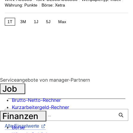
Währung: Punkte
Börse: Xetra
1T
3M
1J
5J
Max
Serviceangebote von manager-Partnern
Job
Brutto-Netto-Rechner
Kurzarbeitergeld-Rechner
Finanzen
Alle Einzelwerte
Börse