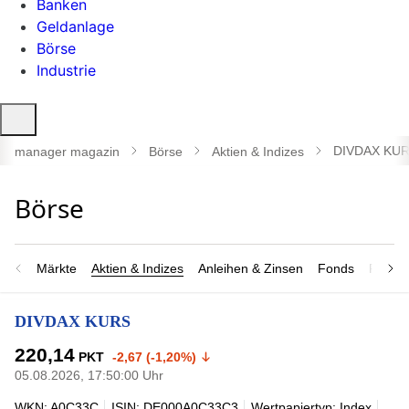
Banken
Geldanlage
Börse
Industrie
Suche
öffnen
DIVDAX KU
manager magazin
Börse
Aktien & Indizes
Märkte
Aktien & Indizes
Anleihen & Zinsen
Fonds
Rohsto
DIVDAX KURS
220,14
PKT
-2,67 (-1,20%)
05.08.2026, 17:50:00 Uhr
WKN: A0C33C
ISIN: DE000A0C33C3
Wertpapiertyp: Index