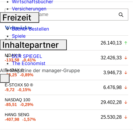
Wirtschaftsbücher
Versicherungen
Freizeit
Weltmärkte
Bücher bestellen
Spiele
DAX ®
Inhaltepartner
26.140,13
+13,83
+0,05%
MDAX ®
DER SPIEGEL
32.426,33
-133,58
-0,41%
The Economist
Alle Magazine der manager-Gruppe
TecDAX ®
3.946,73
-35,25
-0,89%
E-STOXX 50 ®
6.476,98
-9,72
-0,15%
NASDAQ 100
29.402,28
-85,51
-0,29%
HANG SENG
25.530,28
-407,98
-1,57%