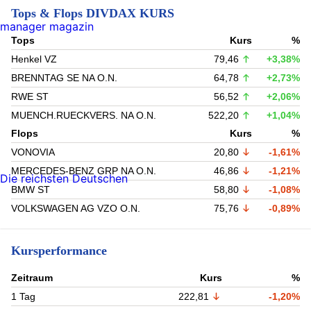
Tops & Flops DIVDAX KURS
manager magazin
Tops
Kurs
%
Henkel VZ
79,46
+3,38%
BRENNTAG SE NA O.N.
64,78
+2,73%
RWE ST
56,52
+2,06%
MUENCH.RUECKVERS. NA O.N.
522,20
+1,04%
Flops
Kurs
%
VONOVIA
20,80
-1,61%
MERCEDES-BENZ GRP NA O.N.
46,86
-1,21%
Die reichsten Deutschen
BMW ST
58,80
-1,08%
VOLKSWAGEN AG VZO O.N.
75,76
-0,89%
Kursperformance
Zeitraum
Kurs
%
1 Tag
222,81
-1,20%