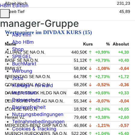
Allzeit-Hoch
231,23
HBm Edition
Allzeit-Tief
45,89
manager-Gruppe
Wertpapiere im DIVDAX KURS (15)
Abo mm
Abo HBm
Name
Kurs
%
Absolut
Shop
ALLIANZ SE NA O.N.
440,50€
+0,99%
+4,30
SPIEGEL
BASF SE NA O.N.
51,12€
+0,79%
+0,40
BuchMarkt
BMW ST
58,80€
-1,08%
-0,64
Werbung
BRENNTAG SE NA O.N.
64,78€
+2,73%
+1,72
Jobs
CONTINENTAL AG O.N.
68,26€
-0,52%
-0,36
manage › forward
Impressum
DAIMLER TRUCK HLDG NA ON
48,26€
+0,69%
+0,33
Datenschutz
DEUTSCHE POST AG NA O.N.
55,34€
-0,07%
-0,04
Barrierefreiheit
E.ON SE NA O.N.
18,92€
+0,24%
+0,05
Nutzungsbedingungen
Henkel VZ
79,46€
+3,38%
+2,60
Teilnahmebedingungen
MERCEDES-BENZ GRP NA O.N.
46,86€
-1,21%
-0,57
Cookies & Tracking
MUENCH.RUECKVERS. NA O.N.
522,20€
+1,04%
+5,40