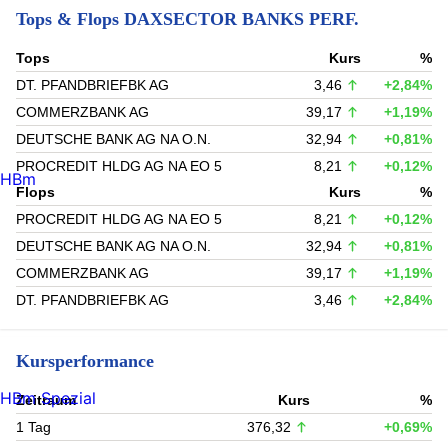
Tops & Flops DAXSECTOR BANKS PERF.
Tops
Kurs
%
DT. PFANDBRIEFBK AG
3,46
+2,84%
COMMERZBANK AG
39,17
+1,19%
DEUTSCHE BANK AG NA O.N.
32,94
+0,81%
PROCREDIT HLDG AG NA EO 5
8,21
+0,12%
HBm
Flops
Kurs
%
PROCREDIT HLDG AG NA EO 5
8,21
+0,12%
DEUTSCHE BANK AG NA O.N.
32,94
+0,81%
COMMERZBANK AG
39,17
+1,19%
DT. PFANDBRIEFBK AG
3,46
+2,84%
Kursperformance
HBm Spezial
Zeitraum
Kurs
%
1 Tag
376,32
+0,69%