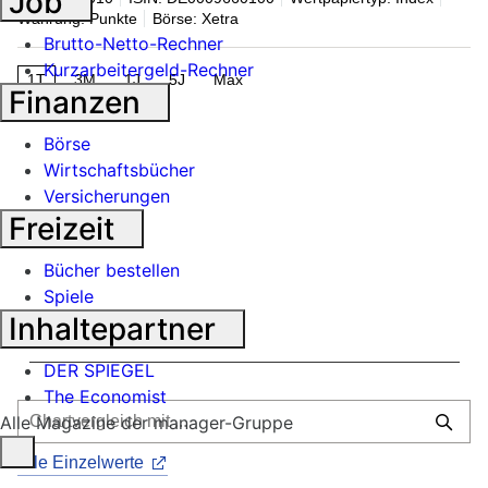
Job
Währung: Punkte
Börse: Xetra
Brutto-Netto-Rechner
Kurzarbeitergeld-Rechner
1T
3M
1J
5J
Max
Finanzen
Börse
Wirtschaftsbücher
Versicherungen
Freizeit
Bücher bestellen
Spiele
Inhaltepartner
DER SPIEGEL
The Economist
Alle Magazine der manager-Gruppe
Alle Einzelwerte