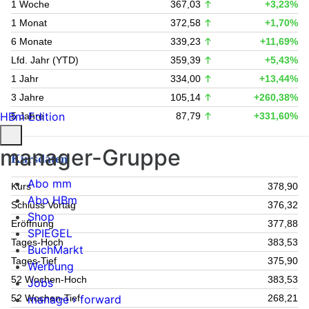
1 Woche
367,03
+3,23%
1 Monat
372,58
+1,70%
6 Monate
339,23
+11,69%
Lfd. Jahr (YTD)
359,39
+5,43%
1 Jahr
334,00
+13,44%
3 Jahre
105,14
+260,38%
HBm Edition
5 Jahre
87,79
+331,60%
manager-Gruppe
Kursdaten
Abo mm
Kurs
378,90
Abo HBm
Schluss Vortag
376,32
Shop
Eröffnung
377,88
SPIEGEL
Tages-Hoch
383,53
BuchMarkt
Tages-Tief
375,90
Werbung
52 Wochen-Hoch
383,53
Jobs
52 Wochen-Tief
268,21
manage › forward