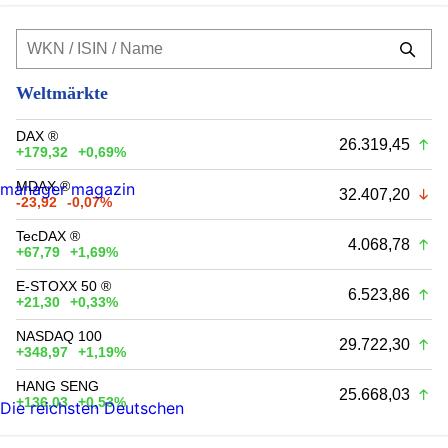
Weltmärkte
DAX ®
26.319,45
+179,32
+0,69%
MDAX ®
manager magazin
32.407,20
-23,92
-0,07%
TecDAX ®
4.068,78
+67,79
+1,69%
E-STOXX 50 ®
6.523,86
+21,30
+0,33%
NASDAQ 100
29.722,30
+348,97
+1,19%
HANG SENG
25.668,03
+136,03
+0,53%
Die reichsten Deutschen