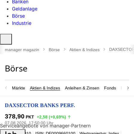
Banken
Geldanlage
Börse
Industrie
Suche
öffnen
DAXSECTOR
manager magazin
Börse
Aktien & Indizes
Märkte
Aktien & Indizes
Anleihen & Zinsen
Fonds
Rohsto
DAXSECTOR BANKS PERF.
378,90
PKT
+2,58 (+0,69%)
07.08.2026, 17:50:00 Uhr
Serviceangebote von manager-Partnern
WKN: 966010
ISIN: DE0009660100
Wertpapiertyp: Index