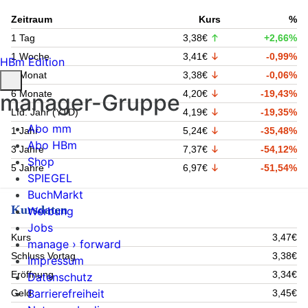
Zeitraum
Kurs
%
1 Tag
3,38€
+2,66%
1 Woche
3,41€
-0,99%
HBm Edition
1 Monat
3,38€
-0,06%
6 Monate
4,20€
-19,43%
manager-Gruppe
Lfd. Jahr (YTD)
4,19€
-19,35%
Abo mm
1 Jahr
5,24€
-35,48%
Abo HBm
3 Jahre
7,37€
-54,12%
Shop
5 Jahre
6,97€
-51,54%
SPIEGEL
BuchMarkt
Kursdaten
Werbung
Jobs
Kurs
3,47€
manage › forward
Schluss Vortag
3,38€
Impressum
Eröffnung
3,34€
Datenschutz
Barrierefreiheit
Geld
3,45€