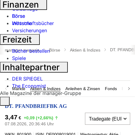
Banken
Finanzen
Geldanlage
Börse
Börse
Industrie
Wirtschaftsbücher
Versicherungen
Freizeit
Suche
öffnen
DT. PFANDB
manager magazin
Börse
Aktien & Indizes
Bücher bestellen
Spiele
Inhaltepartner
DER SPIEGEL
The Economist
Märkte
Aktien & Indizes
Anleihen & Zinsen
Fonds
Rohsto
Alle Magazine der manager-Gruppe
DT. PFANDBRIEFBK AG
3,47
€
+0,09 (+2,66%)
07.08.2026, 20:36:46 Uhr
WKN: 801900
ISIN: DE0008019001
Wertpapiertyp: Aktie