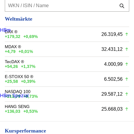
Weltmärkte
HBm
DAX ®
26.319,45
+179,32
+0,69%
MDAX ®
32.431,12
+4,79
+0,01%
TecDAX ®
4.000,99
+54,26
+1,37%
E-STOXX 50 ®
6.502,56
+25,58
+0,39%
NASDAQ 100
29.587,12
HBm Spezial
+213,79
+0,73%
HANG SENG
25.668,03
+136,03
+0,53%
Kursperformance