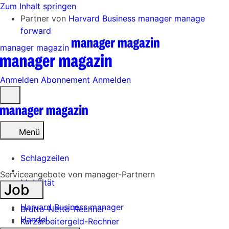
Zum Inhalt springen
Partner von
Harvard Business manager
manage
forward
manager magazin
Anmelden
Abonnement
Anmelden
Menü
öffnen
Menü
Schlagzeilen
Serviceangebote von manager-Partnern
Mobilität
Job
Tech
Harvard Business manager
Brutto-Netto-Rechner
Handel
Kurzarbeitergeld-Rechner