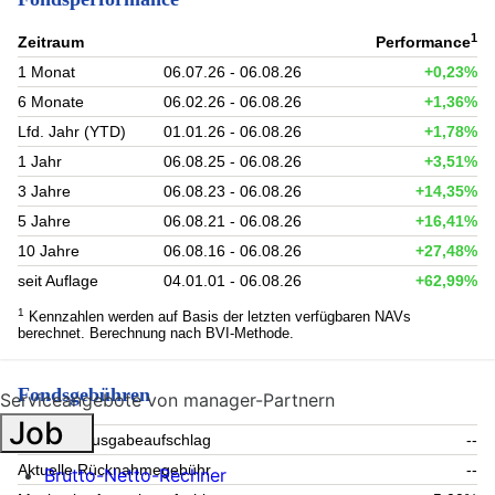
1
Zeitraum
Performance
1 Monat
06.07.26 - 06.08.26
+0,23%
6 Monate
06.02.26 - 06.08.26
+1,36%
Lfd. Jahr (YTD)
01.01.26 - 06.08.26
+1,78%
1 Jahr
06.08.25 - 06.08.26
+3,51%
3 Jahre
06.08.23 - 06.08.26
+14,35%
5 Jahre
06.08.21 - 06.08.26
+16,41%
10 Jahre
06.08.16 - 06.08.26
+27,48%
seit Auflage
04.01.01 - 06.08.26
+62,99%
1
Kennzahlen werden auf Basis der letzten verfügbaren NAVs
berechnet. Berechnung nach BVI-Methode.
Fondsgebühren
Serviceangebote von manager-Partnern
Job
Aktueller Ausgabeaufschlag
--
Aktuelle Rücknahmegebühr
--
Brutto-Netto-Rechner