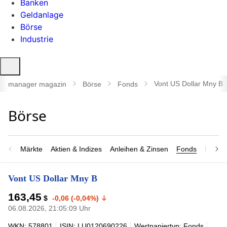
Banken
Geldanlage
Börse
Industrie
Suche
öffnen
Vont US Dollar Mny B
manager magazin
Börse
Fonds
Märkte
Aktien & Indizes
Anleihen & Zinsen
Fonds
Rohsto
Vont US Dollar Mny B
163,45
$
-0,06 (-0,04%)
06.08.2026, 21:05:09 Uhr
WKN: 578801
ISIN: LU0120690226
Wertpapiertyp: Fonds