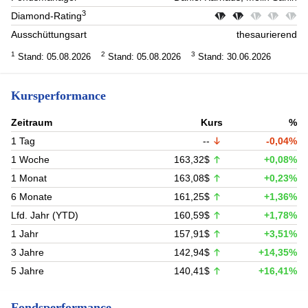
3
Diamond-Rating
Ausschüttungsart
thesaurierend
1
2
3
Stand: 05.08.2026
Stand: 05.08.2026
Stand: 30.06.2026
Kursperformance
Zeitraum
Kurs
%
1 Tag
--
-0,04%
1 Woche
163,32$
+0,08%
1 Monat
163,08$
+0,23%
6 Monate
161,25$
+1,36%
Lfd. Jahr (YTD)
160,59$
+1,78%
1 Jahr
157,91$
+3,51%
3 Jahre
142,94$
+14,35%
5 Jahre
140,41$
+16,41%
Fondsperformance