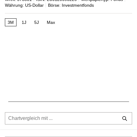
Währung: US-Dollar
Börse: Investmentfonds
3M
1J
5J
Max