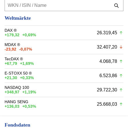
Weltmärkte
DAX ®
26.319,45
+179,32
+0,69%
MDAX ®
32.407,20
-23,92
-0,07%
TecDAX ®
4.068,78
+67,79
+1,69%
E-STOXX 50 ®
6.523,86
+21,30
+0,33%
NASDAQ 100
29.722,30
+348,97
+1,19%
HANG SENG
25.668,03
+136,03
+0,53%
Fondsdaten