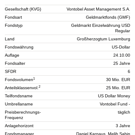
Gesellschaft (KVG)
Vontobel Asset Management S.A.
Fondsart
Geldmarktfonds (GMF)
Fondstyp
Geldmarkt Einzelwährung USD
Regular
Land
Großherzogtum Luxemburg
Fondswährung
US-Dollar
Auflage
24.10.00
Fondsalter
25 Jahre
SFDR
6
1
Fondsvolumen
30 Mio. EUR
2
Anteilsklassenvol.
25 Mio. EUR
Teilfondsname
US Dollar Money
Umbrellaname
Vontobel Fund -
Preisberechnungs-
täglich
Frequenz
Anlagehorizont
3 Jahre
Fondsmanager
Daniel Karnaus, Melih Sahin