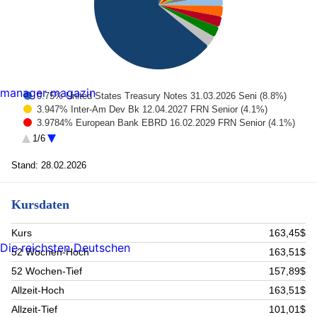
manager magazin
0.75% United States Treasury Notes 31.03.2026 Seni (8.8%)
3.947% Inter-Am Dev Bk 12.04.2027 FRN Senior (4.1%)
3.9784% European Bank EBRD 16.02.2029 FRN Senior (4.1%)
5% Kfw Development BK 16.03.2026 Senior (2.8%)
1/6
3.875% Pfizer 15.11.2027 Senior (2.7%)
3.968552% IBRD 15.05.2028 FRN Senior (2.7%)
Stand: 28.02.2026
3.98% Intl Fin 28.08.2028 FRN Senior (2.7%)
4% NWB 16.10.2026 Reg-S Senior (2.7%)
Kursdaten
4.075765% Kommunalbanken A/S 03.03.2028 FRN Reg-S
(2.7%)
4.66753% Ldkr Baden-W-Foerd 11.02.2027 FRN Senior (2.7%)
Kurs
163,45$
Rest (64%)
Die reichsten Deutschen
52 Wochen-Hoch
163,51$
52 Wochen-Tief
157,89$
Allzeit-Hoch
163,51$
Allzeit-Tief
101,01$