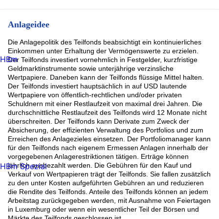
Anlageidee
Die Anlagepolitik des Teilfonds beabsichtigt ein kontinuierliches
Einkommen unter Erhaltung der Vermögenswerte zu erzielen.
HBm
Der Teilfonds investiert vornehmlich in Festgelder, kurzfristige
Geldmarktinstrumente sowie unterjährige verzinsliche
Wertpapiere. Daneben kann der Teilfonds flüssige Mittel halten.
Der Teilfonds investiert hauptsächlich in auf USD lautende
Wertpapiere von öffentlich-rechtlichen und/oder privaten
Schuldnern mit einer Restlaufzeit von maximal drei Jahren. Die
durchschnittliche Restlaufzeit des Teilfonds wird 12 Monate nicht
überschreiten. Der Teilfonds kann Derivate zum Zweck der
Absicherung, der effizienten Verwaltung des Portfolios und zum
Erreichen des Anlagezieles einsetzen. Der Portfoliomanager kann
für den Teilfonds nach eigenem Ermessen Anlagen innerhalb der
vorgegebenen Anlagerestriktionen tätigen. Erträge können
HBm Spezial
jährlich ausbezahlt werden. Die Gebühren für den Kauf und
Verkauf von Wertpapieren trägt der Teilfonds. Sie fallen zusätzlich
zu den unter Kosten aufgeführten Gebühren an und reduzieren
die Rendite des Teilfonds. Anteile des Teilfonds können an jedem
Arbeitstag zurückgegeben werden, mit Ausnahme von Feiertagen
in Luxemburg oder wenn ein wesentlicher Teil der Börsen und
Märkte des Teilfonds geschlossen ist.