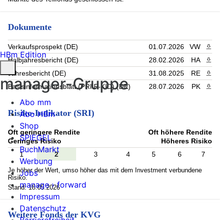
Dokumente
Verkaufsprospekt (DE)
01.07.2026
VW
PDF 
HBm Edition
Halbjahresbericht (DE)
28.02.2026
HA
PDF 
Jahresbericht (DE)
31.08.2025
RE
PDF 
manager-Gruppe
Basisinformationsblatt (PRIIP-KID) (DE)
28.07.2026
PK
PDF 
Abo mm
Risiko-Indikator (SRI)
Abo HBm
Shop
Oft geringere Rendite
Oft höhere Rendite
SPIEGEL
Geringes Risiko
Höheres Risiko
BuchMarkt
1
2
3
4
5
6
7
Werbung
Je höher der Wert, umso höher das mit dem Investment verbundene
Jobs
Risiko.
manage › forward
Stand: 18.05.2026
Impressum
Datenschutz
Weitere Fonds der KVG