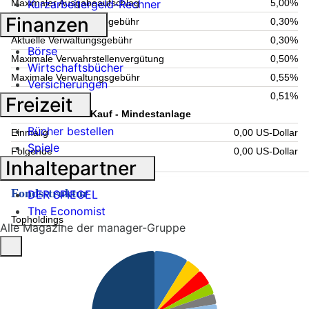
Kurzarbeitergeld-Rechner
Maximaler Ausgabeaufschlag
5,00%
Finanzen
Maximale Rücknahmegebühr
0,30%
Aktuelle Verwaltungsgebühr
0,30%
Börse
Maximale Verwahrstellenvergütung
0,50%
Wirtschaftsbücher
Maximale Verwaltungsgebühr
0,55%
Versicherungen
Laufende Kosten
0,51%
Freizeit
Information zum Kauf - Mindestanlage
Bücher bestellen
Einmalig
0,00 US-Dollar
Spiele
Folgende
0,00 US-Dollar
Inhaltepartner
Fondsstruktur
DER SPIEGEL
The Economist
Topholdings
Alle Magazine der manager-Gruppe