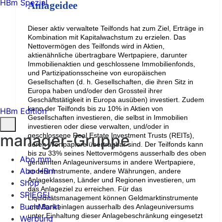
HBm Spezial
Anlageidee
Dieser aktiv verwaltete Teilfonds hat zum Ziel, Erträge in
Kombination mit Kapitalwachstum zu erzielen. Das
Nettovermögen des Teilfonds wird in Aktien,
aktienähnliche übertragbare Wertpapiere, darunter
Immobilienaktien und geschlossene Immobilienfonds,
und Partizipationsscheine von europäischen
Gesellschaften (d. h. Gesellschaften, die ihren Sitz in
Europa haben und/oder den Grossteil ihrer
Geschäftstätigkeit in Europa ausüben) investiert. Zudem
kann der Teilfonds bis zu 10% in Aktien von
HBm Edition
Gesellschaften investieren, die selbst in Immobilien
investieren oder diese verwalten, und/oder in
manager-Gruppe
geschlossene Real Estate Investment Trusts (REITs),
deren Wertpapiere übertragbar sind. Der Teilfonds kann
bis zu 33% seines Nettovermögens ausserhalb des oben
Abo mm
genannten Anlageuniversums in andere Wertpapiere,
Abo HBm
andere Instrumente, andere Währungen, andere
Anlageklassen, Länder und Regionen investieren, um
Shop
das Anlageziel zu erreichen. Für das
SPIEGEL
Liquiditätsmanagement können Geldmarktinstrumente
BuchMarkt
und Bankeinlagen ausserhalb des Anlageuniversums
unter Einhaltung dieser Anlagebeschränkung eingesetzt
Werbung