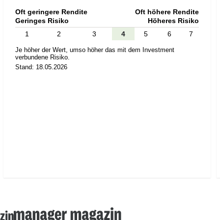
Oft geringere Rendite
Oft höhere Rendite
Geringes Risiko
Höheres Risiko
1
2
3
4
5
6
7
Je höher der Wert, umso höher das mit dem Investment
verbundene Risiko.
Stand: 18.05.2026