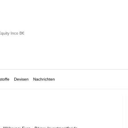
quity Inco B€
toffe
Devisen
Nachrichten