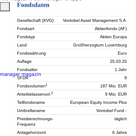
Fondsdaten
Gesellschaft (KVG)
Vontobel Asset Management S.A.
Fondsart
Aktienfonds (AF)
Fondstyp
Aktien Europa
Land
Großherzogtum Luxemburg
Fondswährung
Euro
Auflage
25.03.25
Fondsalter
1 Jahr
manager magazin
SFDR
8
1
Fondsvolumen
187 Mio. EUR
2
Anteilsklassenvol.
9 Mio. EUR
Teilfondsname
European Equity Income Plus
Umbrellaname
Vontobel Fund -
Preisberechnungs-
täglich
Frequenz
Anlagehorizont
6 Jahre