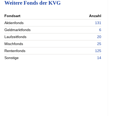
Weitere Fonds der KVG
nterladen
Fondsart
Anzahl
nterladen
Aktienfonds
131
nterladen
Geldmarktfonds
6
nterladen
Laufzeitfonds
20
Mischfonds
25
Rentenfonds
125
Sonstige
14