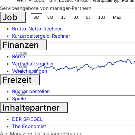
WKN: A410EU
ISIN: LU2967767000
Wertpapiertyp: Fonds
Serviceangebote von manager-Partnern
Job
1M
3M
6M
1J
3J
5J
10J
Max
Brutto-Netto-Rechner
Kurzarbeitergeld-Rechner
120,00
Finanzen
110,00
Börse
Wirtschaftsbücher
100,00
Versicherungen
Freizeit
90,00
Bücher bestellen
80,00
Spiele
Inhaltepartner
DER SPIEGEL
The Economist
Alle Magazine der manager-Gruppe