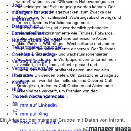
werden, wobei bis zu 20% seines Nettovermögens in
Jobs
Bankeinlagen auf Sicht angelegt werden können. Der
manage › forward
Teilfonds kann zu Anlagezwecken, zum Zwecke der
Absicherung (einschliesslich Währungsabsicherung) und
Impressum
für ein effizientes Portfoliomanagement
Datenschutz
börsengehandelte und ausserbörslich gehandelte
Barrierefreiheit
derivative Finanzinstrumente wie Futures, Forwards,
Optionen und Optionsscheine auf einzelne Aktien,
Nutzungsbedingungen
Aktienindizes, Währungen, Wechselkurse und andere
Teilnahmebedingungen
derivative Finanzinstrumente einsetzen. Der Teilfonds
Cookies & Tracking
verfolgt einen ertrags- und wachstumsorientierten
Anlagestil, indem er in Wertpapiere von Unternehmen
Vertrag kündigen
investiert, die als finanziell sehr gesund und
Vertrag widerrufen
überdurchschnittlich profitabel gelten und zugleich
Über uns
attraktive Dividenden bieten. Um zusätzliche Erträge zu
generieren, wendet der Teilfonds eine Covered-Call-
Kontakt
Strategie an, indem er Call-Optionen auf Aktien oder
Hilfe
Aktienindizes verkauft, um Prämien von den
Text- & Nutzungsrechte
Optionskäufern zu erhalten.
mm auf LinkedIn
mm auf Xing
Ein Angebot der manager-Gruppe mit Daten von Infront.
HBm auf LinkedIn