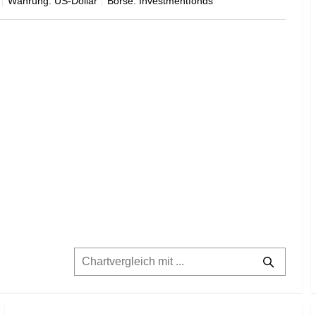
Währung: US-Dollar
Börse: Investmentfonds