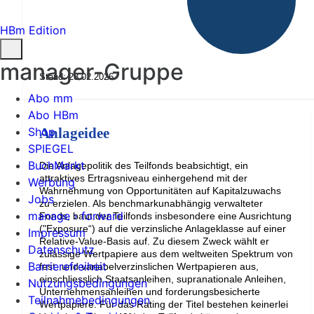
HBm Edition
manager-Gruppe
Stand: 28.02.2026
Abo mm
Abo HBm
Shop
Anlageidee
SPIEGEL
BuchMarkt
Die Anlagepolitik des Teilfonds beabsichtigt, ein
attraktives Ertragsniveau einhergehend mit der
Werbung
Wahrnehmung von Opportunitäten auf Kapitalzuwachs
Jobs
zu erzielen. Als benchmarkunabhängig verwalteter
manage › forward
Fonds, baut der Teilfonds insbesondere eine Ausrichtung
("Exposure“) auf die verzinsliche Anlageklasse auf einer
Impressum
Relative-Value-Basis auf. Zu diesem Zweck wählt er
Datenschutz
zulässige Wertpapiere aus dem weltweiten Spektrum von
Barrierefreiheit
fest- und variabelverzinslichen Wertpapieren aus,
einschliesslich Staatsanleihen, supranationale Anleihen,
Nutzungsbedingungen
Unternehmensanleihen und forderungsbesicherte
Teilnahmebedingungen
Wertpapiere. Für das Rating der Titel bestehen keinerlei