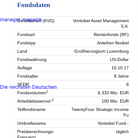
Fondsdaten
manager magazin
Gesellschaft (KVG)
Vontobel Asset Management
S.A.
Fondsart
Rentenfonds (RF)
Fondstyp
Anleihen flexibel
Land
Großherzogtum Luxemburg
Fondswährung
US-Dollar
Auflage
10.10.17
Fondsalter
8 Jahre
SFDR
8
Die reichsten Deutschen
1
Fondsvolumen
6.333 Mio. EUR
2
Anteilsklassenvol.
100 Mio. EUR
Teilfondsname
TwentyFour Strategic Income
Fu
Umbrellaname
Vontobel Fund -
Preisberechnungs-
täglich
Frequenz