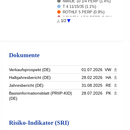
NWIDE 10 1/4 PERP (1.4%)
T 4 11/15/35 (1.1%)
ROTHLF 5 PERP (0.9%)
ACHMEA 4 5/8 PERP (0.8%)
1/2
COVBS 8 3/4 PERP (0.8%)
PHNXLN 5 3/4 PERP (0.7%)
Rest (78.8%)
Dokumente
Verkaufsprospekt (DE)
01.07.2026
VW
PDF heru
Halbjahresbericht (DE)
28.02.2026
HA
PDF heru
Jahresbericht (DE)
31.08.2025
RE
PDF heru
Basisinformationsblatt (PRIIP-KID)
28.07.2026
PK
PDF heru
(DE)
Risiko-Indikator (SRI)