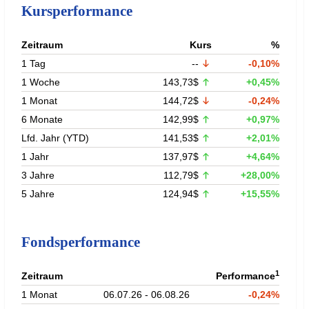
Kursperformance
Zeitraum
Kurs
%
1 Tag
--
-0,10%
1 Woche
143,73$
+0,45%
1 Monat
144,72$
-0,24%
6 Monate
142,99$
+0,97%
Lfd. Jahr (YTD)
141,53$
+2,01%
1 Jahr
137,97$
+4,64%
3 Jahre
112,79$
+28,00%
5 Jahre
124,94$
+15,55%
Fondsperformance
1
Zeitraum
Performance
1 Monat
06.07.26 - 06.08.26
-0,24%