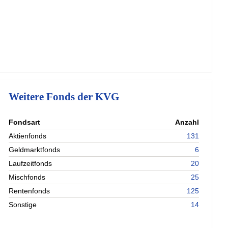
Weitere Fonds der KVG
nterladen
Fondsart
Anzahl
nterladen
Aktienfonds
131
nterladen
Geldmarktfonds
6
nterladen
Laufzeitfonds
20
Mischfonds
25
Rentenfonds
125
Sonstige
14