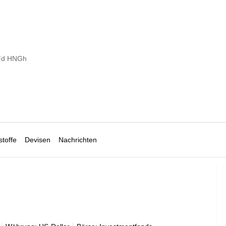
cFd HNGh
toffe
Devisen
Nachrichten