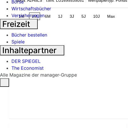
WKN: A2H5LS
ISIN: LU1695535051
Wertpapiertyp: Fonds
Börse
Wirtschaftsbücher
Versicherungen
1M
3M
6M
1J
3J
5J
10J
Max
Freizeit
Bücher bestellen
Spiele
Inhaltepartner
DER SPIEGEL
The Economist
Alle Magazine der manager-Gruppe