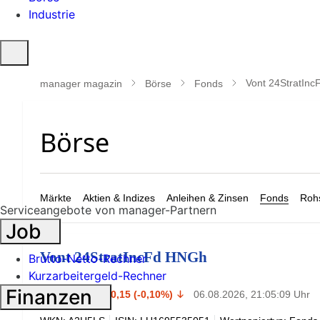
Industrie
Suche
öffnen
Vont 24StratIn
manager magazin
Börse
Fonds
Märkte
Aktien & Indizes
Anleihen & Zinsen
Fonds
Rohs
Serviceangebote von manager-Partnern
Job
Vont 24StratIncFd HNGh
Brutto-Netto-Rechner
Kurzarbeitergeld-Rechner
144,37
Finanzen
$
-0,15 (-0,10%)
06.08.2026, 21:05:09 Uhr