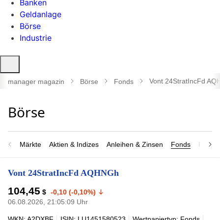
Banken
Geldanlage
Börse
Industrie
Suche
öffnen
Vont 24StratIncFd A
manager magazin
Börse
Fonds
Märkte
Aktien & Indizes
Anleihen & Zinsen
Fonds
Rohsto
Vont 24StratIncFd AQHNGh
104,45
$
-0,10 (-0,10%)
06.08.2026, 21:05:09 Uhr
WKN: A2DXBF
ISIN: LU1451580523
Wertpapiertyp: Fonds