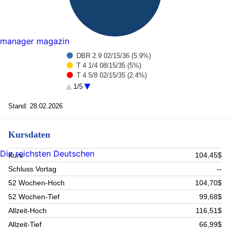
manager magazin
DBR 2.9 02/15/36 (5.9%)
T 4 1/4 08/15/35 (5%)
T 4 5/8 02/15/35 (2.4%)
DBR 2 1/2 02/15/35 (2.2%)
1/5
NWIDE 10 1/4 PERP (1.4%)
T 4 11/15/35 (1.1%)
Stand: 28.02.2026
ROTHLF 5 PERP (0.9%)
ACHMEA 4 5/8 PERP (0.8%)
Kursdaten
COVBS 8 3/4 PERP (0.8%)
PHNXLN 5 3/4 PERP (0.7%)
Die reichsten Deutschen
Rest (78.8%)
Kurs
104,45$
Schluss Vortag
--
52 Wochen-Hoch
104,70$
52 Wochen-Tief
99,68$
Allzeit-Hoch
116,51$
Allzeit-Tief
66,99$