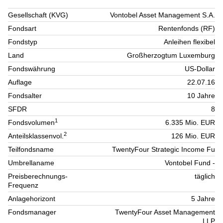
Gesellschaft (KVG)
Vontobel Asset Management S.A.
Fondsart
Rentenfonds (RF)
Fondstyp
Anleihen flexibel
Land
Großherzogtum Luxemburg
Fondswährung
US-Dollar
Auflage
22.07.16
Fondsalter
10 Jahre
SFDR
8
1
Fondsvolumen
6.335 Mio. EUR
2
Anteilsklassenvol.
126 Mio. EUR
Teilfondsname
TwentyFour Strategic Income Fu
Umbrellaname
Vontobel Fund -
Preisberechnungs-
täglich
Frequenz
Anlagehorizont
5 Jahre
Fondsmanager
TwentyFour Asset Management
LLP