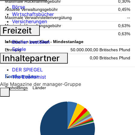
Maximale Rücknahmegebühr
0,30%
Börse
Aktuelle Verwaltungsgebühr
0,45%
Wirtschaftsbücher
Maximale Verwahrstellenvergütung
--
Versicherungen
Maximale Verwaltungsgebühr
0,63%
Freizeit
Laufende Kosten
0,63%
Bücher bestellen
Information zum Kauf - Mindestanlage
Spiele
Einmalig
50.000.000,00 Britisches Pfund
Inhaltepartner
Folgende
0,00 Britisches Pfund
DER SPIEGEL
Fondsstruktur
The Economist
Alle Magazine der manager-Gruppe
Topholdings
Länder