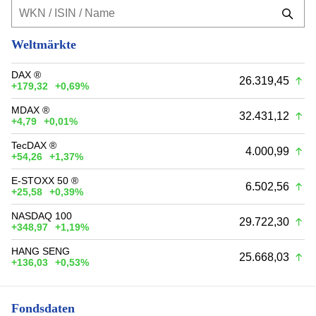
Weltmärkte
DAX ®
26.319,45
+179,32
+0,69%
MDAX ®
32.431,12
+4,79
+0,01%
TecDAX ®
4.000,99
+54,26
+1,37%
E-STOXX 50 ®
6.502,56
+25,58
+0,39%
NASDAQ 100
29.722,30
+348,97
+1,19%
HANG SENG
25.668,03
+136,03
+0,53%
Fondsdaten