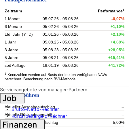
1
Zeitraum
Performance
1 Monat
05.07.26 - 05.08.26
-0,07%
6 Monate
05.02.26 - 05.08.26
+1,10%
Lfd. Jahr (YTD)
01.01.26 - 05.08.26
+2,10%
1 Jahr
05.08.25 - 05.08.26
+4,68%
3 Jahre
05.08.23 - 05.08.26
+28,05%
5 Jahre
05.08.21 - 05.08.26
+15,41%
seit Auflage
18.01.19 - 05.08.26
+41,72%
1
Kennzahlen werden auf Basis der letzten verfügbaren NAVs
berechnet. Berechnung nach BVI-Methode.
Serviceangebote von manager-Partnern
Fondsgebühren
Job
Aktueller Ausgabeaufschlag
--
Brutto-Netto-Rechner
Aktuelle Rücknahmegebühr
--
Kurzarbeitergeld-Rechner
Finanzen
Maximaler Ausgabeaufschlag
5,00%