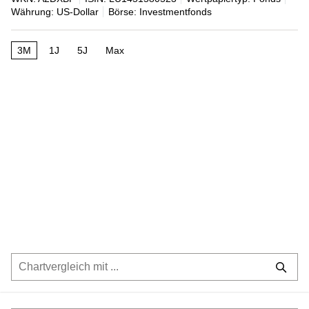
Währung: US-Dollar
Börse: Investmentfonds
3M
1J
5J
Max