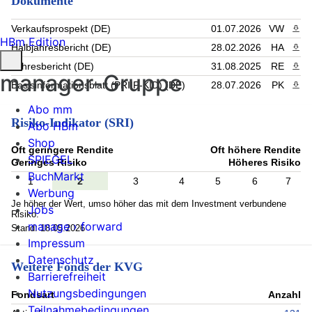
Dokumente
Verkaufsprospekt (DE)
01.07.2026
VW
PDF 
HBm Edition
Halbjahresbericht (DE)
28.02.2026
HA
PDF 
Jahresbericht (DE)
31.08.2025
RE
PDF 
manager-Gruppe
Basisinformationsblatt (PRIIP-KID) (DE)
28.07.2026
PK
PDF 
Abo mm
Risiko-Indikator (SRI)
Abo HBm
Shop
Oft geringere Rendite
Oft höhere Rendite
SPIEGEL
Geringes Risiko
Höheres Risiko
BuchMarkt
1
2
3
4
5
6
7
Werbung
Je höher der Wert, umso höher das mit dem Investment verbundene
Jobs
Risiko.
manage › forward
Stand: 18.05.2026
Impressum
Datenschutz
Weitere Fonds der KVG
Barrierefreiheit
Nutzungsbedingungen
Fondsart
Anzahl
Teilnahmebedingungen