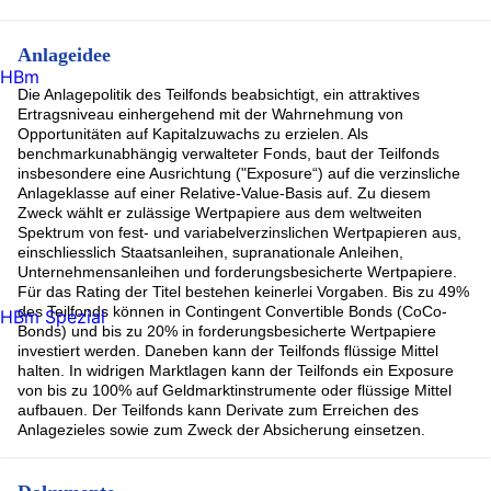
Anlageidee
HBm
Die Anlagepolitik des Teilfonds beabsichtigt, ein attraktives
Ertragsniveau einhergehend mit der Wahrnehmung von
Opportunitäten auf Kapitalzuwachs zu erzielen. Als
benchmarkunabhängig verwalteter Fonds, baut der Teilfonds
insbesondere eine Ausrichtung ("Exposure“) auf die verzinsliche
Anlageklasse auf einer Relative-Value-Basis auf. Zu diesem
Zweck wählt er zulässige Wertpapiere aus dem weltweiten
Spektrum von fest- und variabelverzinslichen Wertpapieren aus,
einschliesslich Staatsanleihen, supranationale Anleihen,
Unternehmensanleihen und forderungsbesicherte Wertpapiere.
Für das Rating der Titel bestehen keinerlei Vorgaben. Bis zu 49%
des Teilfonds können in Contingent Convertible Bonds (CoCo-
HBm Spezial
Bonds) und bis zu 20% in forderungsbesicherte Wertpapiere
investiert werden. Daneben kann der Teilfonds flüssige Mittel
halten. In widrigen Marktlagen kann der Teilfonds ein Exposure
von bis zu 100% auf Geldmarktinstrumente oder flüssige Mittel
aufbauen. Der Teilfonds kann Derivate zum Erreichen des
Anlagezieles sowie zum Zweck der Absicherung einsetzen.