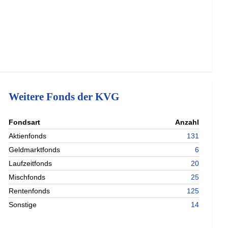
Weitere Fonds der KVG
nterladen
Fondsart
Anzahl
nterladen
Aktienfonds
131
nterladen
Geldmarktfonds
6
nterladen
Laufzeitfonds
20
Mischfonds
25
Rentenfonds
125
Sonstige
14