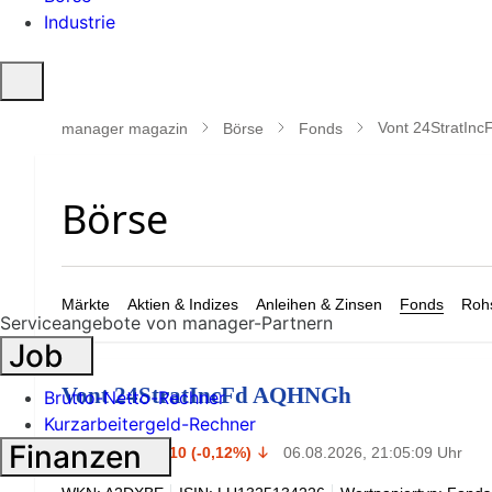
Industrie
Suche
öffnen
Vont 24StratIn
manager magazin
Börse
Fonds
Märkte
Aktien & Indizes
Anleihen & Zinsen
Fonds
Rohs
Serviceangebote von manager-Partnern
Job
Vont 24StratIncFd AQHNGh
Brutto-Netto-Rechner
Kurzarbeitergeld-Rechner
83,95
Finanzen
€
-0,10 (-0,12%)
06.08.2026, 21:05:09 Uhr