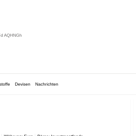
cFd AQHNGh
toffe
Devisen
Nachrichten