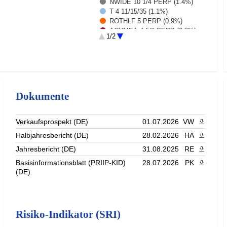
NWIDE 10 1/4 PERP (1.4%)
T 4 11/15/35 (1.1%)
ROTHLF 5 PERP (0.9%)
ACHMEA 4 5/8 PERP (0.8%)
1/2
COVBS 8 3/4 PERP (0.8%)
PHNXLN 5 3/4 PERP (0.7%)
Rest (78.8%)
Dokumente
Verkaufsprospekt (DE)
01.07.2026
VW
PDF heru
Halbjahresbericht (DE)
28.02.2026
HA
PDF heru
Jahresbericht (DE)
31.08.2025
RE
PDF heru
Basisinformationsblatt (PRIIP-KID)
28.07.2026
PK
PDF heru
(DE)
Risiko-Indikator (SRI)