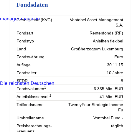
Fondsdaten
manager magazin
Gesellschaft (KVG)
Vontobel Asset Management
S.A.
Fondsart
Rentenfonds (RF)
Fondstyp
Anleihen flexibel
Land
Großherzogtum Luxemburg
Fondswährung
Euro
Auflage
30.11.15
Fondsalter
10 Jahre
SFDR
8
Die reichsten Deutschen
1
Fondsvolumen
6.335 Mio. EUR
2
Anteilsklassenvol.
41 Mio. EUR
Teilfondsname
TwentyFour Strategic Income
Fu
Umbrellaname
Vontobel Fund -
Preisberechnungs-
täglich
Frequenz