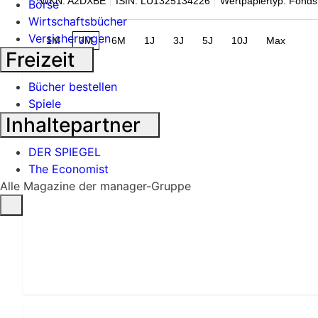
WKN: A2DXBE
ISIN: LU1325134226
Wertpapiertyp: Fonds
Börse
Wirtschaftsbücher
Versicherungen
1M
3M
6M
1J
3J
5J
10J
Max
Freizeit
Bücher bestellen
Spiele
Inhaltepartner
DER SPIEGEL
The Economist
Alle Magazine der manager-Gruppe