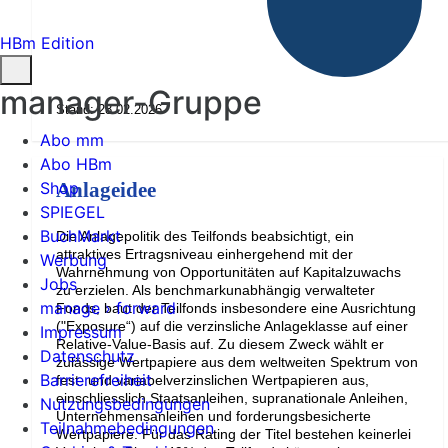
HBm Edition
manager-Gruppe
Stand: 28.02.2026
Abo mm
Abo HBm
Shop
Anlageidee
SPIEGEL
BuchMarkt
Die Anlagepolitik des Teilfonds beabsichtigt, ein
attraktives Ertragsniveau einhergehend mit der
Werbung
Wahrnehmung von Opportunitäten auf Kapitalzuwachs
Jobs
zu erzielen. Als benchmarkunabhängig verwalteter
manage › forward
Fonds, baut der Teilfonds insbesondere eine Ausrichtung
("Exposure“) auf die verzinsliche Anlageklasse auf einer
Impressum
Relative-Value-Basis auf. Zu diesem Zweck wählt er
Datenschutz
zulässige Wertpapiere aus dem weltweiten Spektrum von
Barrierefreiheit
fest- und variabelverzinslichen Wertpapieren aus,
einschliesslich Staatsanleihen, supranationale Anleihen,
Nutzungsbedingungen
Unternehmensanleihen und forderungsbesicherte
Teilnahmebedingungen
Wertpapiere. Für das Rating der Titel bestehen keinerlei