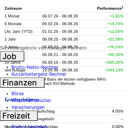
1
Zeitraum
Performance
1 Monat
06.07.26 - 06.08.26
+1,81%
6 Monate
06.02.26 - 06.08.26
+14,73%
Lfd. Jahr (YTD)
01.01.26 - 06.08.26
+12,05%
1 Jahr
06.08.25 - 06.08.26
+21,59%
3 Jahre
06.08.23 - 06.08.26
+76,03%
Serviceangebote von manager-Partnern
Job
5 Jahre
06.08.21 - 06.08.26
+66,30%
10 Jahre
06.08.16 - 06.08.26
+265,20%
Brutto-Netto-Rechner
seit Auflage
19.08.98 - 06.08.26
+344,13%
Kurzarbeitergeld-Rechner
1
Kennzahlen werden auf Basis der letzten verfügbaren NAVs
Finanzen
berechnet. Berechnung nach BVI-Methode.
Börse
Fondsgebühren
Wirtschaftsbücher
Versicherungen
Aktueller Ausgabeaufschlag
4,00%
Freizeit
Aktuelle Rücknahmegebühr
--
Bücher bestellen
Maximaler Ausgabeaufschlag
0,00%