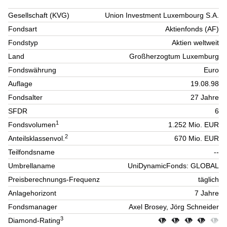
Gesellschaft (KVG)
Union Investment Luxembourg S.A.
Fondsart
Aktienfonds (AF)
Fondstyp
Aktien weltweit
Land
Großherzogtum Luxemburg
Fondswährung
Euro
Auflage
19.08.98
Fondsalter
27 Jahre
SFDR
6
1
Fondsvolumen
1.252 Mio. EUR
2
Anteilsklassenvol.
670 Mio. EUR
Teilfondsname
--
Umbrellaname
UniDynamicFonds: GLOBAL
Preisberechnungs-Frequenz
täglich
Anlagehorizont
7 Jahre
Fondsmanager
Axel Brosey, Jörg Schneider
3
Diamond-Rating