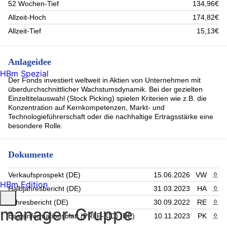
52 Wochen-Tief
134,96€
Allzeit-Hoch
174,82€
Allzeit-Tief
15,13€
Anlageidee
HBm Spezial
Der Fonds investiert weltweit in Aktien von Unternehmen mit
überdurchschnittlicher Wachstumsdynamik. Bei der gezielten
Einzeltitelauswahl (Stock Picking) spielen Kriterien wie z.B. die
Konzentration auf Kernkompetenzen, Markt- und
Technologieführerschaft oder die nachhaltige Ertragsstärke eine
besondere Rolle.
Dokumente
Verkaufsprospekt (DE)
15.06.2026
VW
PDF 
HBm Edition
Halbjahresbericht (DE)
31.03.2023
HA
PDF 
Jahresbericht (DE)
30.09.2022
RE
PDF 
manager-Gruppe
Basisinformationsblatt (PRIIP-KID) (DE)
10.11.2023
PK
PDF 