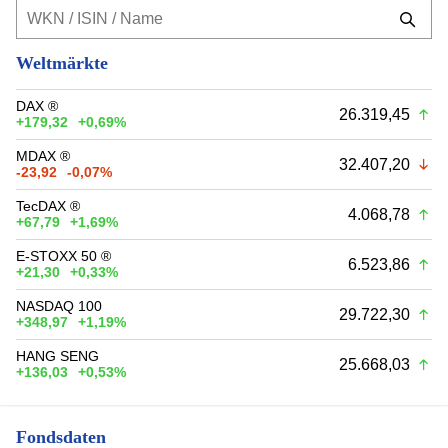
Weltmärkte
DAX ®
26.319,45
+179,32
+0,69%
MDAX ®
32.407,20
-23,92
-0,07%
TecDAX ®
4.068,78
+67,79
+1,69%
E-STOXX 50 ®
6.523,86
+21,30
+0,33%
NASDAQ 100
29.722,30
+348,97
+1,19%
HANG SENG
25.668,03
+136,03
+0,53%
Fondsdaten