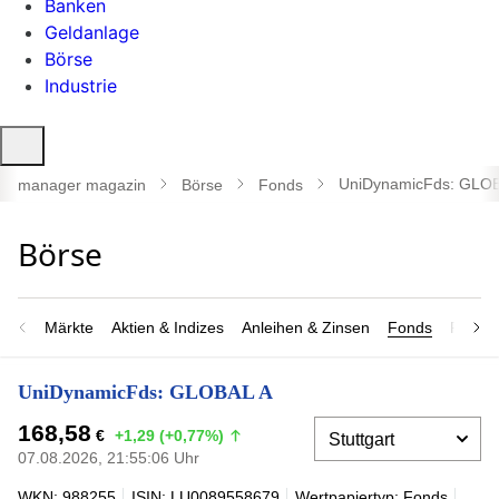
Banken
Geldanlage
Börse
Industrie
Suche
öffnen
UniDynamicFds: GLO
manager magazin
Börse
Fonds
Märkte
Aktien & Indizes
Anleihen & Zinsen
Fonds
Rohsto
UniDynamicFds: GLOBAL A
168,58
€
+1,29 (+0,77%)
07.08.2026, 21:55:06 Uhr
WKN: 988255
ISIN: LU0089558679
Wertpapiertyp: Fonds