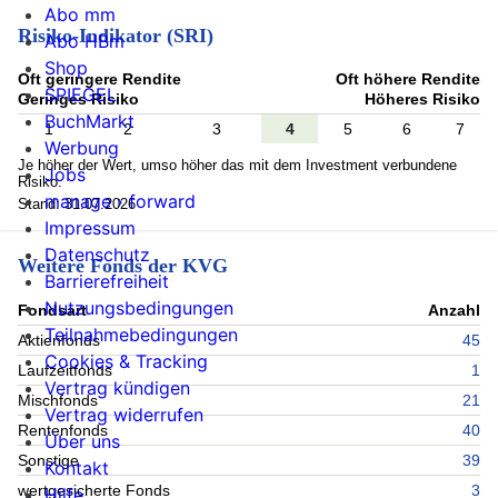
Abo mm
Risiko-Indikator (SRI)
Abo HBm
Shop
Oft geringere Rendite
Oft höhere Rendite
SPIEGEL
Geringes Risiko
Höheres Risiko
BuchMarkt
1
2
3
4
5
6
7
Werbung
Je höher der Wert, umso höher das mit dem Investment verbundene
Jobs
Risiko.
manage › forward
Stand: 31.07.2026
Impressum
Datenschutz
Weitere Fonds der KVG
Barrierefreiheit
Nutzungsbedingungen
Fondsart
Anzahl
Teilnahmebedingungen
Aktienfonds
45
Cookies & Tracking
Laufzeitfonds
1
Vertrag kündigen
Mischfonds
21
Vertrag widerrufen
Rentenfonds
40
Über uns
Sonstige
39
Kontakt
wertgesicherte Fonds
3
Hilfe