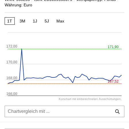
Währung: Euro
1T
3M
1J
5J
Max
172,00
171,90
170,00
168,00
167,52
166,00
Kurschart mit einberechneten Ausschüttungen.