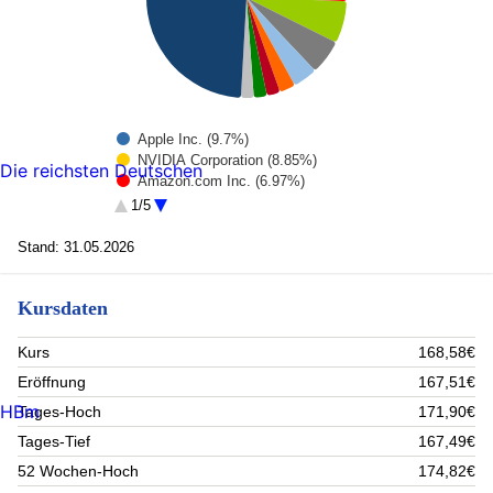
Apple Inc. (9.7%)
NVIDIA Corporation (8.85%)
Die reichsten Deutschen
Amazon.com Inc. (6.97%)
Microsoft Corporation (6.83%)
1/5
BROADCOM INC. (5.64%)
Alphabet Inc. (3.98%)
Stand: 31.05.2026
Eli Lilly and Co. (2.57%)
Advanced Micro Devices Inc. (2.17%)
Kursdaten
Tesla Inc. (2.12%)
ASML Holding NV (2.06%)
Rest (49.11%)
Kurs
168,58€
Eröffnung
167,51€
HBm
Tages-Hoch
171,90€
Tages-Tief
167,49€
52 Wochen-Hoch
174,82€