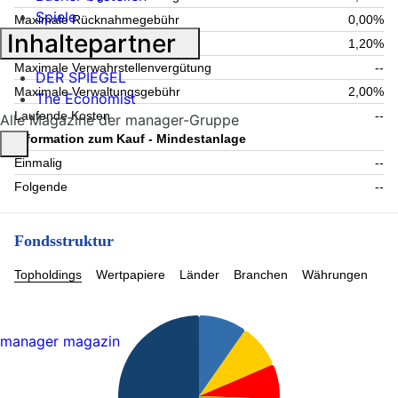
Spiele
Maximale Rücknahmegebühr
0,00%
Inhaltepartner
Aktuelle Verwaltungsgebühr
1,20%
Maximale Verwahrstellenvergütung
--
DER SPIEGEL
Maximale Verwaltungsgebühr
2,00%
The Economist
Laufende Kosten
--
Alle Magazine der manager-Gruppe
Information zum Kauf - Mindestanlage
Einmalig
--
Folgende
--
Fondsstruktur
Topholdings
Wertpapiere
Länder
Branchen
Währungen
manager magazin