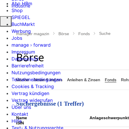
Abo HBm
Industrie
Shop
SPIEGEL
Suche
BuchMarkt
öffnen
Werbung
Suche
manager magazin
Börse
Fonds
Jobs
manage › forward
Impressum
Datenschutz
Barrierefreiheit
Nutzungsbedingungen
Teilnahmebedingungen
Märkte
Aktien & Indizes
Anleihen & Zinsen
Fonds
Rohs
Cookies & Tracking
Vertrag kündigen
Vertrag widerrufen
Suchergebnisse (1 Treffer)
Über uns
Kontakt
Name
Anlageschwerpunkt
Hilfe
ISIN
Text- & Nutzungsrechte