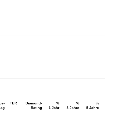
be-
TER
Diamond-
%
%
%
lag
Rating
1 Jahr
3 Jahre
5 Jahre