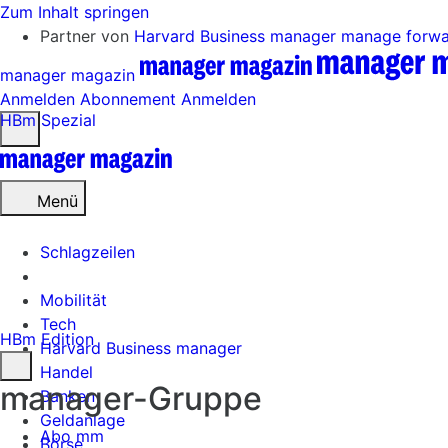
Zum Inhalt springen
Partner von
Harvard Business manager
manage forw
manager magazin
Anmelden
Abonnement
Anmelden
HBm Spezial
Menü
öffnen
Menü
Schlagzeilen
Mobilität
Tech
HBm Edition
Harvard Business manager
Handel
manager-Gruppe
Banken
Geldanlage
Abo mm
Börse