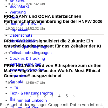
SPIEGEL
- 19.03.2026, 15:01:32 Uhr
BuchMarkt
Werbung
PRN: SANY und OCHA unterzeichnen
Jobs
Partnerschaftsvereinbarung bei der HNPW 2026
manage › forward
- 19.03.2026, 14:52:32 Uhr
Impressum
Datenschutz
Barrierefreiheit
PRN: AWE2026 signalisiert die Zukunft: Ein
entscheidender Moment für das Zeitalter der KI
Nutzungsbedingungen
Teilnahmebedingungen
- 19.03.2026, 14:16:17 Uhr
Cookies & Tracking
Vertrag kündigen
PRN: HCLTech wird von Ethisphere zum dritten
Vertrag widerrufen
Mal in Folge als eines der World's Most Ethical
Über uns
Companies® ausgezeichnet
Kontakt
- 19.03.2026, 13:59:47 Uhr
Hilfe
Text- & Nutzungsrechte
1
2
3
4
5
mm auf LinkedIn
Ein Angebot der manager-Gruppe mit Daten von Infront.
mm auf Xing