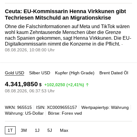
Ceuta: EU-Kommissarin Henna Virkkunen gibt
Techriesen Mitschuld an Migrationskrise
Ohne die Falschinformationen auf Meta und TikTok wären
wohl kaum Zehntausende Menschen über die Grenze
nach Spanien gekommen, sagt Henna Virkkunen. Die EU-
Digitalkommissarin nimmt die Konzerne in die Pflicht.
-
08.08.2026, 10:08:00 Uhr
Gold USD
Silber USD
Kupfer (High Grade)
Brent Dated Öl
4.341,9850
$
+102,0250 (+2,41%)
08.08.2026, 06:37:53 Uhr
WKN: 965515
ISIN: XC0009655157
Wertpapiertyp: Währung
Währung: US-Dollar
Börse: Forex vwd
1T
3M
1J
5J
Max