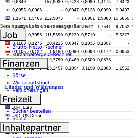
0,8649
-
157,8030
0,7426
0,8080
1,4174
7,8423
8
0,0055
0,0063
-
0,0047
0,5128
0,0090
0,0497
1,1671
1,3466
212,9075
-
1,0901
1,9088
10,5850
11
Serviceangebote von manager-Partnern
1,0707
1,2375
195,3240
0,9190
-
1,7541
9,7052
10
Job
0,6104
0,7055
111,5390
0,5239
0,5710
-
5,5327
5
0,1103
0,1275
20,4216
0,0947
0,1035
0,1807
-
1
Brutto-Netto-Rechner
0,0105
0,0122
1,9180
0,0090
0,0098
0,0172
0,0953
Kurzarbeitergeld-Rechner
0,0536
0,0620
9,7790
0,0460
0,0500
0,0878
--
Finanzen
0,1275
0,1473
23,2457
0,1094
0,1190
0,2088
1,1552
1
Börse
Wirtschaftsbücher
Länder und Währungen
Versicherungen
Freizeit
EUR
Euro
Bücher bestellen
USD
US-Dollar
Spiele
JPY
Japanischer Yen
Inhaltepartner
GBP
Britisches Pfund