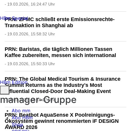
- 19.03.2026, 16:24:47 Uhr
HBm Spezial
PRN: ZPMC schließt erste Emissionsrechte-
Transaktion in Shanghai ab
- 19.03.2026, 15:58:32 Uhr
PRN: Baristas, die täglich Millionen Tassen
Kaffee zubereiten, messen sich international
- 19.03.2026, 15:50:33 Uhr
PRN: The Global Medical Tourism & Insurance
HBm Edition
Summit Returns as the Industry's Most
Influential Closed-Door Deal-Making Event
manager-Gruppe
- 19.03.2026, 15:10:17 Uhr
Abo mm
PRN: Beatbot AquaSense X Poolreinigungs-
Abo HBm
Ökosystem gewinnt renommierten iF DESIGN
Shop
AWARD 2026