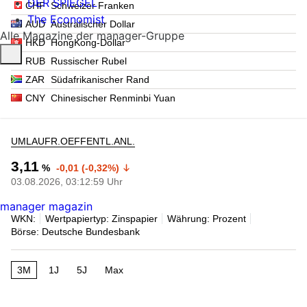
DER SPIEGEL
CHF
Schweizer Franken
The Economist
AUD
Australischer Dollar
Alle Magazine der manager-Gruppe
HKD
HongKong-Dollar
RUB
Russischer Rubel
ZAR
Südafrikanischer Rand
CNY
Chinesischer Renminbi Yuan
UMLAUFR.OEFFENTL.ANL.
3,11
%
-0,01 (-0,32%)
03.08.2026, 03:12:59 Uhr
manager magazin
WKN:
Wertpapiertyp: Zinspapier
Währung: Prozent
Börse: Deutsche Bundesbank
3M
1J
5J
Max