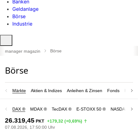
Banken
Geldanlage
Börse
Industrie
Suche
öffnen
Börse
manager magazin
Märkte
Aktien & Indizes
Anleihen & Zinsen
Fonds
Rohsto
DAX ®
MDAX ®
TecDAX ®
E-STOXX 50 ®
NASDAQ 100
26.319,45
PKT
+179,32 (+0,69%)
07.08.2026, 17:50:00 Uhr