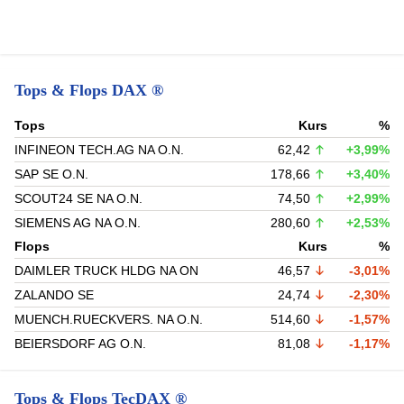
Tops & Flops DAX ®
Tops
Kurs
%
INFINEON TECH.AG NA O.N.
62,42
+3,99%
SAP SE O.N.
178,66
+3,40%
SCOUT24 SE NA O.N.
74,50
+2,99%
SIEMENS AG NA O.N.
280,60
+2,53%
Flops
Kurs
%
DAIMLER TRUCK HLDG NA ON
46,57
-3,01%
ZALANDO SE
24,74
-2,30%
MUENCH.RUECKVERS. NA O.N.
514,60
-1,57%
BEIERSDORF AG O.N.
81,08
-1,17%
Tops & Flops TecDAX ®