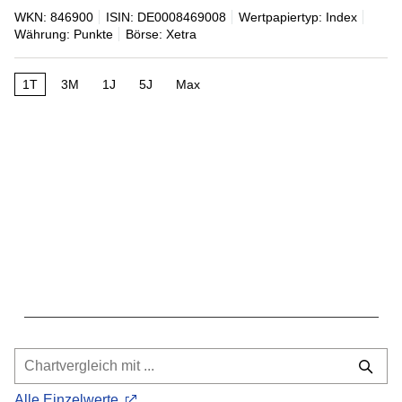
WKN: 846900
ISIN: DE0008469008
Wertpapiertyp: Index
Währung: Punkte
Börse: Xetra
1T
3M
1J
5J
Max
Alle Einzelwerte