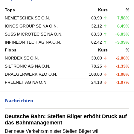
Tops
Kurs
%
NEMETSCHEK SE O.N.
60,90
+7,58%
IONOS GROUP SE NA O.N.
32,12
+6,49%
SUSS MICROTEC SE NA O.N.
83,30
+6,03%
INFINEON TECH.AG NA O.N.
62,42
+3,99%
Flops
Kurs
%
NORDEX SE O.N.
39,00
-2,06%
SILTRONIC AG NA O.N.
78,25
-1,33%
DRAEGERWERK VZO O.N.
108,80
-1,08%
FREENET AG NA O.N.
24,18
-1,07%
Nachrichten
Deutsche Bahn: Steffen Bilger erhöht Druck auf
das Bahnmanagement
Der neue Verkehrsminister Steffen Bilger will