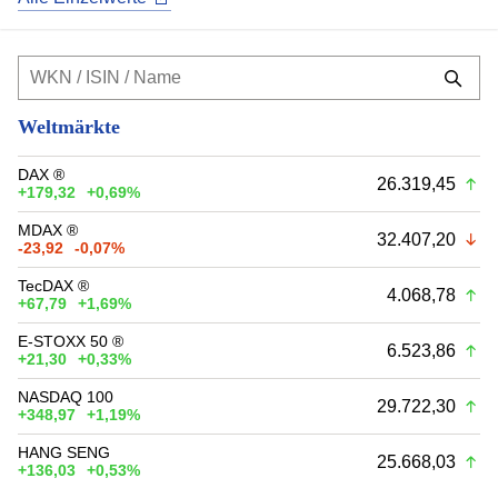
Weltmärkte
DAX ®
26.319,45
+179,32
+0,69%
MDAX ®
32.407,20
-23,92
-0,07%
TecDAX ®
4.068,78
+67,79
+1,69%
E-STOXX 50 ®
6.523,86
+21,30
+0,33%
NASDAQ 100
29.722,30
+348,97
+1,19%
HANG SENG
25.668,03
+136,03
+0,53%