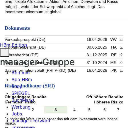
UBISOFT ENTER 2.375% Nov28 CV (1.88%)
eine flexible Allokation in Aktien, Anleihen, Derivaten und Kasse
Rest (20.73%)
möglich, wobei der Schwerpunkt auf Anleihen liegt. Das
Investmentuniversum ist global.
Dokumente
Verkaufsprospekt (DE)
16.04.2026
VW
PDF 
HBm Edition
Halbjahresbericht (DE)
30.06.2025
HA
PDF 
Jahresbericht (DE)
31.12.2025
RE
PDF 
manager-Gruppe
Management regulations (DE)
31.10.2024
MR
PDF 
Basisinformationsblatt (PRIIP-KID) (DE)
16.04.2026
PK
PDF 
Abo mm
Abo HBm
Risiko-Indikator (SRI)
Shop
SPIEGEL
Oft geringere Rendite
Oft höhere Rendite
BuchMarkt
Geringes Risiko
Höheres Risiko
Werbung
1
2
3
4
5
6
7
Jobs
Je höher der Wert, umso höher das mit dem Investment verbundene
manage › forward
Risiko.
Impressum