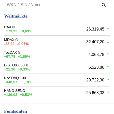
Weltmärkte
DAX ®
26.319,45
+179,32
+0,69%
MDAX ®
32.407,20
-23,92
-0,07%
TecDAX ®
4.068,78
+67,79
+1,69%
E-STOXX 50 ®
6.523,86
+21,30
+0,33%
NASDAQ 100
29.722,30
+348,97
+1,19%
HANG SENG
25.668,03
+136,03
+0,53%
Fondsdaten