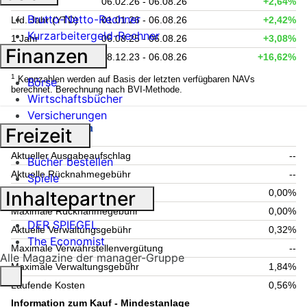
6 Monate
06.02.26 - 06.08.26
+2,64%
Brutto-Netto-Rechner
Lfd. Jahr (YTD)
01.01.26 - 06.08.26
+2,42%
Kurzarbeitergeld-Rechner
1 Jahr
06.08.25 - 06.08.26
+3,08%
Finanzen
seit Auflage
28.12.23 - 06.08.26
+16,62%
1
Kennzahlen werden auf Basis der letzten verfügbaren NAVs
Börse
berechnet. Berechnung nach BVI-Methode.
Wirtschaftsbücher
Versicherungen
Fondsgebühren
Freizeit
Aktueller Ausgabeaufschlag
--
Bücher bestellen
Aktuelle Rücknahmegebühr
--
Spiele
Inhaltepartner
Maximaler Ausgabeaufschlag
0,00%
Maximale Rücknahmegebühr
0,00%
DER SPIEGEL
Aktuelle Verwaltungsgebühr
0,32%
The Economist
Maximale Verwahrstellenvergütung
--
Alle Magazine der manager-Gruppe
Maximale Verwaltungsgebühr
1,84%
Laufende Kosten
0,56%
Information zum Kauf - Mindestanlage