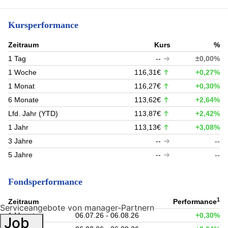
Kursperformance
Zeitraum
Kurs
%
1 Tag
--
±0,00%
1 Woche
116,31€
+0,27%
1 Monat
116,27€
+0,30%
6 Monate
113,62€
+2,64%
Lfd. Jahr (YTD)
113,87€
+2,42%
1 Jahr
113,13€
+3,08%
3 Jahre
--
--
5 Jahre
--
--
Fondsperformance
1
Zeitraum
Performance
Serviceangebote von manager-Partnern
1 Monat
06.07.26 - 06.08.26
+0,30%
Job