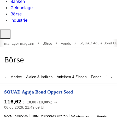
Banken
Geldanlage
Börse
Industrie
Suche
öffnen
SQUAD Aguja Bond Op
manager magazin
Börse
Fonds
Märkte
Aktien & Indizes
Anleihen & Zinsen
Fonds
Rohsto
SQUAD Aguja Bond Opport Seed
116,62
€
±0,00 (±0,00%)
06.08.2026, 21:49:09 Uhr
WKN: A3EYVA
ISIN: DE000A3EYVA0
Wertpapiertyp: Fonds